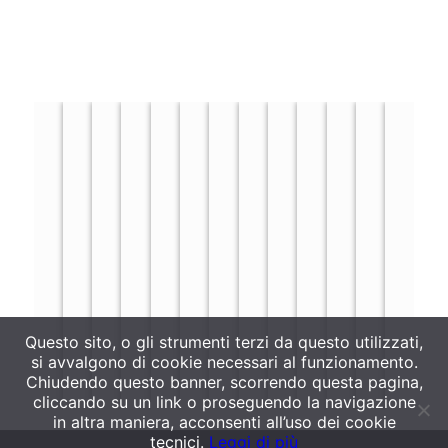
ANNI
ANNI
ANNI 80’ -
ANNI 80’ -
ANNI 80’ -
ANNI 90’ -
ANNI 90’
ANNI 50’ -
ANNI 50’ -
ANNI 50’ -
ANNI 60’ -
70‘ -
70‘ -
I NOSTRI
I NOSTRI
ANNI 90’ -
ANNI 90’ -
STABILIMENTO
STABILIMENTO
STABILIM
STABILIMENTO
STABILIMENTO
FIERA DI
STABILIMENTO
PREMIO
PREMIO
MARCHI
MARCHI
STABILIMENTO
CERTIFICATO
DI
DI
DI
DI AGROPOLI
DI AGROPOLI
BOLOGNA
DI AGROPOLI
ERCOLE
ERCOLE
DI
DI
DI AGROPOLI
ISO 9002
POMIGLIANO
POMIGLIANO
POMIGLI
D’ORO
D’ORO
SUCCESSO
SUCCESSO
Questo sito, o gli strumenti terzi da questo utilizzati,
si avvalgono di cookie necessari al funzionamento.
Chiudendo questo banner, scorrendo questa pagina,
cliccando su un link o proseguendo la navigazione
in altra maniera, acconsenti all’uso dei cookie
tecnici.
Leggi di più