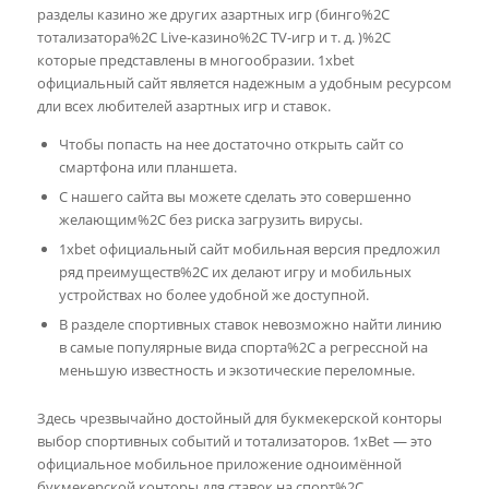
разделы казино же других азартных игр (бинго%2C
тотализатора%2C Live-казино%2C TV-игр и т. д. )%2C
которые представлены в многообразии. 1xbet
официальный сайт является надежным а удобным ресурсом
дли всех любителей азартных игр и ставок.
Чтобы попасть на нее достаточно открыть сайт со
смартфона или планшета.
С нашего сайта вы можете сделать это совершенно
желающим%2C без риска загрузить вирусы.
1xbet официальный сайт мобильная версия предложил
ряд преимуществ%2C их делают игру и мобильных
устройствах но более удобной же доступной.
В разделе спортивных ставок невозможно найти линию
в самые популярные вида спорта%2C а регрессной на
меньшую известность и экзотические переломные.
Здесь чрезвычайно достойный для букмекерской конторы
выбор спортивных событий и тотализаторов. 1xBet — это
официальное мобильное приложение одноимённой
букмекерской конторы для ставок на спорт%2C