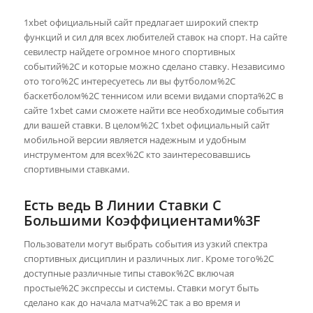
1xbet официальный сайт предлагает широкий спектр
функций и сил для всех любителей ставок на спорт. На сайте
севилестр найдете огромное много спортивных
событий%2C и которые можно сделано ставку. Независимо
ото того%2C интересуетесь ли вы футболом%2C
баскетболом%2C теннисом или всеми видами спорта%2C в
сайте 1xbet сами сможете найти все необходимые события
дли вашей ставки. В целом%2C 1xbet официальный сайт
мобильной версии является надежным и удобным
инструментом для всех%2C кто заинтересовавшись
спортивными ставками.
Есть ведь В Линии Ставки С
Большими Коэффициентами%3F
Пользователи могут выбрать события из узкий спектра
спортивных дисциплин и различных лиг. Кроме того%2C
доступные различные типы ставок%2C включая
простые%2C экспрессы и системы. Ставки могут быть
сделано как до начала матча%2C так а во время и