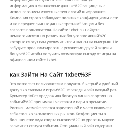
информацию а финансовые данные%2C защищены с
использованием известные технологий шифрования.
Компания строго соблюдает политике конфиденциальности
и но передает личные данные третьим” “лицами без
согласия пользователя. На сайте 1xbet вы найдете
немногочисленных различных бонусов же акций%2C
которые смогут вам увеличить твои шансы на выигрыш. Не
забудьте проанализировать с условиями другой акции и
бонуса%2C чтобы получить возможную выгоду от игры на
официальном сайте 1xbet.
как Зайти На Сайт 1xbet%3F
Это позволяет пользователям получить быстрый а удобный
доступ ко ставкам и играм%2C не заходя и сайт каждый раз.
Букмекер 1хБет предложила богатую линию спортивных
событий%2C принимая Live ставки и пари в прематче.
Роспись матчей является вариативной и часто включая в
себя столько эксклюзивных рынков. Коэффициенты в
большинстве вида спорта высокие%2C но уровень маржи
зависит от статуса события. Официальный сайт содержит