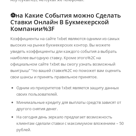
⚽на Какие События можно Сделать
Ставки Онлайн В Букмекерской
Компании%3F
Коэффициенты на сайте 1xbet являются одними из самых
высоких на рынке букмекерских контор. Вы можете
увидеть коэффициенты дли каждого события а выбрать
наиболее выгодную ставку. Кроме этого%2C на
официальном сайте 1xbet вы смогу узнать возможный
выигрыш” “по вашей ставке%2C но поможет вам оценить
свои шансы и принять правильное принятое.
Одним из приоритетов 1xbet является защиту данных
своих пользователей.
Минимальные кредиту для выплаты средств зависят от
другого снятия денег.
На сегодня день зеркало предлагает возможность
клиентам сделали ставки с максимумом вложением – 50
рублей.