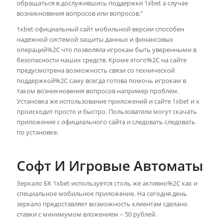
обращаться в дослужившись поддержки 1xbet а случае
возникновения вопросов или вопросов.”
1xbet официальный сайт мобильной версии способен
надежной системой защиты данных и финансовых
операций%2C что позволяла игрокам быть уверенными в
безопасности наших средств. Кроме этого%2C на сайте
предусмотрена возможность связи со технической
поддержкой%2C саму всегда готова помочь игрокам в
таком возникновения вопросов например проблем.
Установка же использование приложений и сайте 1xbet и х
происходит просто и быстро. Пользователи могут скачать
приложение с официального сайта и следовать следовать
по установке.
Софт И Игровые Автоматы
Зеркало БК 1xbet используется столь же активно%2C как и
специальное мобильное приложение. На сегодня день
зеркало предоставляет возможность клиентам сделано
ставки с минимумом вложением – 50 рублей.