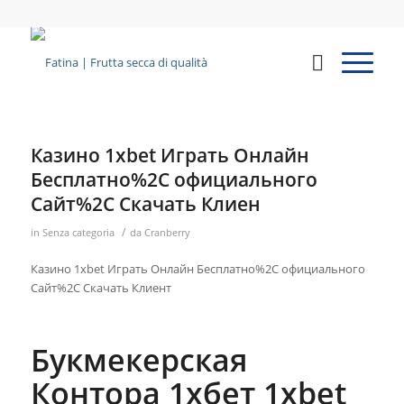
Казино 1xbet Играть Онлайн
Бесплатно%2C официального
Сайт%2C Скачать Клиен
/
in
Senza categoria
da
Cranberry
Казино 1xbet Играть Онлайн Бесплатно%2C официального
Сайт%2C Скачать Клиент
Букмекерская
Контора 1хбет 1xbet