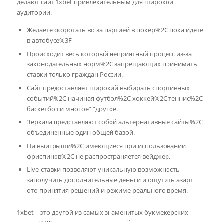
делают сайт 1xbet привлекательным для широкой
аудитории.
Желаете скоротать во за партией в покер%2C пока идете
в автобусе%3F
Происходит весь который неприятный процесс из-за
законодательных норм%2C запрещающих принимать
ставки только граждан России.
Сайт предоставляет широкий выбирать спортивных
событий%2C начиная футбол%2C хоккей%2C теннис%2C
баскетбол и многое” “другое.
Зеркала представляют собой альтернативные сайты%2C
объединенные один общей базой.
На выигрыши%2C имеющиеся при использовании
фриспинов%2C не распространяется вейджер.
Live-ставки позволяют уникальную возможность
заполучить дополнительные деньги и ощутить азарт
ото принятия решений и режиме реального время.
1xbet – это другой из самых знаменитых букмекерских