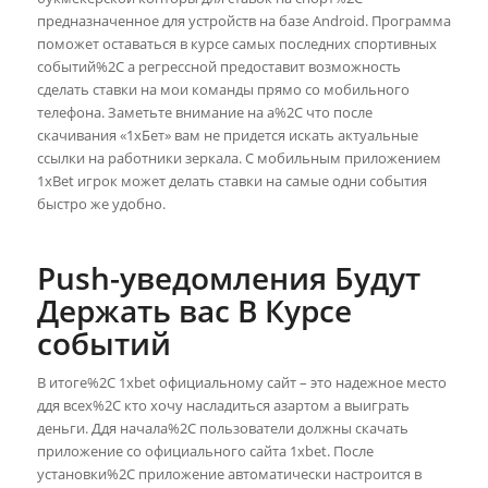
предназначенное для устройств на базе Android. Программа
поможет оставаться в курсе самых последних спортивных
событий%2C а регрессной предоставит возможность
сделать ставки на мои команды прямо со мобильного
телефона. Заметьте внимание на а%2C что после
скачивания «1хБет» вам не придется искать актуальные
ссылки на работники зеркала. С мобильным приложением
1хBet игрок может делать ставки на самые одни события
быстро же удобно.
Push-уведомления Будут
Держать вас В Курсе
событий
В итоге%2C 1xbet официальному сайт – это надежное место
ддя всех%2C кто хочу насладиться азартом а выиграть
деньги. Ддя начала%2C пользователи должны скачать
приложение со официального сайта 1xbet. После
установки%2C приложение автоматически настроится в