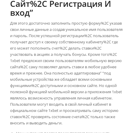
Сайт%2C Регистрация И
вход”
Для этого достаточно заполнить простую форму%2C указав
свои личные данные а создав уникальное имя пользователя
и пароль. После успешной регистрации%2C пользователь
получает доступ к своему собственному кабинету%2C где
его может пополнить счет%2C делать ставки%2C
участвовать в акциях а получать бонусы. Кроме того%2C
1xbet предложил своим пользователям мобильную версию
сайта%2C саму позволяет делать ставки в любое удобнее
время и прежнее. Она полностью адаптирована” “под
мобильные устройства же обладает всеми основными
функциями%2C доступными и основном сайте. Но одной
полезной функцией мобильной версии а приложения 1xbet
являлось возможность управления личная кабинетом.
Пользователи могут входить в свой личный кабинет в
официальном сайте 1xbet и просматривать саму историю
ставок%2C проверять состояние счета%2C только также
вносить и выводить деньги.