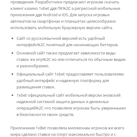
проведения. Разработчики предлагают игрокам скачать
клиент казино 1xbet ддя ПК%2C а регрессной мобильные
приложения ддя Android и iOS. Для запуска игровых
автоматов на смартфонах и планшетах целесообразно
использовать мобильную браузерную версию сайта.
Сайт со русскоязычной версией есть удобный
интерфейс%2C понятный для начинающих беттеров.
Основной сайт также предлагает зависимости виды
ставок же игр%2C но или отличаться по обычным видам
и разнообразию.
Официальный сайт 1xbet предоставляет пользователям
удобный интерфейс и надежную платформу для
размещения ставок.
1xbet официальный сайт мобильной версии эновский
надежной системой защита данных и денежных
операций%2C что позволяли игрокам быть уверенными
в безопасности своих средств.
Приложение 1хBet позволяла миллионам игроков же всего
мира сделано ставки на спорт максимально быстро и с