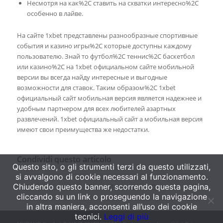
Несмотря на как%2C ставить на схватки интересно%2C
особенно в лайве.
На сайте 1xbet представлены разнообразные спортивные
события и казино игры%2C которые доступны каждому
пользователю. Знай то футбол%2C теннис%2C баскетбол
или казино%2C на 1xbet официальном сайте мобильной
версии вы всегда найду интересные и выгодные
возможности для ставок. Таким образом%2C 1xbet
официальный сайт мобильная версия является надежнее и
удобным партнером для всех любителей азартных
развлечений. 1xbet официальный сайт а мобильная версия
имеют свои преимущества же недостатки.
Condividi questo articolo
Questo sito, o gli strumenti terzi da questo utilizzati,
si avvalgono di cookie necessari al funzionamento.
Chiudendo questo banner, scorrendo questa pagina,
cliccando su un link o proseguendo la navigazione
in altra maniera, acconsenti all’uso dei cookie
tecnici.
Leggi di più