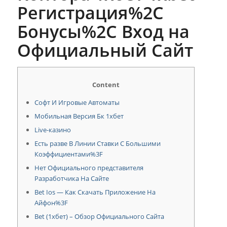
Регистрация%2C
Бонусы%2C Вход на
Официальный Сайт
Content
Софт И Игровые Автоматы
Мобильная Версия Бк 1хбет
Live-казино
Есть разве В Линии Ставки С Большими
Коэффициентами%3F
Нет Официального представителя
Разработчика На Сайте
Bet Іos — Как Скачать Приложение На
Айфон%3F
Bet (1хбет) – Обзор Официального Сайта