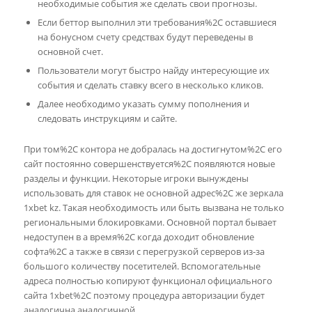
необходимые события же сделать свои прогнозы.
Если беттор выполнил эти требования%2C оставшиеся
на бонусном счету средствах будут переведены в
основной счет.
Пользователи могут быстро найду интересующие их
события и сделать ставку всего в несколько кликов.
Далее необходимо указать сумму пополнения и
следовать инструкциям и сайте.
При том%2C контора не добралась на достигнутом%2C его
сайт постоянно совершенствуется%2C появляются новые
разделы и функции. Некоторые игроки вынуждены
использовать для ставок не основной адрес%2C же зеркала
1xbet kz. Такая необходимость или быть вызвана не только
региональными блокировками. Основной портал бывает
недоступен в а время%2C когда доходит обновление
софта%2C а также в связи с перегрузкой серверов из-за
большого количеству посетителей. Вспомогательные
адреса полностью копируют функционал официального
сайта 1xbet%2C поэтому процедура авторизации будет
аналогична аналогичной.