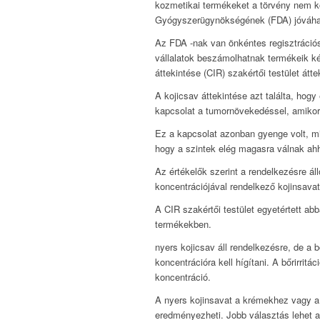
kozmetikai termékeket a törvény nem k
Gyógyszerügynökségének (FDA) jóváhag
Az FDA -nak van önkéntes regisztráció
vállalatok beszámolhatnak termékeik k
áttekintése (CIR) szakértői testület átte
A kojicsav áttekintése azt találta, hog
kapcsolat a tumornövekedéssel, amikor
Ez a kapcsolat azonban gyenge volt, mi
hogy a szintek elég magasra válnak a
Az értékelők szerint a rendelkezésre ál
koncentrációjával rendelkező kojinsava
A CIR szakértői testület egyetértett ab
termékekben.
nyers kojicsav áll rendelkezésre, de a 
koncentrációra kell hígítani. A bőrirri
koncentráció.
A nyers kojinsavat a krémekhez vagy a k
eredményezheti. Jobb választás lehet a