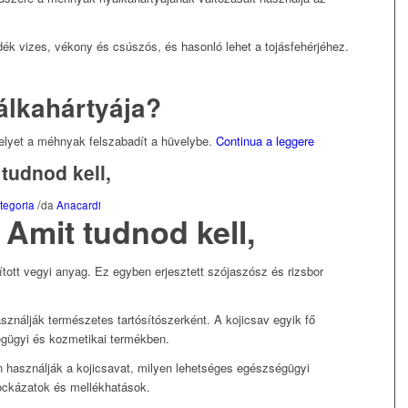
ék vizes, vékony és csúszós, és hasonló lehet a tojásfehérjéhez.
álkahártyája?
lyet a méhnyak felszabadít a hüvelybe.
Continua a leggere
 tudnod kell,
/
tegoria
da
Anacardi
 Amit tudnod kell,
ított vegyi anyag. Ez egyben erjesztett szójaszósz és rizsbor
sználják természetes tartósítószerként. A kojicsav egyik fő
gügyi és kozmetikai termékben.
 használják a kojicsavat, milyen lehetséges egészségügyi
kockázatok és mellékhatások.