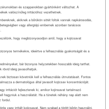
szérumokban és szappanokban gyártónként változhat. A
ékek valószínűleg irritációhoz vezethetnek.
mbereknek, akiknek a bőrükön sötét foltok vannak napkárosodás,
rbetegségben vagy allergiájú embernek azonban tanácsos
.
eszélünk, hogy megbizonyosodjon arról, hogy a kojicsavat
 bizonyos termékekre, ideértve a felhasználás gyakoriságát és a
redményeket, bár bizonyos helyzetekben hosszabb ideig tarthat.
 rövid ideig javasolhatjuk.
ek biztosan követniük kell a felhasználás útmutatásait. Fontos
talmazza a dermatológus által javasolt kojicsav koncentrációját.
y irritációt fejlesztenek ki, amikor kojinsavat tartalmazó
ll hagyniuk a használatát. Ha a tünetek néhány nap alatt nem
 fordul.
ös vagy irritált kojicsavat. Nem szabad a törött bőrön használni.