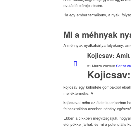
ovuláció előrejelzésére.
Ha egy ember termékeny, a nyaki folyad
Mi a méhnyak ny
A méhnyak nyálkahártya folyékony, ame
Kojicsav: Amit
/
31 Marzo 2023
in
Senza ca
Kojicsav:
kojicsav egy különféle gombákból előáll
mellékterméke. A
kojicsavat néha az élelmiszeriparban ha
felhasználása azonban néhány egészsé
Ebben a cikkben megvizsgáljuk, hogyan
előnyökkel járhat, és mi a potenciális 