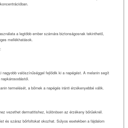
 koncentrációban.
asználata a legtöbb ember számára biztonságosnak tekinthető,
éges mellékhatások.
:
i nagyobb valószínűséggel fejlődik ki a napégést. A melanin segít
 napkárosodástól.
nin termelését, a bőrnek a napégés iránti érzékenyebbé válik.
hez vezethet dermatitishez, különösen az érzékeny bőrűeknél.
tést és száraz bőrfoltokat okozhat. Súlyos esetekben a fájdalom