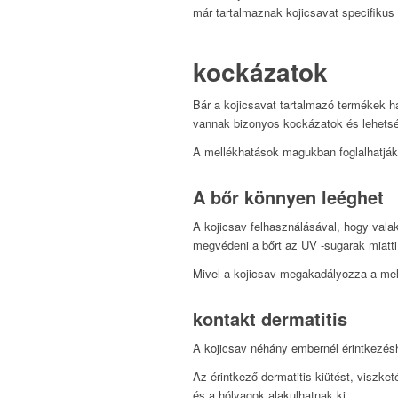
már tartalmaznak kojicsavat specifikus
kockázatok
Bár a kojicsavat tartalmazó termékek h
vannak bizonyos kockázatok és lehets
A mellékhatások magukban foglalhatják
A bőr könnyen leéghet
A kojicsav felhasználásával, hogy valak
megvédeni a bőrt az UV -sugarak miatti
Mivel a kojicsav megakadályozza a mela
kontakt dermatitis
A kojicsav néhány embernél érintkezés
Az érintkező dermatitis kiütést, viszke
és a hólyagok alakulhatnak ki.