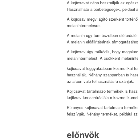
A kojicsavat néha használják az egész
Használható a bőrbetegségek, például a
A kojicsav megvilágító szerként törté
melanintermelésre.
A melanin egy természetben előforduló 
A melanin előállításának támogatásáho
A kojicsav úgy működik, hogy megakad
melanintermelést. A csökkent melaninte
kojicsavat leggyakrabban kozmetikai 
használják. Néhány szappanban is hasz
az arcon való felhasználásra szánják.
Kojicsavat tartalmazó termékek is hasz
kojiksav koncentrációja a kozmetikumo
Bizonyos kojinsavat tartalmazó terméke
felszívják. Néhány terméket, például 
előnyök