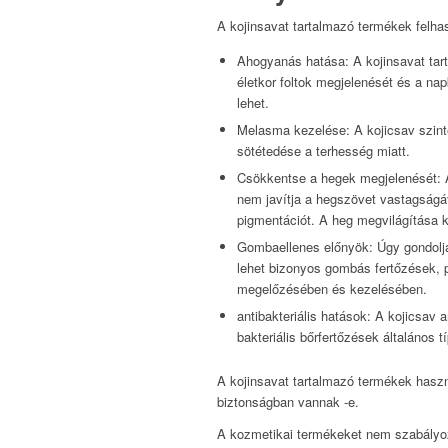
A kojinsavat tartalmazó termékek felha
Ahogyanás hatása: A kojinsavat tart
életkor foltok megjelenését és a na
lehet.
Melasma kezelése: A kojicsav szin
sötétedése a terhesség miatt.
Csökkentse a hegek megjelenését: A
nem javítja a hegszövet vastagságá
pigmentációt. A heg megvilágítása 
Gombaellenes előnyök: Úgy gondoljá
lehet bizonyos gombás fertőzések, p
megelőzésében és kezelésében.
antibakteriális hatások: A kojicsav a
bakteriális bőrfertőzések általános 
A kojinsavat tartalmazó termékek haszn
biztonságban vannak -e.
A kozmetikai termékeket nem szabályo