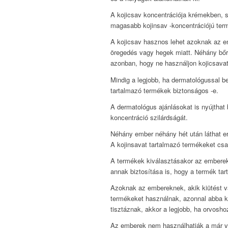
A kojicsav koncentrációja krémekben, 
magasabb kojinsav -koncentrációjú term
A kojicsav hasznos lehet azoknak az e
öregedés vagy hegek miatt. Néhány bő
azonban, hogy ne használjon kojicsavat
Mindig a legjobb, ha dermatológussal b
tartalmazó termékek biztonságos -e.
A dermatológus ajánlásokat is nyújthat
koncentráció szilárdságát.
Néhány ember néhány hét után láthat e
A kojinsavat tartalmazó termékeket csak
A termékek kiválasztásakor az emberekn
annak biztosítása is, hogy a termék tar
Azoknak az embereknek, akik kiütést vag
termékeket használnak, azonnal abba ke
tisztáznak, akkor a legjobb, ha orvoshoz
Az emberek nem használhatják a már vör