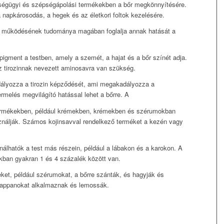
ségügyi és szépségápolási termékekben a bőr megkönnyítésére.
 napkárosodás, a hegek és az életkori foltok kezelésére.
nő működésének tudománya magában foglalja annak hatását a
pigment a testben, amely a szemét, a hajat és a bőr színét adja.
z tirozinnak nevezett aminosavra van szükség.
ályozza a tirozin képződését, ami megakadályozza a
rmelés megvilágító hatással lehet a bőrre. A
termékekben, például krémekben, krémekben és szérumokban
nálják. Számos kojinsavval rendelkező terméket a kezén vagy
nálhatók a test más részein, például a lábakon és a karokon. A
kban gyakran 1 és 4 százalék között van.
ket, például szérumokat, a bőrre szánták, és hagyják és
szappanokat alkalmaznak és lemossák.