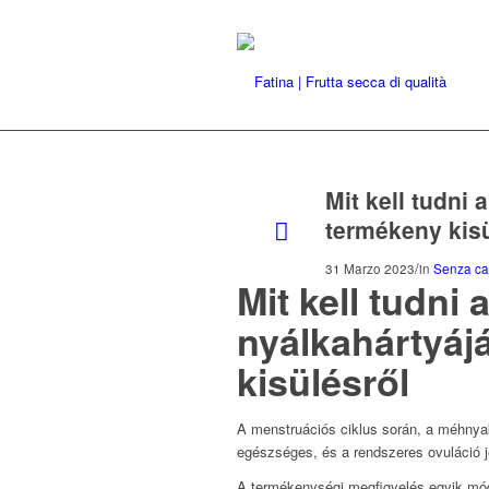
Mit kell tudni
termékeny kisü
/
31 Marzo 2023
in
Senza ca
Mit kell tudni
nyálkahártyáj
kisülésről
A menstruációs ciklus során, a méhnyak
egészséges, és a rendszeres ovuláció j
A termékenységi megfigyelés egyik mód