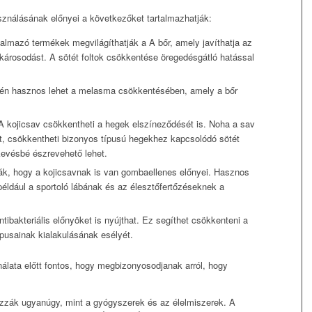
sználásának előnyei a következőket tartalmazhatják:
almazó termékek megvilágíthatják a A bőr, amely javíthatja az
pkárosodást. A sötét foltok csökkentése öregedésgátló hatással
tén hasznos lehet a melasma csökkentésében, amely a bőr
 kojicsav csökkentheti a hegek elszíneződését is. Noha a sav
t, csökkentheti bizonyos típusú hegekhez kapcsolódó sötét
kevésbé észrevehető lehet.
k, hogy a kojicsavnak is van gombaellenes előnyei. Hasznos
éldául a sportoló lábának és az élesztőfertőzéseknek a
ntibakteriális előnyöket is nyújthat. Ez segíthet csökkenteni a
típusainak kialakulásának esélyét.
álata előtt fontos, hogy megbizonyosodjanak arról, hogy
zzák ugyanúgy, mint a gyógyszerek és az élelmiszerek. A