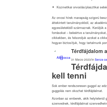
Kozmetikai orvoslás/plasztikai sebé
Az orvosi hírek manapság szigorú besz
áttekintett tanulmányokból, az akadémia
egyesületekből származnak. Kerüljük a 
forrásokat – beleértve a tanulmányokat,
cikkekben, és felsoroljuk azokat a cikk
hogyan biztosítjuk, hogy tartalmunk pon
Térdfájdalom a
/
31 Marzo 2023
in
Senza ca
Térdfájd
kell tenni
Sok ember rendszeresen guggol az edzé
guggolás nem okozhat térdfájdalmat.
Azonban az emberek, akik helytelenül 
szenvednek, térdfájdalmat szenvedhetn