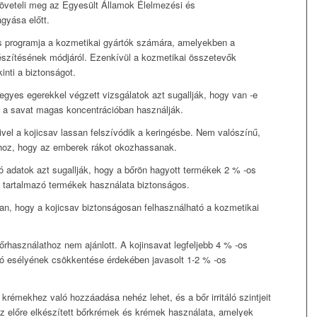
öveteli meg az Egyesült Államok Élelmezési és
yása előtt.
s programja a kozmetikai gyártók számára, amelyekben a
észítésének módjáról. Ezenkívül a kozmetikai összetevők
kinti a biztonságot.
y egyes egerekkel végzett vizsgálatok azt sugallják, hogy van -e
 a savat magas koncentrációban használják.
vel a kojicsav lassan felszívódik a keringésbe. Nem valószínű,
hhoz, hogy az emberek rákot okozhassanak.
ló adatok azt sugallják, hogy a bőrön hagyott termékek 2 % -os
t tartalmazó termékek használata biztonságos.
ban, hogy a kojicsav biztonságosan felhasználható a kozmetikai
bőrhasználathoz nem ajánlott. A kojinsavat legfeljebb 4 % -os
táció esélyének csökkentése érdekében javasolt 1-2 % -os
rémekhez való hozzáadása nehéz lehet, és a bőr irritáló szintjeit
z előre elkészített bőrkrémek és krémek használata, amelyek