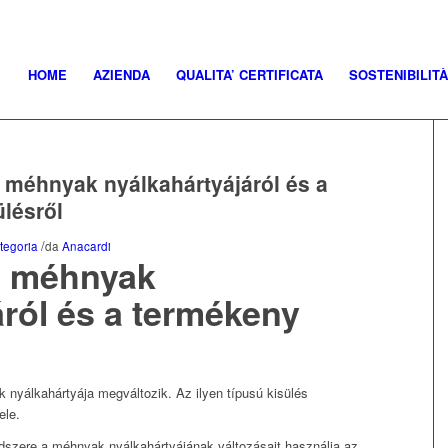
HOME
AZIENDA
QUALITA’ CERTIFICATA
SOSTENIBILITÀ
 a méhnyak nyálkahártyájáról és a
lésről
/
tegoria
da
Anacardi
 a méhnyak
áról és a termékeny
 nyálkahártyája megváltozik. Az ilyen típusú kisülés
ele.
szere a méhnyak nyálkahártyájának változásait használja az