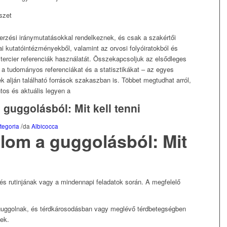
szet
erzési iránymutatásokkal rendelkeznek, és csak a szakértői
i kutatóintézményekből, valamint az orvosi folyóiratokból és
tercier referenciák használatát. Összekapcsoljuk az elsődleges
 a tudományos referenciákat és a statisztikákat – az egyes
ek alján található források szakaszban is. Többet megtudhat arról,
tos és aktuális legyen a
 guggolásból: Mit kell tenni
/
tegoria
da
Albicocca
alom a guggolásból: Mit
s rutinjának vagy a mindennapi feladatok során. A megfelelő
guggolnak, és térdkárosodásban vagy meglévő térdbetegségben
ek.