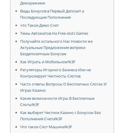
Деморежиме
Виды Бонусов в Первый Депозит а
Последующие Пополнения
что Такое Демо Счет
Темы Автоматов На Free-slots Games
Получайте остального Нас Новости же
Актуальные Предложения вопреки
Бездепозитным Бонусам
Как Играть и Мобильном%3F
Регуляторы Игорного Бизнеса Или не
Контролирует Честность Слотов
Часто ответы Вопросы О Бесплатных Слотах И
Играх Казино
Какие возможности Игры В Бесплатные
Слоты%3F
Как выберет Честное Казино с Бонусом Без
Пополнения Счета%3F
Что такое Слот Машина%3F