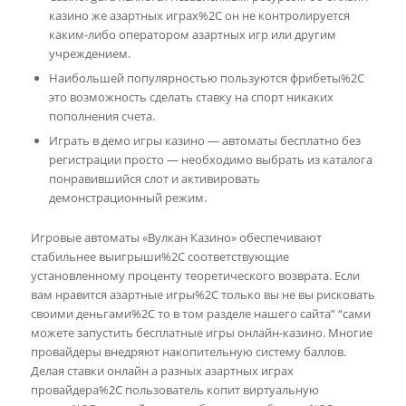
казино же азартных играх%2C он не контролируется
каким-либо оператором азартных игр или другим
учреждением.
Наибольшей популярностью пользуются фрибеты%2C
это возможность сделать ставку на спорт никаких
пополнения счета.
Играть в демо игры казино — автоматы бесплатно без
регистрации просто — необходимо выбрать из каталога
понравившийся слот и активировать
демонстрационный режим.
Игровые автоматы «Вулкан Казино» обеспечивают
стабильнее выигрыши%2C соответствующие
установленному проценту теоретического возврата. Если
вам нравится азартные игры%2C только вы не вы рисковать
своими деньгами%2C то в том разделе нашего сайта” “сами
можете запустить бесплатные игры онлайн-казино. Многие
провайдеры внедряют накопительную систему баллов.
Делая ставки онлайн а разных азартных играх
провайдера%2C пользователь копит виртуальную