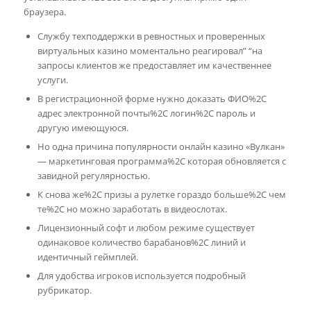
браузера.
Службу техподдержки в ревностных и проверенных
виртуальных казино моментально реагировал” “на
запросы клиентов же предоставляет им качественнее
услуги.
В регистрационной форме нужно доказать ФИО%2C
адрес электронной почты%2C логин%2C пароль и
другую имеющуюся.
Но одна причина популярности онлайн казино «Вулкан»
— маркетинговая программа%2C которая обновляется с
завидной регулярностью.
К снова же%2C призы а рулетке гораздо больше%2C чем
те%2C но можно заработать в видеослотах.
Лицензионный софт и любом режиме существует
одинаковое количество барабанов%2C линий и
идентичный геймплей.
Для удобства игроков используется подробный
рубрикатор.