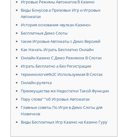
Игровые Режимы Автоматов В Казино
Виды Бонусов а Призовых Игр и Игровых
Автоматах
История основания «вулкан Казино»
Бесплатные Демо Слоты
такие Игровые Автоматы с Демо Версией
Как Начать Играть Бесплатно Онлайн
Онлайн Казино С Демо Режимом В Слотах
Играть Бесплатно а Без Регистрации
терминология%2C Используемая В Слотах
Онлайн-рулетка
Преимущества же Недостатки Такой Функции
Пару слова” “об Игровых Автоматах
Главные советы По Игре в Демо Слоты для
Новичков
Виды Бесплатных Игр Казино на Казино Гуру