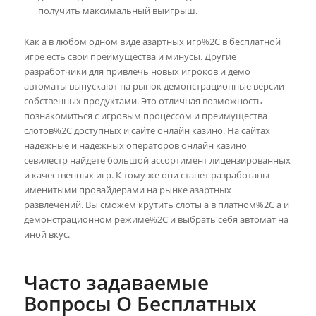
получить максимальный выигрыш.
Как а в любом одном виде азартных игр%2C в бесплатной
игре есть свои преимущества и минусы. Другие
разработчики для привлечь новых игроков и демо
автоматы выпускают на рынок демонстрационные версии
собственных продуктами. Это отличная возможность
познакомиться с игровым процессом и преимущества
слотов%2C доступных и сайте онлайн казино. На сайтах
надежные и надежных операторов онлайн казино
севилестр найдете большой ассортимент лицензированных
и качественных игр. К тому же они станет разработаны
именитыми провайдерами на рынке азартных
развлечений. Вы сможем крутить слоты а в платном%2C а и
демонстрационном режиме%2C и выбрать себя автомат на
иной вкус.
Часто задаваемые
Вопросы О Бесплатных