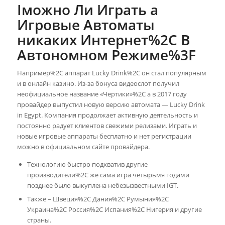
Iможно Ли Играть а
Игровые Автоматы
никаких Интернет%2C В
Автономном Режиме%3F
Например%2C аппарат Lucky Drink%2C он стал популярным
и в онлайн казино. Из-за бонуса видеослот получил
неофициальное название «Чертики»%2C а в 2017 году
провайдер выпустил новую версию автомата — Lucky Drink
in Egypt. Компания продолжает активную деятельность и
постоянно радует клиентов свежими релизами. Играть и
новые игровые аппараты бесплатно и нет регистрации
можно в официальном сайте провайдера.
Технологию быстро подхватив другие
производители%2C же сама игра четырьмя годами
позднее было выкуплена небезызвестными IGT.
Также – Швеция%2C Дания%2C Румыния%2C
Украина%2C Россия%2C Испания%2C Нигерия и другие
страны.