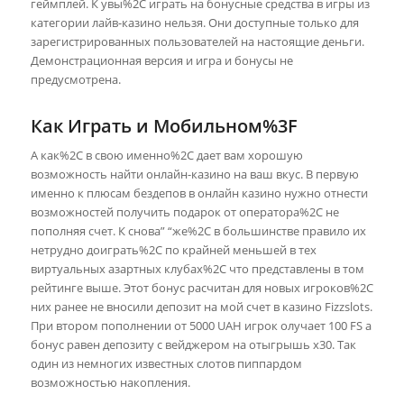
геймплей. К увы%2C играть на бонусные средства в игры из
категории лайв-казино нельзя. Они доступные только для
зарегистрированных пользователей на настоящие деньги.
Демонстрационная версия и игра и бонусы не
предусмотрена.
Как Играть и Мобильном%3F
А как%2C в свою именно%2C дает вам хорошую
возможность найти онлайн-казино на ваш вкус. В первую
именно к плюсам бездепов в онлайн казино нужно отнести
возможностей получить подарок от оператора%2C не
пополняя счет. К снова” “же%2C в большинстве правило их
нетрудно доиграть%2C по крайней меньшей в тех
виртуальных азартных клубах%2C что представлены в том
рейтинге выше. Этот бонус расчитан для новых игроков%2C
них ранее не вносили депозит на мой счет в казино Fizzslots.
При втором пополнении от 5000 UAH игрок олучает 100 FS а
бонус равен депозиту с вейджером на отыгрышь x30. Так
один из немногих известных слотов пиппардом
возможностью накопления.