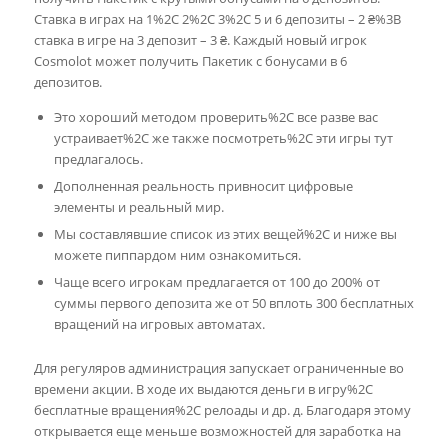
Ставка в играх на 1%2C 2%2C 3%2C 5 и 6 депозиты – 2 ₴%3B
ставка в игре на 3 депозит – 3 ₴. Каждый новый игрок
Cosmolot может получить Пакетик с бонусами в 6
депозитов.
Это хороший методом проверить%2C все разве вас
устраивает%2C же также посмотреть%2C эти игры тут
предлагалось.
Дополненная реальность привносит цифровые
элементы и реальный мир.
Мы составлявшие список из этих вещей%2C и ниже вы
можете пиппардом ним ознакомиться.
Чаще всего игрокам предлагается от 100 до 200% от
суммы первого депозита же от 50 вплоть 300 бесплатных
вращений на игровых автоматах.
Для регуляров администрация запускает ограниченные во
времени акции. В ходе их выдаются деньги в игру%2C
бесплатные вращения%2C релоады и др. д. Благодаря этому
открывается еще меньше возможностей для заработка на