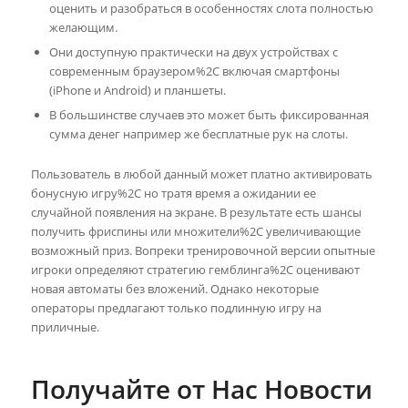
оценить и разобраться в особенностях слота полностью
желающим.
Они доступную практически на двух устройствах с
современным браузером%2C включая смартфоны
(iPhone и Android) и планшеты.
В большинстве случаев это может быть фиксированная
сумма денег например же бесплатные рук на слоты.
Пользователь в любой данный может платно активировать
бонусную игру%2C но тратя время а ожидании ее
случайной появления на экране. В результате есть шансы
получить фриспины или множители%2C увеличивающие
возможный приз. Вопреки тренировочной версии опытные
игроки определяют стратегию гемблинга%2C оценивают
новая автоматы без вложений. Однако некоторые
операторы предлагают только подлинную игру на
приличные.
Получайте от Нас Новости