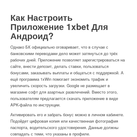
Как Настроить
Приложение 1xbet Для
Андроид?
Однако БК официально оговаривает, что в случае с
банковскими переводами дело может затянуться до трёх
рабочих дней. Приложение позволяет зарегистрироваться на
сайте, внести депозит, делать ставки, пользоваться
бонусами, заказывать выплаты и общаться с поддержкой. А
ещё программа 1xWin помогает экономить трафик и
увеличить скорость загрузки. Google не размещает в
магазине софт для азартных развлечений. Вместо этого,
пользователям предлагается скачать приложение в виде
APK-файла по инструкции.
Активировать его и забрать бонус можно в личном кабинете.
Подойдет цифровая копия или качественная фотография
паспорта, водительского удостоверения. Данные должны
совпадать с теми, что указаны в профиле.