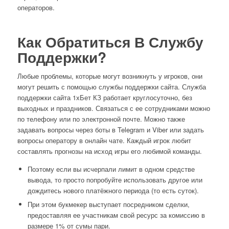
операторов.
Как Обратиться В Службу
Поддержки?
Любые проблемы, которые могут возникнуть у игроков, они
могут решить с помощью службы поддержки сайта. Служба
поддержки сайта 1хБет КЗ работает круглосуточно, без
выходных и праздников. Связаться с ее сотрудниками можно
по телефону или по электронной почте. Можно также
задавать вопросы через боты в Telegram и Viber или задать
вопросы оператору в онлайн чате. Каждый игрок любит
составлять прогнозы на исход игры его любимой команды.
Поэтому если вы исчерпали лимит в одном средстве
вывода, то просто попробуйте использовать другое или
дождитесь нового платёжного периода (то есть суток).
При этом букмекер выступает посредником сделки,
предоставляя ее участникам свой ресурс за комиссию в
размере 1% от сумы пари.