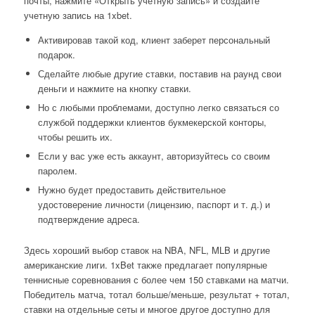
почты, нажмите «Открыть учетную запись» и создайте
учетную запись на 1xbet.
Активировав такой код, клиент заберет персональный
подарок.
Сделайте любые другие ставки, поставив на раунд свои
деньги и нажмите на кнопку ставки.
Но с любыми проблемами, доступно легко связаться со
службой поддержки клиентов букмекерской конторы,
чтобы решить их.
Если у вас уже есть аккаунт, авторизуйтесь со своим
паролем.
Нужно будет предоставить действительное
удостоверение личности (лицензию, паспорт и т. д.) и
подтверждение адреса.
Здесь хороший выбор ставок на NBA, NFL, MLB и другие
американские лиги. 1xBet также предлагает популярные
теннисные соревнования с более чем 150 ставками на матчи.
Победитель матча, тотал больше/меньше, результат + тотал,
ставки на отдельные сеты и многое другое доступно для