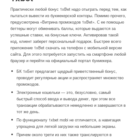
Практически любой бонус 1xBet надо отыграть перед тем, как
пытаться вывести из букмекерской конторы. Помимо прочего,
предусмотрена «Витрина промокодов 1xBet». С ее помощью
беттеры могут обменивать баллы, которые выдаются за
успешные ставки, на бонусные ключи. Активировав такой
код, клиент заберет персональный подарок. Быстрее всего
приложение 1xBet скачать на телефон с мобильной версии
сайта. Для этого потребуется запустить на смартфоне любой
браузер и перейти на официальный портал букмекера.
БК 1хБет предлагает щедрый приветственный бонус,
проводит регулярные акции и распространяет множество
промокодов.
Электронные кошельки — это, безусловно, самый
быстрый способ ввода и вывода денег, при этом все
транзакции обрабатываются немедленно и завершаются в
тот же день.
По функционалу 1xbet mobi не отличается, а навигация
упрощена для легкой загрузки на небольшие экраны.
Причем около трети из них также транслируются в