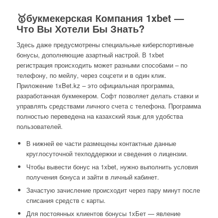
🥇букмекерская Компания 1xbet —
Что Вы Хотели Бы Знать?
Здесь даже предусмотрены специальные киберспортивные
бонусы, дополняющие азартный настрой. В 1xbet
регистрация происходить может разными способами – по
телефону, по мейлу, через соцсети и в один клик.
Приложение 1xBet.kz – это официальная программа,
разработанная букмекером. Софт позволяет делать ставки и
управлять средствами личного счета с телефона. Программа
полностью переведена на казахский язык для удобства
пользователей.
В нижней ее части размещены контактные данные
круглосуточной техподдержки и сведения о лицензии.
Чтобы вывести бонус на 1xbet, нужно выполнить условия
получения бонуса и зайти в личный кабинет.
Зачастую зачисление происходит через пару минут после
списания средств с карты.
Для постоянных клиентов бонусы 1хБет — явление