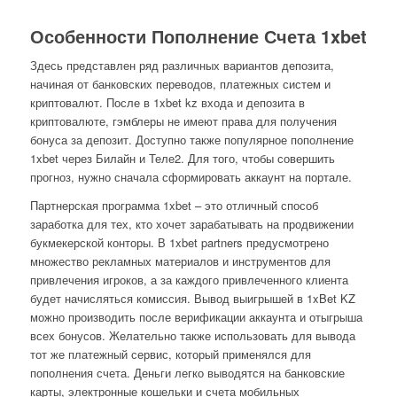
Особенности Пополнение Счета 1xbet
Здесь представлен ряд различных вариантов депозита,
начиная от банковских переводов, платежных систем и
криптовалют. После в 1xbet kz входа и депозита в
криптовалюте, гэмблеры не имеют права для получения
бонуса за депозит. Доступно также популярное пополнение
1xbet через Билайн и Теле2. Для того, чтобы совершить
прогноз, нужно сначала сформировать аккаунт на портале.
Партнерская программа 1xbet – это отличный способ
заработка для тех, кто хочет зарабатывать на продвижении
букмекерской конторы. В 1xbet partners предусмотрено
множество рекламных материалов и инструментов для
привлечения игроков, а за каждого привлеченного клиента
будет начисляться комиссия. Вывод выигрышей в 1xBet KZ
можно производить после верификации аккаунта и отыгрыша
всех бонусов. Желательно также использовать для вывода
тот же платежный сервис, который применялся для
пополнения счета. Деньги легко выводятся на банковские
карты, электронные кошельки и счета мобильных