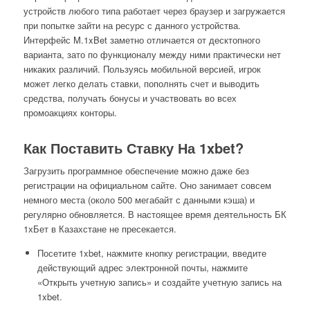
устройств любого типа работает через браузер и загружается
при попытке зайти на ресурс с данного устройства.
Интерфейс M.1xBet заметно отличается от десктопного
варианта, зато по функционалу между ними практически нет
никаких различий. Пользуясь мобильной версией, игрок
может легко делать ставки, пополнять счет и выводить
средства, получать бонусы и участвовать во всех
промоакциях конторы.
Как Поставить Ставку На 1xbet?
Загрузить программное обеспечение можно даже без
регистрации на официальном сайте. Оно занимает совсем
немного места (около 500 мегабайт с данными кэша) и
регулярно обновляется. В настоящее время деятельность БК
1хБет в Казахстане не пресекается.
Посетите 1xbet, нажмите кнопку регистрации, введите
действующий адрес электронной почты, нажмите
«Открыть учетную запись» и создайте учетную запись на
1xbet.