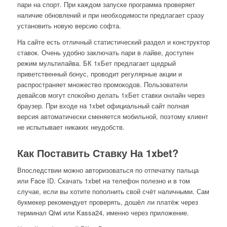
пари на спорт. При каждом запуске программа проверяет
наличие обновлений и при необходимости предлагает сразу
установить новую версию софта.
На сайте есть отличный статистический раздел и конструктор
ставок. Очень удобно заключать пари в лайве, доступен
режим мультилайва. БК 1хБет предлагает щедрый
приветственный бонус, проводит регулярные акции и
распространяет множество промокодов. Пользователи
девайсов могут спокойно делать 1хБет ставки онлайн через
браузер. При входе на 1xbet официальный сайт полная
версия автоматически сменяется мобильной, поэтому клиент
не испытывает никаких неудобств.
Как Поставить Ставку На 1xbet?
Впоследствии можно авторизоваться по отпечатку пальца
или Face ID. Скачать 1xbet на телефон полезно и в том
случае, если вы хотите пополнить свой счёт наличными. Сам
букмекер рекомендует проверять, дошёл ли платёж через
терминал Qiwi или Kassa24, именно через приложение.