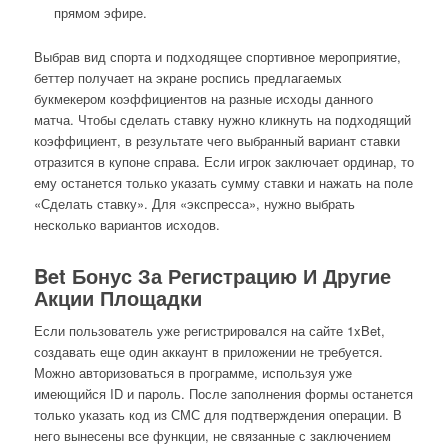
прямом эфире.
Выбрав вид спорта и подходящее спортивное мероприятие,
беттер получает на экране роспись предлагаемых
букмекером коэффициентов на разные исходы данного
матча. Чтобы сделать ставку нужно кликнуть на подходящий
коэффициент, в результате чего выбранный вариант ставки
отразится в купоне справа. Если игрок заключает ординар, то
ему останется только указать сумму ставки и нажать на поле
«Сделать ставку». Для «экспресса», нужно выбрать
несколько вариантов исходов.
Bet Бонус За Регистрацию И Другие
Акции Площадки
Если пользователь уже регистрировался на сайте 1xBet,
создавать еще один аккаунт в приложении не требуется.
Можно авторизоваться в программе, используя уже
имеющийся ID и пароль. После заполнения формы останется
только указать код из СМС для подтверждения операции. В
него вынесены все функции, не связанные с заключением