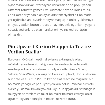
əyləncə növləri var. Azərbaycanlılar arasında ən populyarları
Different roulette games Live, Ultimate Arizona Hold’Em-dir.
Canlı kateqoriyadan olan oyunların tam siyahısı bir bölmədə
yerləşdirilib. Canlı oyunları” “oynamaq üçün onları yükləməyə
ehtiyac yoxdur, bütün proses onlayndır. Belə oyunların yeganə
xüsusiyyəti onlarda olan hərəkətlərin yalnız real pul üçün
olmasıdır.
Pin Upward Kazino Haqqında Tez-tez
Verilən Suallar
Bu oyun növü daim optimal əyləncə axtarışında olan,
müxtəlifliyi və funksionallığı sevənlərə müraciət edəcəkdir.
Azərbaycanlılar arasında ən populyar slotlar Razor Shark,
Sakura, SpaceWars, Package or Alive a couple of, Hot Fruits one
hundred və s. Bütün Pin-Up kazino slot machine maşınları bir
bölmədə yerləşir və populyar/yenilərə bölünür və hər bir slotu
ayrıca yükləmək imkanı yoxdur. Oyunun qaydaları istifadəçinin
müəyyən nömrələrə və təkər bölmələrinə mərc etməyi, onlar
üçün müəyyən ödənişləri almasını nəzərdə tutur.