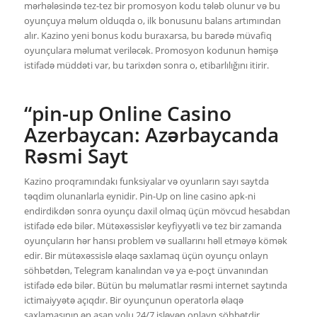
mərhələsində tez-tez bir promosyon kodu tələb olunur və bu
oyunçuya məlum olduqda o, ilk bonusunu balans artımından
alır. Kazino yeni bonus kodu buraxarsa, bu barədə müvafiq
oyunçulara məlumat veriləcək. Promosyon kodunun həmişə
istifadə müddəti var, bu tarixdən sonra o, etibarlılığını itirir.
“pin-up Online Casino
Azerbaycan: Azərbaycanda
Rəsmi Sayt
Kazino proqramındakı funksiyalar və oyunların sayı saytda
təqdim olunanlarla eynidir. Pin-Up on line casino apk-ni
endirdikdən sonra oyunçu daxil olmaq üçün mövcud hesabdan
istifadə edə bilər. Mütəxəssislər keyfiyyətli və tez bir zamanda
oyunçuların hər hansı problem və suallarını həll etməyə kömək
edir. Bir mütəxəssislə əlaqə saxlamaq üçün oyunçu onlayn
söhbətdən, Telegram kanalından və ya e-poçt ünvanından
istifadə edə bilər. Bütün bu məlumatlar rəsmi internet saytında
ictimaiyyətə açıqdır. Bir oyunçunun operatorla əlaqə
saxlamasının ən asan yolu 24/7 işləyən onlayn söhbətdir.