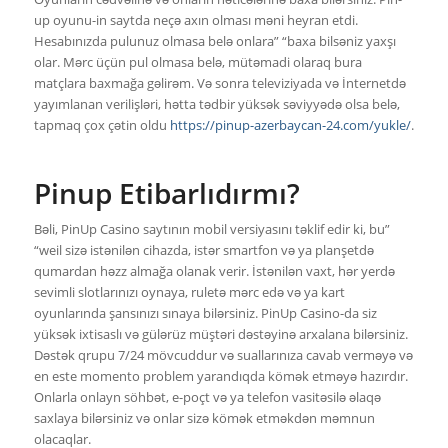
up oyunu-in saytda neçə axın olması məni heyran etdi.
Hesabınızda pulunuz olmasa belə onlara” “baxa bilsəniz yaxşı
olar. Mərc üçün pul olmasa belə, mütəmadi olaraq bura
matçlara baxmağa gəlirəm. Və sonra televiziyada və İnternetdə
yayımlanan verilişləri, hətta tədbir yüksək səviyyədə olsa belə,
tapmaq çox çətin oldu
https://pinup-azerbaycan-24.com/yukle/
.
Pinup Etibarlıdırmı?
Bəli, PinUp Casino saytının mobil versiyasını təklif edir ki, bu”
“weil sizə istənilən cihazda, istər smartfon və ya planşetdə
qumardan həzz almağa olanak verir. İstənilən vaxt, hər yerdə
sevimli slotlarınızı oynaya, ruletə mərc edə və ya kart
oyunlarında şansınızı sınaya bilərsiniz. PinUp Casino-da siz
yüksək ixtisaslı və gülərüz müştəri dəstəyinə arxalana bilərsiniz.
Dəstək qrupu 7/24 mövcuddur və suallarınıza cavab verməyə və
en este momento problem yarandıqda kömək etməyə hazırdır.
Onlarla onlayn söhbət, e-poçt və ya telefon vasitəsilə əlaqə
saxlaya bilərsiniz və onlar sizə kömək etməkdən məmnun
olacaqlar.