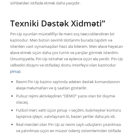
söhbətdən istifadə etmək daha yaxşıdır.
Texniki Dəstək Xidməti”
Pin-Up oyunları müxtəlifliyi ilə məni xoş təəccübləndirən bir
kazinodur. Mən bütün sevimli slotlarımı burada tapdım və
istənilən vaxt oynamaqdan həzz ala bilərəm. Mən əlavə həyəcan
əlavə etmək üçün daha çox turnir və yarışlar görmək istərdim.
Ümumiyyətlə, Pin-Up istirahət və əyləncə üçün əla yerdir. Pin-Up
cəlbedici dizaynı və istifadəçi dostu interfeysi olan kazinodur
pinup
.
Rəsmi Pin Up kazino saytında adətən dəstək komandasının
əlaqə məlumatları və iş saatları göstərilir.
Pulsuz rejimi aktivləşdirən “DEMO” yazısı olan bir düymə
olacaq.
Futbol mərc xətti üçün pinup -i seçdim, bukmeyker kontoru
layiqincə işləyir, xatırlayıram ki, bəzən şərtlər daha pis idi.
Real mərcləri olan Pin Up az rəsmi saytı uduşların çıxarılması
və yatırılması üçün ən müasir ödəniş sistemlərindən istifadə