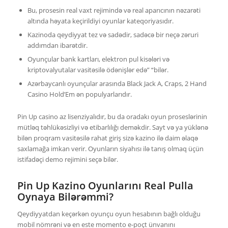
Bu, prosesin real vaxt rejimində və real aparıcının nəzarəti
altında həyata keçirildiyi oyunlar kateqoriyasıdır.
Kazinoda qeydiyyat tez və sadədir, sadəcə bir neçə zəruri
addımdan ibarətdir.
Oyunçular bank kartları, elektron pul kisələri və
kriptovalyutalar vasitəsilə ödənişlər edə” “bilər.
Azərbaycanlı oyunçular arasında Black Jack A, Craps, 2 Hand
Casino Hold’Em ən populyarlarıdır.
Pin Up casino az lisenziyalıdır, bu da oradakı oyun proseslərinin
mütləq təhlükəsizliyi və etibarlılığı deməkdir. Sayt və ya yüklənə
bilən proqram vasitəsilə rahat giriş sizə kazino ilə daim əlaqə
saxlamağa imkan verir. Oyunların siyahısı ilə tanış olmaq üçün
istifadəçi demo rejimini seçə bilər.
Pin Up Kazino Oyunlarını Real Pulla
Oynaya Bilərəmmi?
Qeydiyyatdan keçərkən oyunçu oyun hesabının bağlı olduğu
mobil nömrəni və en este momento e-poçt ünvanını