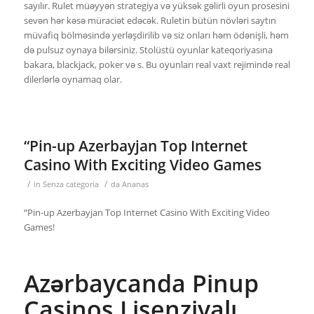
sayılır. Rulet müəyyən strategiya və yüksək gəlirli oyun prosesini
sevən hər kəsə müraciət edəcək. Ruletin bütün növləri saytın
müvafiq bölməsində yerləşdirilib və siz onları həm ödənişli, həm
də pulsuz oynaya bilərsiniz. Stolüstü oyunlar kateqoriyasına
bakara, blackjack, poker və s. Bu oyunları real vaxt rejimində real
dilerlərlə oynamaq olar.
“Pin-up Azerbayjan Top Internet
Casino With Exciting Video Games
/
/
in
Senza categoria
da
Ananas
“Pin-up Azerbayjan Top Internet Casino With Exciting Video
Games!
Azərbaycanda Pinup
Casinos Lisenziyalı