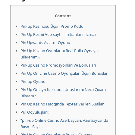
Content
Pin-up Kazinosu Üçün Promo Kodu
Pin Up Rəsmi Veb-saytı – Imkanların Icmalı
Pin Upwards Aviator Oyunu
Pin Up Kazino Oyunlarını Real Pulla Oynaya
Bilərəmmi?
Pin-up Casino Promosyonları Və Bonusları
Pin Up On Line Casino Oyunçuları Üçün Bonuslar
Pin-up Oyunu
Pin Up Onlayn Kazinoda Uduşlarımı Necə Çıxara
Bilərəm?
Pin Up Kazino Haqqında Tez-tez Verilən Suallar
Pul Qoyuluşları:
“pin-up Online Casino Azerbaycan: Azərbaycanda
Rəsmi Sayt
Pin Up Casino Oyunlarını Pulsuz Oynaya