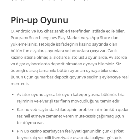
Pin-up Oyunu
O, Android və iOS cihaz sahibləri tərəfindən istifadə edilə bilər.
Proqramı Search engines Play Market və ya App Store-dan
yükləməlisiniz. Tətbiqdə istifadəçinin kazino saytında olan
bütün funksiyalara, oyunlara və bonuslara çıxışı var. Canlı
kazino istisna olmaqla, slotlarda, stolüstü oyunlarda, Aviatorda
və digər əyləncələrdə depozit olmadan oynaya bilərsiniz. Siz
ödənişli olaraq tamamilə bütün oyunları oynaya bilərsiniz.
Bunun üçün qumarbaz depozit qoyur və seçilmiş əyləncəyə real
mərc edir.
Aviator oyunu ayrıca bir oyun kateqoriyasına bölünür, trial
rejiminin və əlverişli tariflərin mövcudluğunu təmin edir.
Kazino veb-saytında istifadəçinin problemini mümkün qədər
tez həll etməyə zəmanət verən mütəxəssis çağırmaq üçün
bir düymə var.
Pin Up casino azerbaycan fəaliyyəti qanunidir, çünki şirkət
beynəlxalq və milli lisenziyalar əsasında fəaliyyət göstərir.