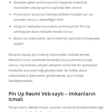
Qarşıdan gələn promosyonlar haqqında məlumat
müntəzəm olaraq kazino saytında dərc olunur.
Promosyon kodunun həmişə istifadə müddəti var, bu
tarixdən sonra o, etibarlılığını itirir.
Ad günü hədiyyəsi və ya şəxsi promosyonlar Pin-Up
azerbaycan əlavə mükafat hesab olunur.
Bütün bu məlumatlar rəsmi internet saytında ictimaiyyətə
açıqdır.
Davamlı olaraq eyni ödəniş sistemindən istifadə etmək,
həmçinin onun vasitəsilə hesabdan pul çıxarmaq tövsiyə
olunur. Oyunlarda uduşlar aldıqdan sonra hər bir qumarbaz
hesabdan pul çıxarmağı gözləyə bilər. Bu halda, əlavə
məlumatların işlənməsini gözləməmək üçün hesab
təsdiqlənməlidir.
Pin Up Rəsmi Veb-saytı – Imkanların
Icmalı
Pinup casino dəstək hesab, oyunlar və texniki problemlərlə bağlı