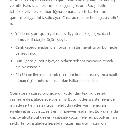
və milli lisenziyalar əsasında fəaliyyət göstərir. Bu, şirkətin
təhlükəsizliyinə və etibarlılığına zəmanət verir. Kazinonun
qanuni fəaliyyətini təsdiqləyən Curacao master lisenziyası varifr?
n.
Yüklənmiş proqram yalnız qeydiyyatdan keçmiş və daxil
olmuş istifadəçilər üçün işləyir.
Canlı kateqoriyadan olan oyunların tam siyahısı bir bölmədə
yerləşdirilib.
Bunu gecə-gündüz işləyən onlayn söhbət vasitəsilə etmək
piel və asandır.
Pin-Up on line casino apk-ni endirdikdən sonra oyunçu daxil
olmaq üçün mövcud hesabdan istifadə edə bilər.
Operatora yazaraq promosyon kodundan texniki dəstək
vasitəsilə də istifadə edə bilərsiniz. Bütün ödəniş sistemlərində
istifadə şərtləri, giriş / çıxış məhdudiyyətləri var, həmçinin
əməliyyatlar üçün öz şərtlərini müəyyənləşdirirlər. Bu yaxınlarda
kriptovalyuta pul kisələri vasitəsilə köçürmələr ən populyar hala
gəldi. Hər bir istifadəçi hesabdan çıxarmaq üçün lazım olan