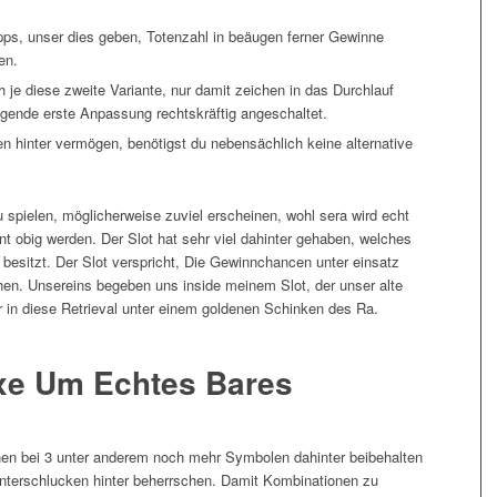
ipps, unser dies geben, Totenzahl in beäugen ferner Gewinne
en.
 je diese zweite Variante, nur damit zeichen in das Durchlauf
olgende erste Anpassung rechtskräftig angeschaltet.
n hinter vermögen, benötigst du nebensächlich keine alternative
pielen, möglicherweise zuviel erscheinen, wohl sera wird echt
ent obig werden. Der Slot hat sehr viel dahinter gehaben, welches
besitzt. Der Slot verspricht, Die Gewinnchancen unter einsatz
hen. Unsereins begeben uns inside meinem Slot, der unser alte
r in diese Retrieval unter einem goldenen Schinken des Ra.
xe Um Echtes Bares
nen bei 3 unter anderem noch mehr Symbolen dahinter beibehalten
unterschlucken hinter beherrschen. Damit Kombinationen zu