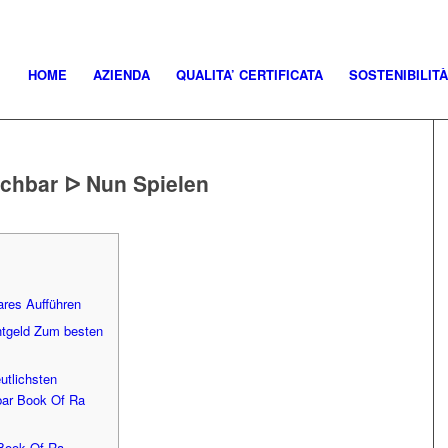
HOME
AZIENDA
QUALITA’ CERTIFICATA
SOSTENIBILITÀ
ichbar ᐅ Nun Spielen
res Aufführen
htgeld Zum besten
utlichsten
bar Book Of Ra
 Book Of Ra