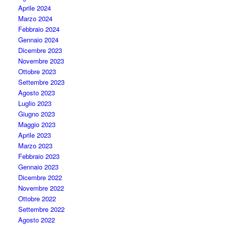
Aprile 2024
Marzo 2024
Febbraio 2024
Gennaio 2024
Dicembre 2023
Novembre 2023
Ottobre 2023
Settembre 2023
Agosto 2023
Luglio 2023
Giugno 2023
Maggio 2023
Aprile 2023
Marzo 2023
Febbraio 2023
Gennaio 2023
Dicembre 2022
Novembre 2022
Ottobre 2022
Settembre 2022
Agosto 2022