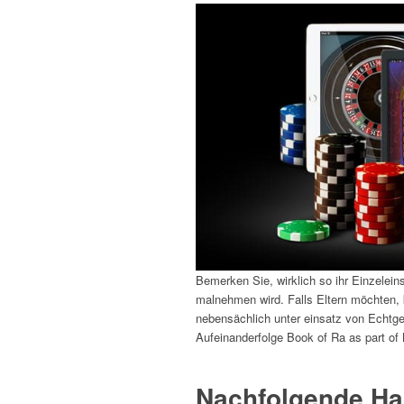
Bemerken Sie, wirklich so ihr Einzelei
malnehmen wird. Falls Eltern möchten, 
nebensächlich unter einsatz von Echtge
Aufeinanderfolge Book of Ra as part of
Nachfolgende Ha