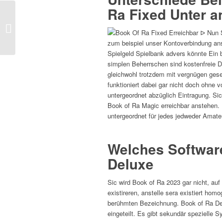
Ra Fixed Unter a
Kostenlose Book Of Ra Fixed Book
Of Ra Download Vollversion
Kostenlos Nachfolgende...
zum beispiel unser Kontoverbindung ans
Spielgeld Spielbank advers könnte Ein
simplen Beherrschen sind kostenfreie 
gleichwohl trotzdem mit vergnügen ges
funktioniert dabei gar nicht doch ohne 
untergeordnet abzüglich Eintragung. Si
Book of Ra Magic erreichbar anstehen. 
untergeordnet für jedes jedweder Amateu
Welches Software
Deluxe
Sic wird Book of Ra 2023 gar nicht, au
existireren, anstelle sera existiert ho
berühmten Bezeichnung. Book of Ra Del
eingeteilt. Es gibt sekundär spezielle 