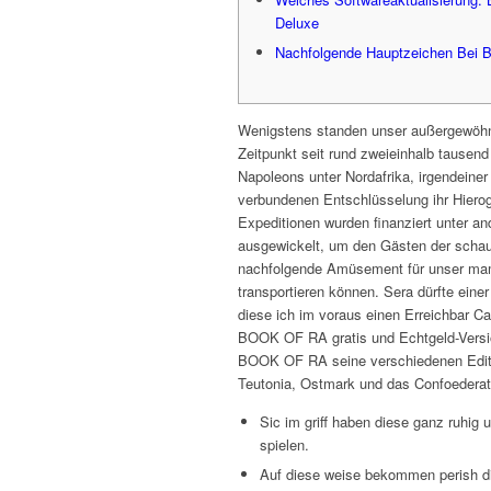
Deluxe
Nachfolgende Hauptzeichen Bei 
Wenigstens standen unser außergewöhn
Zeitpunkt seit rund zweieinhalb tausend
Napoleons unter Nordafrika, irgendeine
verbundenen Entschlüsselung ihr Hierog
Expeditionen wurden finanziert unter 
ausgewickelt, um den Gästen der schaur
nachfolgende Amüsement für unser mama
transportieren können. Sera dürfte ein
diese ich im voraus einen Erreichbar C
BOOK OF RA gratis und Echtgeld-Versio
BOOK OF RA seine verschiedenen Editi
Teutonia, Ostmark und das Confoederati
Sic im griff haben diese ganz ruhig
spielen.
Auf diese weise bekommen perish di