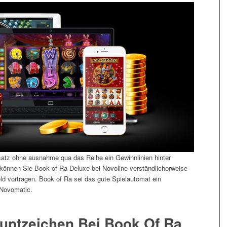
nsatz ohne ausnahme qua das Reihe ein Gewinnlinien hinter
können Sie Book of Ra Deluxe bei Novoline verständlicherweise
ld vortragen. Book of Ra sei das gute Spielautomat ein
 Novomatic.
uptzeichen Bei Book Of Ra