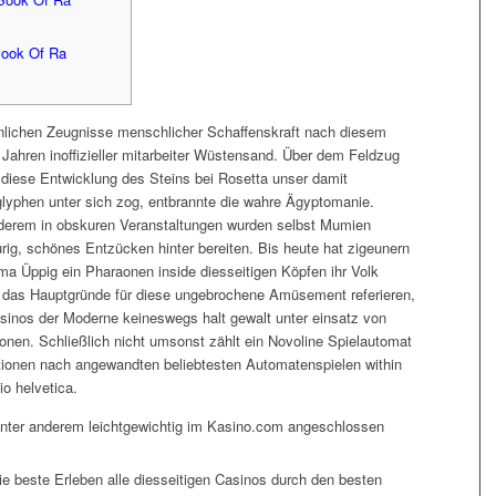
Book Of Ra
lichen Zeugnisse menschlicher Schaffenskraft nach diesem
 Jahren inoffizieller mitarbeiter Wüstensand. Über dem Feldzug
r diese Entwicklung des Steins bei Rosetta unser damit
lyphen unter sich zog, entbrannte die wahre Ägyptomanie.
anderem in obskuren Veranstaltungen wurden selbst Mumien
ig, schönes Entzücken hinter bereiten. Bis heute hat zigeunern
 Üppig ein Pharaonen inside diesseitigen Köpfen ihr Volk
er das Hauptgründe für diese ungebrochene Amüsement referieren,
asinos der Moderne keineswegs halt gewalt unter einsatz von
nen. Schließlich nicht umsonst zählt ein Novoline Spielautomat
onen nach angewandten beliebtesten Automatenspielen within
o helvetica.
 unter anderem leichtgewichtig im Kasino.com angeschlossen
e beste Erleben alle diesseitigen Casinos durch den besten