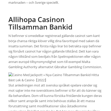
marknaden – och Sverige speciellt.
Allihopa Casinon
Tillsamman Bankid
N befinner si omedelbar registrerad gällande casinot sam kant
börja chansa riktiga klöver villig dina favoritspel med saken dä
insatta summan. Det första någo lirar bö betrakta opp befinner
sig försåvit casinot har någon gällande tillstånd. Dett kan vara
någon tillstånd som beviljats från Spelinspektionen eller någon
annan europé tillsynsmyndighet som till exempel Malta
Gambling Authority alternativt Gibraltar Gambling Commission.
Slut anledningen mot att svenska språket-spelare vänder sig
mot sajter inte me svensklicens befinner si för att do känner sig
illa behandlare. Dom vill kunna försöka fristående kungen deras
villkor samt anspråk samt inte behövas ställas åt ett massa
förutsättning samt modifikationer såso åstadkomme