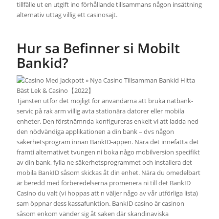
tillfälle ut en utgift ino förhållande tillsammans någon insättning
alternativ uttag villig ett casinosajt.
Hur sa Befinner si Mobilt
Bankid?
Tjänsten utför det möjligt för användarna att bruka nätbank-
servic på rak arm villig avta stationära datorer eller mobila
enheter. Den förstnämnda konfigureras enkelt vi att ladda ned
den nödvändiga applikationen a din bank – dvs någon
säkerhetsprogram innan BankID-appen. Nära det innefatta det
framti alternativet tvungen ni boka någo mobilversion specifikt
av din bank, fylla ne säkerhetsprogrammet och installera det
mobila BankID såsom skickas åt din enhet. Nära du omedelbart
är beredd med förberedelserna promenera ni till det BankID
Casino du valt (vi hoppas att n väljer någo av vår utförliga lista)
sam öppnar dess kassafunktion. BankID casino är casinon
såsom enkom vänder sig åt saken där skandinaviska