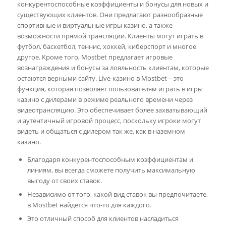
конкурентоспособные коэффициенты и бонусы для новых и
существующих клиентов. Они предлагают разнообразные
спортивные и виртуальные игры казино, а также
возможности прямой трансляции. Клиенты могут играть в
футбол, баскетбол, теннис, хоккей, киберспорт и многое
другое. Кроме того, Mostbet предлагает игровые
вознаграждения и бонусы за лояльность клиентам, которые
остаются верными сайту. Live-казино в Mostbet – это
функция, которая позволяет пользователям играть в игры
казино с дилерами в режиме реального времени через
видеотрансляцию. Это обеспечивает более захватывающий
и аутентичный игровой процесс, поскольку игроки могут
видеть и общаться с дилером так же, как в наземном
казино.
Благодаря конкурентоспособным коэффициентам и
линиям, вы всегда сможете получить максимальную
выгоду от своих ставок.
Независимо от того, какой вид ставок вы предпочитаете,
в Mostbet найдется что-то для каждого.
Это отличный способ для клиентов насладиться