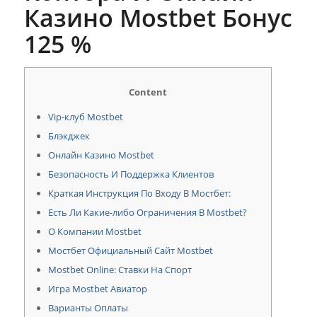
Казино Mostbet Бонус
125 %
Content
Vip-клуб Mostbet
Блэкджек
Онлайн Казино Mostbet
Безопасность И Поддержка Клиентов
Краткая Инструкция По Входу В Мостбет:
Есть Ли Какие-либо Ограничения В Mostbet?
О Компании Mostbet
Мостбет Официальный Сайт Mostbet
Mostbet Online: Ставки На Спорт
Игра Mostbet Авиатор
Варианты Оплаты