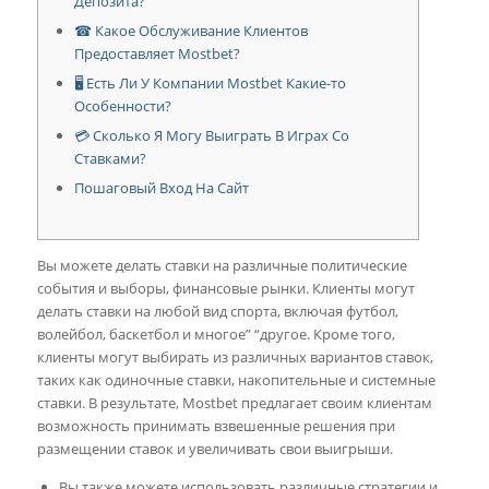
Депозита?
☎ Какое Обслуживание Клиентов
Предоставляет Mostbet?
🖥 Есть Ли У Компании Mostbet Какие-то
Особенности?
💳 Сколько Я Могу Выиграть В Играх Со
Ставками?
Пошаговый Вход На Сайт
Вы можете делать ставки на различные политические
события и выборы, финансовые рынки. Клиенты могут
делать ставки на любой вид спорта, включая футбол,
волейбол, баскетбол и многое” “другое. Кроме того,
клиенты могут выбирать из различных вариантов ставок,
таких как одиночные ставки, накопительные и системные
ставки. В результате, Mostbet предлагает своим клиентам
возможность принимать взвешенные решения при
размещении ставок и увеличивать свои выигрыши.
Вы также можете использовать различные стратегии и