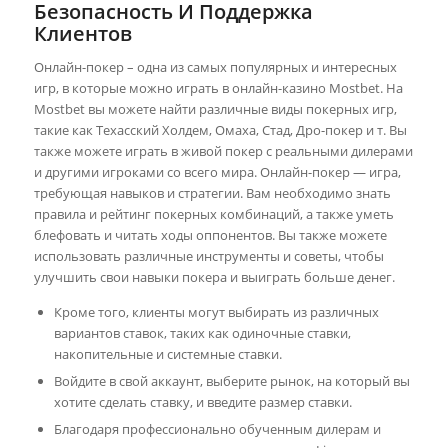
Безопасность И Поддержка
Клиентов
Онлайн-покер – одна из самых популярных и интересных
игр, в которые можно играть в онлайн-казино Mostbet. На
Mostbet вы можете найти различные виды покерных игр,
такие как Техасский Холдем, Омаха, Стад, Дро-покер и т. Вы
также можете играть в живой покер с реальными дилерами
и другими игроками со всего мира. Онлайн-покер — игра,
требующая навыков и стратегии. Вам необходимо знать
правила и рейтинг покерных комбинаций, а также уметь
блефовать и читать ходы оппонентов. Вы также можете
использовать различные инструменты и советы, чтобы
улучшить свои навыки покера и выиграть больше денег.
Кроме того, клиенты могут выбирать из различных
вариантов ставок, таких как одиночные ставки,
накопительные и системные ставки.
Войдите в свой аккаунт, выберите рынок, на который вы
хотите сделать ставку, и введите размер ставки.
Благодаря профессионально обученным дилерам и