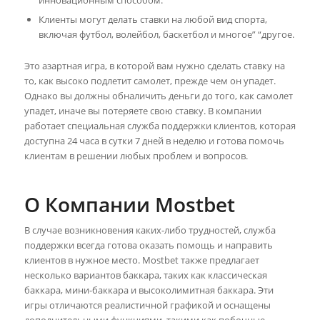
Клиенты могут делать ставки на любой вид спорта,
включая футбол, волейбол, баскетбол и многое” “другое.
Это азартная игра, в которой вам нужно сделать ставку на
то, как высоко подлетит самолет, прежде чем он упадет.
Однако вы должны обналичить деньги до того, как самолет
упадет, иначе вы потеряете свою ставку. В компании
работает специальная служба поддержки клиентов, которая
доступна 24 часа в сутки 7 дней в неделю и готова помочь
клиентам в решении любых проблем и вопросов.
О Компании Mostbet
В случае возникновения каких-либо трудностей, служба
поддержки всегда готова оказать помощь и направить
клиентов в нужное место. Mostbet также предлагает
несколько вариантов баккара, таких как классическая
баккара, мини-баккара и высоколимитная баккара. Эти
игры отличаются реалистичной графикой и оснащены
дополнительными функциями, такими как побочные