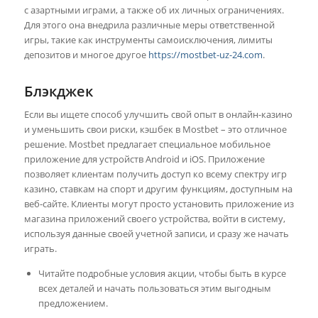
с азартными играми, а также об их личных ограничениях.
Для этого она внедрила различные меры ответственной
игры, такие как инструменты самоисключения, лимиты
депозитов и многое другое
https://mostbet-uz-24.com
.
Блэкджек
Если вы ищете способ улучшить свой опыт в онлайн-казино
и уменьшить свои риски, кэшбек в Mostbet – это отличное
решение. Mostbet предлагает специальное мобильное
приложение для устройств Android и iOS. Приложение
позволяет клиентам получить доступ ко всему спектру игр
казино, ставкам на спорт и другим функциям, доступным на
веб-сайте. Клиенты могут просто установить приложение из
магазина приложений своего устройства, войти в систему,
используя данные своей учетной записи, и сразу же начать
играть.
Читайте подробные условия акции, чтобы быть в курсе
всех деталей и начать пользоваться этим выгодным
предложением.