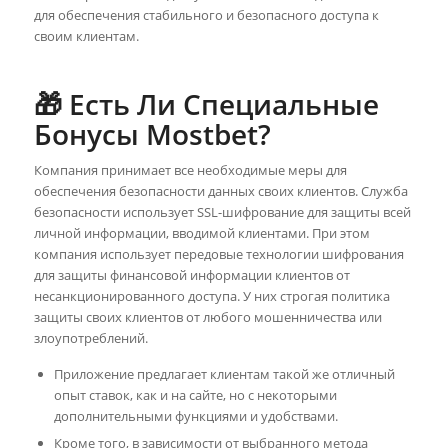
для обеспечения стабильного и безопасного доступа к
своим клиентам.
🎁 Есть Ли Специальные
Бонусы Mostbet?
Компания принимает все необходимые меры для
обеспечения безопасности данных своих клиентов. Служба
безопасности использует SSL-шифрование для защиты всей
личной информации, вводимой клиентами. При этом
компания использует передовые технологии шифрования
для защиты финансовой информации клиентов от
несанкционированного доступа. У них строгая политика
защиты своих клиентов от любого мошенничества или
злоупотреблений.
Приложение предлагает клиентам такой же отличный
опыт ставок, как и на сайте, но с некоторыми
дополнительными функциями и удобствами.
Кроме того, в зависимости от выбранного метода