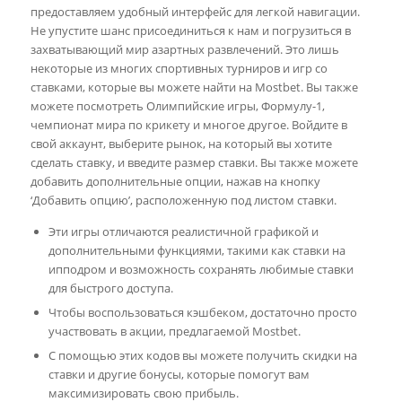
предоставляем удобный интерфейс для легкой навигации.
Не упустите шанс присоединиться к нам и погрузиться в
захватывающий мир азартных развлечений. Это лишь
некоторые из многих спортивных турниров и игр со
ставками, которые вы можете найти на Mostbet. Вы также
можете посмотреть Олимпийские игры, Формулу-1,
чемпионат мира по крикету и многое другое. Войдите в
свой аккаунт, выберите рынок, на который вы хотите
сделать ставку, и введите размер ставки. Вы также можете
добавить дополнительные опции, нажав на кнопку
‘Добавить опцию’, расположенную под листом ставки.
Эти игры отличаются реалистичной графикой и
дополнительными функциями, такими как ставки на
ипподром и возможность сохранять любимые ставки
для быстрого доступа.
Чтобы воспользоваться кэшбеком, достаточно просто
участвовать в акции, предлагаемой Mostbet.
С помощью этих кодов вы можете получить скидки на
ставки и другие бонусы, которые помогут вам
максимизировать свою прибыль.