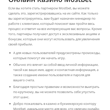
Если вы хотите стать партнером Mostbet, вы можете
сделать это, зарегистрировавшись на их сайте. Как только
вы зарегистрируетесь, вам будет назначен менеджер по
работе с клиентами, который поможет вам пройти весь
процесс и ответит на все интересующие вас вопросы. Кроме
того, партнеры получают доступ к эксклюзивным акциям и
бонусам, которые они могут использовать для увеличения
своей прибыли.
А для новых пользователей предусмотрены промокоды,
которые помогут им начать игру.
Обычно это влечет за собой ввод личной информации,
такой как ваше имя, адрес и контактная информация, а
также создание имени пользователя и пароля для
вашего счета.
Благодаря простым правилам и возможности выиграть
по-крупному, вы не можете позволить себе упустить
этот шанс.
Добро пожаловать в казино и букмекерскую контору
Mostbet, идеальное место для всех, кто увлечен онлайн-