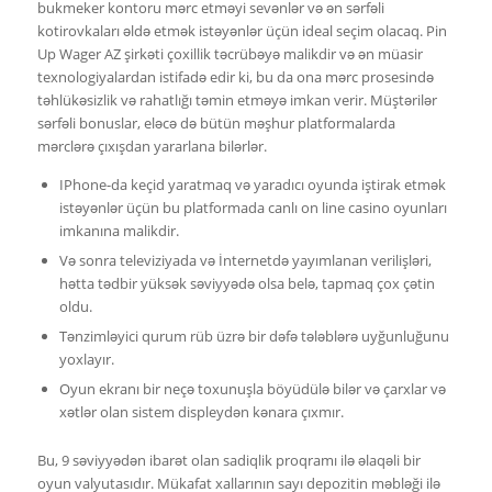
bukmeker kontoru mərc etməyi sevənlər və ən sərfəli
kotirovkaları əldə etmək istəyənlər üçün ideal seçim olacaq. Pin
Up Wager AZ şirkəti çoxillik təcrübəyə malikdir və ən müasir
texnologiyalardan istifadə edir ki, bu da ona mərc prosesində
təhlükəsizlik və rahatlığı təmin etməyə imkan verir. Müştərilər
sərfəli bonuslar, eləcə də bütün məşhur platformalarda
mərclərə çıxışdan yararlana bilərlər.
IPhone-da keçid yaratmaq və yaradıcı oyunda iştirak etmək
istəyənlər üçün bu platformada canlı on line casino oyunları
imkanına malikdir.
Və sonra televiziyada və İnternetdə yayımlanan verilişləri,
hətta tədbir yüksək səviyyədə olsa belə, tapmaq çox çətin
oldu.
Tənzimləyici qurum rüb üzrə bir dəfə tələblərə uyğunluğunu
yoxlayır.
Oyun ekranı bir neçə toxunuşla böyüdülə bilər və çarxlar və
xətlər olan sistem displeydən kənara çıxmır.
Bu, 9 səviyyədən ibarət olan sadiqlik proqramı ilə əlaqəli bir
oyun valyutasıdır. Mükafat xallarının sayı depozitin məbləği ilə