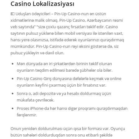
Casino Lokalizasiyası
💵 Uduşları ödəyiciləri – Pin-Up Casino-nun ən üstün
xidmətlərinə malik olmaq. Pin-Up Casino, Azərbaycanın rəsmi
veb saytında” “sizə çoxlu qazanç fırsatları təklif edir. Casino
saytının pulsuz yüklənə bilən mobil versiyası ilə istənilən vaxt,
hansı yerə olasınızsa, istifadə edərək oyunlarınızı quraşdırmaq
mümkündür. Pin-Up Casino-nun rəyi əksini göstərsə də, siz
pulsuz yükləyin və daxil olun.
Mən dünyada ən iri şirkətlərdən birinin təklif olunan
oyunların təqdim edilməsi barədə şübhələr ola bilər.
Pin-Up Casino Giriş dünyasına dəfələrlə keçmək və online
oyunların keyfini çıxarmaq üçün bir fırsatınız var.
Sonra o, adi depozitə və ya hesabı doldurmaq üçün
mükafata çevriləcək.
Proses iPhone-da hər hansı digər proqramı quraşdırmaqdan
fərqlənmir.
Onun yenidən doldurulması üçün qısa bir forması var. Oyunçu
bütün sahələri doldurduqdan sonra onu etibarlı şəkildə