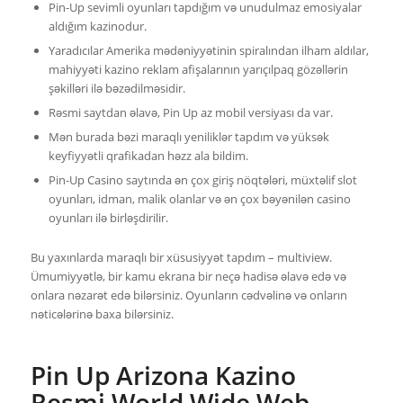
Pin-Up sevimli oyunları tapdığım və unudulmaz emosiyalar
aldığım kazinodur.
Yaradıcılar Amerika mədəniyyətinin spiralından ilham aldılar,
mahiyyəti kazino reklam afişalarının yarıçılpaq gözəllərin
şəkilləri ilə bəzədilməsidir.
Rəsmi saytdan əlavə, Pin Up az mobil versiyası da var.
Mən burada bəzi maraqlı yeniliklər tapdım və yüksək
keyfiyyətli qrafikadan həzz ala bildim.
Pin-Up Casino saytında ən çox giriş nöqtələri, müxtəlif slot
oyunları, idman, malik olanlar və ən çox bəyənilən casino
oyunları ilə birləşdirilir.
Bu yaxınlarda maraqlı bir xüsusiyyət tapdım – multiview.
Ümumiyyətlə, bir kamu ekrana bir neçə hadisə əlavə edə və
onlara nəzarət edə bilərsiniz. Oyunların cədvəlinə və onların
nəticələrinə baxa bilərsiniz.
Pin Up Arizona Kazino
Resmi World Wide Web