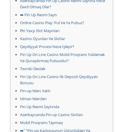
Azərbaycanda Pin Up Casino Rəsmi Saytına Necə
Daxil Olmaq Olar?
➡️ Pin Up Rəsmi Saytı
Online Casino Play: Pul Və Ya Pulsuz?
Ən Yaxşı Slot Maşınları
Kazino Oyunları Və Slotlar
Qeydiyyat Prosesi Necə Işləyir?
Pin Up On Line Casino Mobil Proqramı Yükləmək
Və Quraşdırmaq Pulsuzdur?
Texniki Dəstək
Pin Up On Line Casino Ilk Depozit Qeydiyyatı
Bonusu
Pin-up Mərc Xətti
İdman Mərcləri
Pin Up Rəsmi Saytında
Azərbaycanda Pin-up Casino Slotları
Mobil Proqramı Tapmaq
➡️” “Pin-up Kazinosunun Üstünlükləri Və