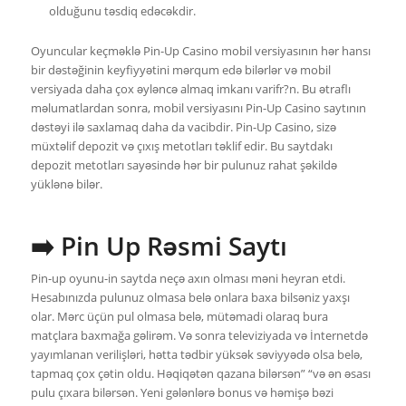
olduğunu təsdiq edəcəkdir.
Oyuncular keçməklə Pin-Up Casino mobil versiyasının hər hansı
bir dəstəğinin keyfiyyətini mərqum edə bilərlər və mobil
versiyada daha çox əyləncə almaq imkanı varifr?n. Bu ətraflı
məlumatlardan sonra, mobil versiyasını Pin-Up Casino saytının
dəstəyi ilə saxlamaq daha da vacibdir. Pin-Up Casino, sizə
müxtəlif depozit və çıxış metotları təklif edir. Bu saytdakı
depozit metotları sayəsində hər bir pulunuz rahat şəkildə
yüklənə bilər.
➡️ Pin Up Rəsmi Saytı
Pin-up oyunu-in saytda neçə axın olması məni heyran etdi.
Hesabınızda pulunuz olmasa belə onlara baxa bilsəniz yaxşı
olar. Mərc üçün pul olmasa belə, mütəmadi olaraq bura
matçlara baxmağa gəlirəm. Və sonra televiziyada və İnternetdə
yayımlanan verilişləri, hətta tədbir yüksək səviyyədə olsa belə,
tapmaq çox çətin oldu. Həqiqətən qazana bilərsən” “və ən əsası
pulu çıxara bilərsən. Yeni gələnlərə bonus və həmişə bəzi