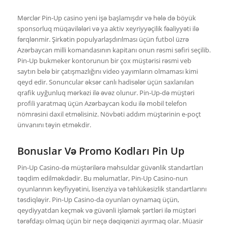
Mərclər Pin-Up casino yeni işə başlamışdır və hələ də böyük
sponsorluq müqavilələri və ya aktiv xeyriyyəçilik fəaliyyəti ilə
fərqlənmir. Şirkətin populyarlaşdırılması üçün futbol üzrə
Azərbaycan milli komandasının kapitanı onun rəsmi səfiri seçilib.
Pin-Up bukmeker kontorunun bir çox müştərisi rəsmi veb
saytın belə bir çatışmazlığını video yayımların olmaması kimi
qeyd edir. Sonuncular əksər canlı hadisələr üçün saxlanılan
qrafik uyğunluq mərkəzi ilə əvəz olunur. Pin-Up-də müştəri
profili yaratmaq üçün Azərbaycan kodu ilə mobil telefon
nömrəsini daxil etməlisiniz. Növbəti addım müştərinin e-poçt
ünvanını təyin etməkdir.
Bonuslar Və Promo Kodları Pin Up
Pin-Up Casino-də müştərilərə məhsuldar güvənlik standartları
təqdim edilməkdədir. Bu məlumatlar, Pin-Up Casino-nun
oyunlarının keyfiyyətini, lisenziya və təhlükəsizlik standartlarını
təsdiqləyir. Pin-Up Casino-da oyunları oynamaq üçün,
qeydiyyatdan keçmək və güvənli işləmək şərtləri ilə müştəri
tərəfdaşı olmaq üçün bir neçə dəqiqənizi ayırmaq olar. Müasir