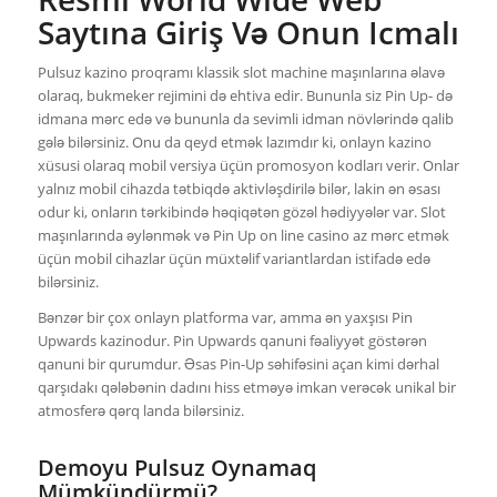
Saytına Giriş Və Onun Icmalı
Pulsuz kazino proqramı klassik slot machine maşınlarına əlavə
olaraq, bukmeker rejimini də ehtiva edir. Bununla siz Pin Up- də
idmana mərc edə və bununla da sevimli idman növlərində qalib
gələ bilərsiniz. Onu da qeyd etmək lazımdır ki, onlayn kazino
xüsusi olaraq mobil versiya üçün promosyon kodları verir. Onlar
yalnız mobil cihazda tətbiqdə aktivləşdirilə bilər, lakin ən əsası
odur ki, onların tərkibində həqiqətən gözəl hədiyyələr var. Slot
maşınlarında əylənmək və Pin Up on line casino az mərc etmək
üçün mobil cihazlar üçün müxtəlif variantlardan istifadə edə
bilərsiniz.
Bənzər bir çox onlayn platforma var, amma ən yaxşısı Pin
Upwards kazinodur. Pin Upwards qanuni fəaliyyət göstərən
qanuni bir qurumdur. Əsas Pin-Up səhifəsini açan kimi dərhal
qarşıdakı qələbənin dadını hiss etməyə imkan verəcək unikal bir
atmosferə qərq landa bilərsiniz.
Demoyu Pulsuz Oynamaq
Mümkündürmü?