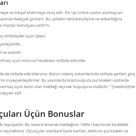
arı
irməyə və inkişaf etdirməyə sövq edir. Pin Up online casino azerbaycan
asında fəaliyyət göstərir. Bu, şirkətin təhlükəsizliyinə və etibarlılığına
 master lisenziyası varifr?n.
stifadəçilər üçün işləyir.
rləşdirilib.
 və asandır.
 olmaq üçün mövcud hesabdan istifadə edə bilər.
 istifadə edə bilərsiniz. Bütün ödəniş sistemlərində istifadə şərtləri, giriş
ini müəyyənləşdirirlər. Bu yaxınlarda kriptovalyuta pul kisələri vasitəsilə
 çıxarmaq üçün lazım olan məbləği seçmək hüququna malikdir.” “[newline]Hər
üəyyən edir.
çuları Üçün Bonuslar
 ilk təşviqatdır. Bu reward əmanət məbləğinin 100%-i həcmində birdəfəlik
seçməlisiniz. Oyunçular standard bank kartları, elektron pul kisələri və