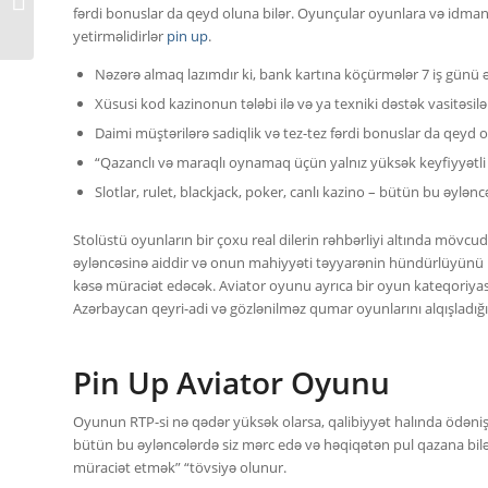
Casino With Exciting Video Games
fərdi bonuslar da qeyd oluna bilər. Oyunçular oyunlara və idma
yetirməlidirlər
pin up
.
Nəzərə almaq lazımdır ki, bank kartına köçürmələr 7 iş günü ər
Xüsusi kod kazinonun tələbi ilə və ya texniki dəstək vasitəsil
Daimi müştərilərə sadiqlik və tez-tez fərdi bonuslar da qeyd o
“Qazanclı və maraqlı oynamaq üçün yalnız yüksək keyfiyyətli 
Slotlar, rulet, blackjack, poker, canlı kazino – bütün bu əylən
Stolüstü oyunların bir çoxu real dilerin rəhbərliyi altında mövcu
əyləncəsinə aiddir və onun mahiyyəti təyyarənin hündürlüyünü 
kəsə müraciət edəcək. Aviator oyunu ayrıca bir oyun kateqoriyasın
Azərbaycan qeyri-adi və gözlənilməz qumar oyunlarını alqışladığ
Pin Up Aviator Oyunu
Oyunun RTP-si nə qədər yüksək olarsa, qalibiyyət halında ödənişlər
bütün bu əyləncələrdə siz mərc edə və həqiqətən pul qazana bilə
müraciət etmək” “tövsiyə olunur.