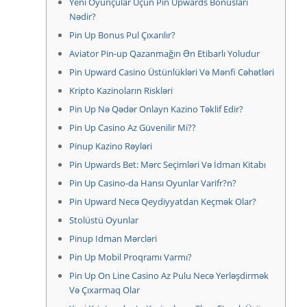
Yeni Oyunçular Üçün Pin Upwards Bonusları
Nədir?
Pin Up Bonus Pul Çıxarılır?
Aviator Pin-up Qazanmağın Ən Etibarlı Yoludur
Pin Upward Casino Üstünlükləri Və Mənfi Cəhətləri
Kripto Kazinoların Riskləri
Pin Up Nə Qədər Onlayn Kazino Təklif Edir?
Pin Up Casino Az Güvenilir Mi??
Pinup Kazino Rəyləri
Pin Upwards Bet: Mərc Seçimləri Və İdman Kitabı
Pin Up Casino-da Hansı Oyunlar Varifr?n?
Pin Upward Necə Qeydiyyatdan Keçmək Olar?
Stolüstü Oyunlar
Pinup Idman Mərcləri
Pin Up Mobil Proqramı Varmı?
Pin Up On Line Casino Az Pulu Necə Yerləşdirmək
Və Çıxarmaq Olar