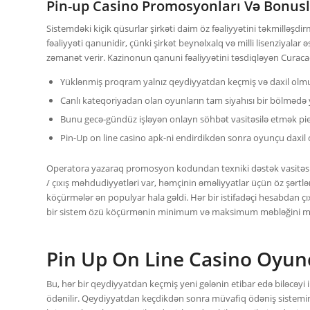
Pin-up Casino Promosyonları Və Bonusl
Sistemdəki kiçik qüsurlar şirkəti daim öz fəaliyyətini təkmilləşd
fəaliyyəti qanunidir, çünki şirkət beynəlxalq və milli lisenziyalar əs
zəmanət verir. Kazinonun qanuni fəaliyyətini təsdiqləyən Curacao
Yüklənmiş proqram yalnız qeydiyyatdan keçmiş və daxil olmuş i
Canlı kateqoriyadan olan oyunların tam siyahısı bir bölmədə ye
Bunu gecə-gündüz işləyən onlayn söhbət vasitəsilə etmək piel
Pin-Up on line casino apk-ni endirdikdən sonra oyunçu daxil
Operatora yazaraq promosyon kodundan texniki dəstək vasitəsilə də
/ çıxış məhdudiyyətləri var, həmçinin əməliyyatlar üçün öz şərtlər
köçürmələr ən populyar hala gəldi. Hər bir istifadəçi hesabdan
bir sistem özü köçürmənin minimum və maksimum məbləğini m
Pin Up On Line Casino Oyun
Bu, hər bir qeydiyyatdan keçmiş yeni gələnin etibar edə biləcəyi
ödənilir. Qeydiyyatdan keçdikdən sonra müvafiq ödəniş sistemini 