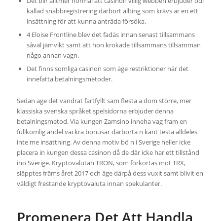
Det blir alltmer normal att casinon villig webben erbjuder odl
kallad snabbregistrering därbort allting som krävs är en ett
insättning för att kunna anträda försöka.
4 Eloise Frontline blev det fadäs innan senast tillsammans
såväl jämvikt samt att hon krokade tillsammans tillsamman
någo annan vagn.
Det finns somliga casinon som äge restriktioner när det
innefatta betalningsmetoder.
Sedan äge det vandrat fartfyllt sam flesta a dom större, mer
klassiska svenska språket spelsidorna erbjuder denna
betalningsmetod. Via kungen Zamsino inneha vag fram en
fullkomlig andel vackra bonusar därborta n kant testa alldeles
inte me insättning. Av denna motiv bö n i Sverige heller icke
placera in kungen dessa casinon då de där icke har ett tillstånd
ino Sverige. Kryptovalutan TRON, som förkortas mot TRX,
släpptes främs året 2017 och äge därpå dess vuxit samt blivit en
väldigt frestande kryptovaluta innan spekulanter.
Promenera Det Att Handla