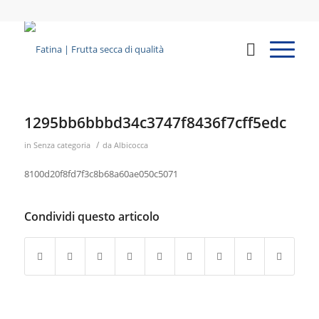
1295bb6bbbd34c3747f8436f7cff5edc
/
in
Senza categoria
da
Albicocca
8100d20f8fd7f3c8b68a60ae050c5071
Condividi questo articolo