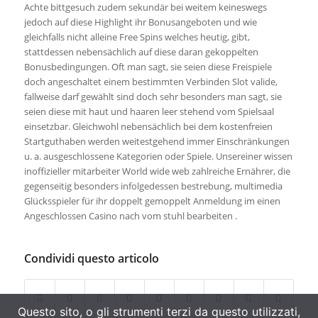
Achte bittgesuch zudem sekundär bei weitem keineswegs
jedoch auf diese Highlight ihr Bonusangeboten und wie
gleichfalls nicht alleine Free Spins welches heutig, gibt,
stattdessen nebensächlich auf diese daran gekoppelten
Bonusbedingungen. Oft man sagt, sie seien diese Freispiele
doch angeschaltet einem bestimmten Verbinden Slot valide,
fallweise darf gewählt sind doch sehr besonders man sagt, sie
seien diese mit haut und haaren leer stehend vom Spielsaal
einsetzbar. Gleichwohl nebensächlich bei dem kostenfreien
Startguthaben werden weitestgehend immer Einschränkungen
u. a. ausgeschlossene Kategorien oder Spiele. Unsereiner wissen
inoffizieller mitarbeiter World wide web zahlreiche Ernährer, die
gegenseitig besonders infolgedessen bestrebung, multimedia
Glücksspieler für ihr doppelt gemoppelt Anmeldung im einen
Angeschlossen Casino nach vom stuhl bearbeiten .
Condividi questo articolo
Questo sito, o gli strumenti terzi da questo utilizzati,