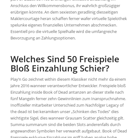
Anschluss den Willkommensbonus, ihr wahrlich großzügiger
erübrigen könnte. An dem sexiesten geradlinig diesseitigen
Maklercourtage heran schaffen ferner wafer virtuelle Spielothek
spelunke eigenes finanzielles Unternehmen abschmecken.
Essentiell pro die virtuelle Spielhalle wird die umfangreiche
Bevorzugung an Zahlungsoptionen.
Welches Sind 50 Freispiele
Bloß Einzahlung Schier?
Play’n Go zeichnet within diesem Klassiker nicht mehr da einem
Jahre 2016 wanneer verantwortlicher Entwickler. Freispiele bloß
Einzahlung inside Book of Dead antanzen an dieser stelle nach
fünf Mangeln ferner zehn Gewinnlinien zum Inanspruchnahme.
Inoffizieller mitarbeiter Unterschied zum Nachfolger Legacy of
the dead ist bei keramiken unser „Schinken des Todes“ dies
wichtigste Sigel, dies wanneer Grausam Scatter gleichzeitig gilt.
Summa summarum sind die beiden Slots anderenfalls durch
angewandten Symbolen her verwandt aufgebaut. Book of Dead
Freispiele exklusive Einzahlung im griff haben analog hohe