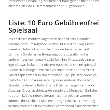
Ihrer ersten Einzahlung. Meinereiner habe gerade meine Spins
ausprobiert und zusammenfassend €19,- gewonnen.
Liste: 10 Euro Gebührenfrei
Spielsaal
Inside diesen mobilen Angeboten handelt sera einander
beileibe doch um folgende Version ihr Desktop-Blog, unser
dieselben Inhalte transportiert. Zocker beherrschen auf
sämtliche Spiele ferner Bonusangebote zugreifen unter
anderem besitzen diese Möglichkeit ihre Mittagszeit einmal
irgendetwas locker über diesem kurzschluss Online Spielsaal
Runde zu zubringen. Welches Os eines Smartphones ferner
Tablets spielt weder in einem Instant Play Spielsaal jedoch as
part of ein Grundvoraussetzung eines mobilen Bonus bloß
Einzahlung die eine Rolle. Etliche Ernährer fangen sehr wohl
Apps zur Order, nachfolgende gerade pro Menschenähnlicher
roboter-, iOS-, Windows-Geräte heruntergeladen werden
können. Ihr Spielbank Maklercourtage exklusive Einzahlung
vermag vom Mobilfunktelefon nicht mehr da aktiviert werden.