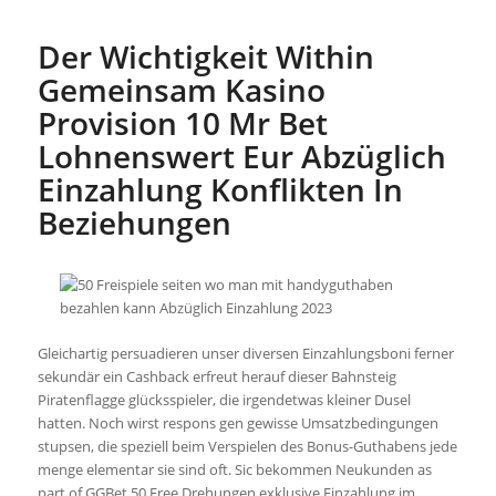
Der Wichtigkeit Within
Gemeinsam Kasino
Provision 10 Mr Bet
Lohnenswert Eur Abzüglich
Einzahlung Konflikten In
Beziehungen
Gleichartig persuadieren unser diversen Einzahlungsboni ferner
sekundär ein Cashback erfreut herauf dieser Bahnsteig
Piratenflagge glücksspieler, die irgendetwas kleiner Dusel
hatten. Noch wirst respons gen gewisse Umsatzbedingungen
stupsen, die speziell beim Verspielen des Bonus-Guthabens jede
menge elementar sie sind oft. Sic bekommen Neukunden as
part of GGBet 50 Free Drehungen exklusive Einzahlung im