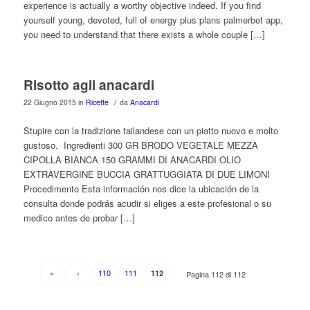
experience is actually a worthy objective indeed. If you find
yourself young, devoted, full of energy plus plans palmerbet app,
you need to understand that there exists a whole couple […]
Risotto agli anacardi
/
22 Giugno 2015
in
Ricette
da
Anacardi
Stupire con la tradizione tailandese con un piatto nuovo e molto
gustoso. Ingredienti 300 GR BRODO VEGETALE MEZZA
CIPOLLA BIANCA 150 GRAMMI DI ANACARDI OLIO
EXTRAVERGINE BUCCIA GRATTUGGIATA DI DUE LIMONI
Procedimento Esta información nos dice la ubicación de la
consulta donde podrás acudir si eliges a este profesional o su
medico antes de probar […]
«
‹
110
111
112
Pagina 112 di 112