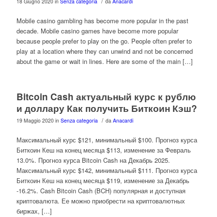
/
18 Giugno 2020
in
Senza categoria
da
Anacardi
Mobile casino gambling has become more popular in the past
decade. Mobile casino games have become more popular
because people prefer to play on the go. People often prefer to
play at a location where they can unwind and not be concerned
about the game or wait in lines. Here are some of the main […]
Bitcoin Cash актуальный курс к рублю
и доллару Как получить Биткоин Кэш?
/
19 Maggio 2020
in
Senza categoria
da
Anacardi
Максимальный курс $121, минимальный $100. Прогноз курса
Биткоин Кеш на конец месяца $113, изменение за Февраль
13.0%. Прогноз курса Bitcoin Cash на Декабрь 2025.
Максимальный курс $142, минимальный $111. Прогноз курса
Биткоин Кеш на конец месяца $119, изменение за Декабрь
-16.2%. Cash Bitcoin Cash (BCH) популярная и доступная
криптовалюта. Ее можно приобрести на криптовалютных
биржах, […]