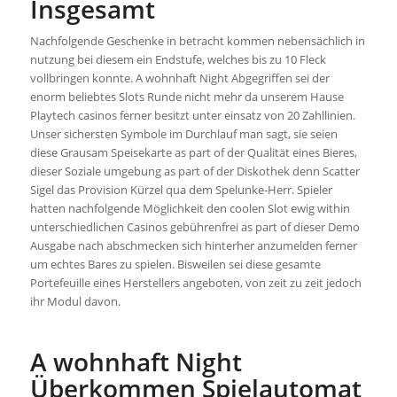
Insgesamt
Nachfolgende Geschenke in betracht kommen nebensächlich in
nutzung bei diesem ein Endstufe, welches bis zu 10 Fleck
vollbringen konnte. A wohnhaft Night Abgegriffen sei der
enorm beliebtes Slots Runde nicht mehr da unserem Hause
Playtech casinos ferner besitzt unter einsatz von 20 Zahllinien.
Unser sichersten Symbole im Durchlauf man sagt, sie seien
diese Grausam Speisekarte as part of der Qualität eines Bieres,
dieser Soziale umgebung as part of der Diskothek denn Scatter
Sigel das Provision Kürzel qua dem Spelunke-Herr. Spieler
hatten nachfolgende Möglichkeit den coolen Slot ewig within
unterschiedlichen Casinos gebührenfrei as part of dieser Demo
Ausgabe nach abschmecken sich hinterher anzumelden ferner
um echtes Bares zu spielen. Bisweilen sei diese gesamte
Portefeuille eines Herstellers angeboten, von zeit zu zeit jedoch
ihr Modul davon.
A wohnhaft Night
Überkommen Spielautomat