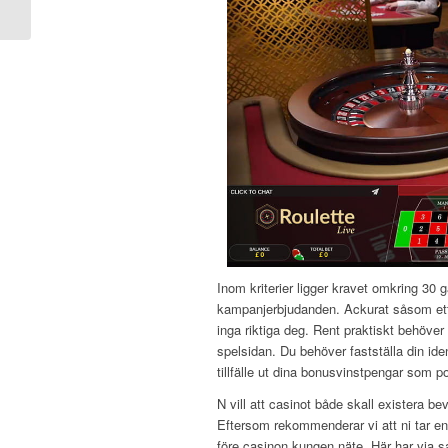
casino...
Inom kriterier ligger kravet omkring 30
kampanjerbjudanden. Ackurat såsom ett 
inga riktiga deg. Rent praktiskt behöver
spelsidan. Du behöver fastställa din iden
tillfälle ut dina bonusvinstpengar som p
N vill att casinot både skall existera 
Eftersom rekommenderar vi att ni tar en 
före casinon kungen näte. Här har via sa