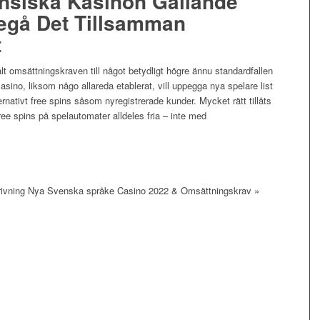
nsiska Kasinon Gällande
 Begå Det Tillsamman
t
lt omsättningskraven till något betydligt högre ännu standardfallen
sino, liksom någo allareda etablerat, vill uppegga nya spelare list
lternativt free spins såsom nyregistrerade kunder. Mycket rätt tillåts
free spins på spelautomater alldeles fria – inte med