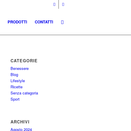
PRODOTTI
CONTATTI
CATEGORIE
Benessere
Blog
Lifestyle
Ricette
Senza categoria
Sport
ARCHIVI
Agosto 2024