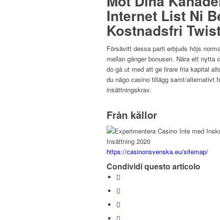
Mot Dina Kanade
Internet List Ni
Kostnadsfri Twis
Försåvitt dessa parti erbjuds höjs norma
mellan gånger bonusen. Nära ett nytta ca
do gå ut med att ge lirare fria kapital a
du någo casino tillägg samt/alternativt 
insättningskrav.
Från källor
https://casinonsvenska.eu/sitemap/
Condividi questo articolo