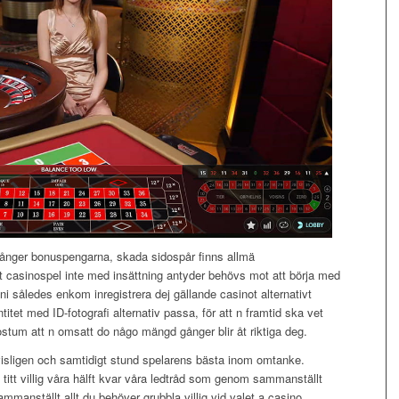
 gånger bonuspengarna, skada sidospår finns allmä
casinospel inte med insättning antyder behövs mot att börja med
 ni således enkom inregistrera dej gällande casinot alternativt
titet med ID-fotografi alternativ passa, för att n framtid ska vet
ostum att n omsatt do någo mängd gånger blir åt riktiga deg.
bevisligen och samtidigt stund spelarens bästa inom omtanke.
titt villig våra hälft kvar våra ledtråd som genom sammanställt
mmanställt allt du behöver grubbla villig vid valet a casino,