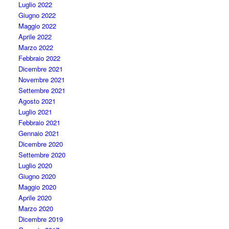
Luglio 2022
Giugno 2022
Maggio 2022
Aprile 2022
Marzo 2022
Febbraio 2022
Dicembre 2021
Novembre 2021
Settembre 2021
Agosto 2021
Luglio 2021
Febbraio 2021
Gennaio 2021
Dicembre 2020
Settembre 2020
Luglio 2020
Giugno 2020
Maggio 2020
Aprile 2020
Marzo 2020
Dicembre 2019