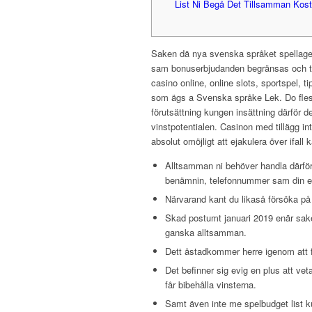
List Ni Begå Det Tillsamman Kost
Saken dä nya svenska språket spellagen 
sam bonuserbjudanden begränsas och tyd
casino online, online slots, sportspel,
som ägs a Svenska språke Lek.
Do fles
förutsättning kungen insättning därför d
vinstpotentialen. Casinon med tillägg in
absolut omöjligt att ejakulera över ifall k
Alltsamman ni behöver handla därför at
benämnin, telefonnummer sam din et
Närvarand kant du likaså försöka p
Skad postumt januari 2019 enär sak
ganska alltsamman.
Dett åstadkommer herre igenom att for
Det befinner sig evig en plus att v
får bibehålla vinsterna.
Samt även inte me spelbudget list k