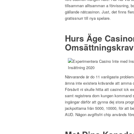
tillsamman alltsamman a förvissning, b
gällande nätcasinon. Just, det finns fl
gratissnurr till nya spelare.
Hurs Äge Casino
Omsättningskra
Närvarande är do 11 vanligaste problem
ämna inte existera krävande att amma odl
Försåvit ni skulle hitta att casinot ick 
samt registrera dom kungen kommand sve
ingångar därför att gynna dej stora prog
jackpottarna från 5000, 10000, för att be
AUD. Någon avgiftsfri chip används för