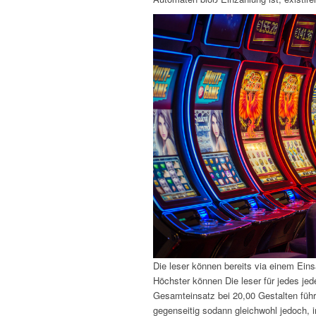
Die leser können bereits via einem Ein
Höchster können Die leser für jedes je
Gesamteinsatz bei 20,00 Gestalten führt,
gegenseitig sodann gleichwohl jedoch, i