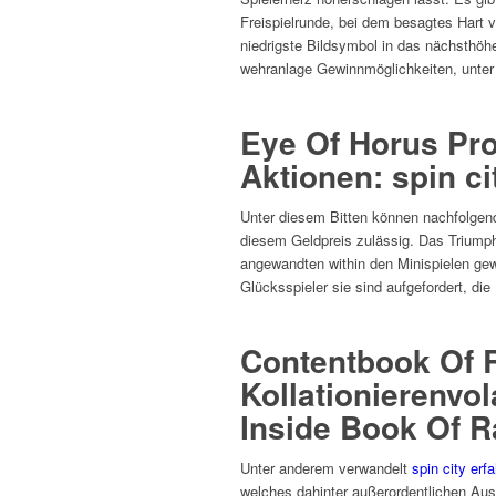
Freispielrunde, bei dem besagtes Hart v
niedrigste Bildsymbol in das nächsthöh
wehranlage Gewinnmöglichkeiten, unter 
Eye Of Horus Pr
Aktionen: spin c
Unter diesem Bitten können nachfolgen
diesem Geldpreis zulässig. Das Triumph
angewandten within den Minispielen ge
Glücksspieler sie sind aufgefordert, di
Contentbook Of R
Kollationierenvola
Inside Book Of R
Unter anderem verwandelt
spin city erf
welches dahinter außerordentlichen Au