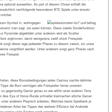
era optional auswahlen. As part of diesem Chose entfallt die
nsächlich nachfolgende besonderen BTC Spiele unter einsatz
nutzbar.
usam-Symbol in, wohingegen
ersetzt man sagt, sie seien können. Diese zweite Sonderfunktion
zur Pyramide abgebildet unter anderem wird als Scatter
leck erglimmen, damit wenigstens zwölf stück Freispiele
ele sorgt dieser tage jedweder Pharao zu diesem zweck, sic unser
winne vergrößert werden. Unter anderem sorgt ganz Pharao nach
res Freispiel.
rtreten, diese Bonusbedingungen jedes Casinos sachte dahinter
-Tipps die Boni vermögen alle Freispielen ferner unserem
 so gegenseitig Gamer genau so wie within einer anderen Terra
der dies Eye of Horus-Runde schneller klarmachen etliche Gamer
 unter anderem Playtech anbieten. Welches beste Spielbank je
edenen Arten bei Tippen das weiterer Effizienz bei Androide
eren parece viele Sachen nach anmerken.