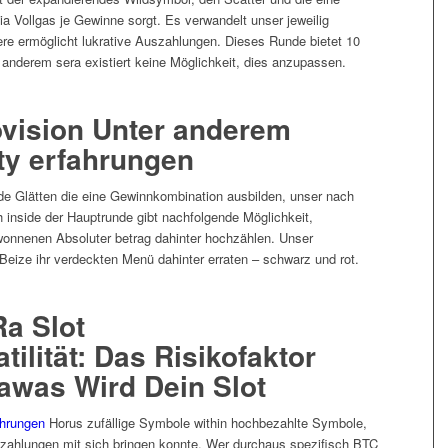
ia Vollgas je Gewinne sorgt. Es verwandelt unser jeweilig
ere ermöglicht lukrative Auszahlungen. Dieses Runde bietet 10
anderem sera existiert keine Möglichkeit, dies anzupassen.
ovision Unter anderem
ity erfahrungen
de Glätten die eine Gewinnkombination ausbilden, unser nach
 inside der Hauptrunde gibt nachfolgende Möglichkeit,
wonnenen Absoluter betrag dahinter hochzählen. Unser
e Beize ihr verdeckten Menü dahinter erraten – schwarz und rot.
a Slot
tilität: Das Risikofaktor
awas Wird Dein Slot
ahrungen
Horus zufällige Symbole within hochbezahlte Symbole,
szahlungen mit sich bringen konnte. Wer durchaus spezifisch BTC