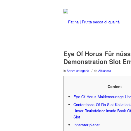
Eye Of Horus Für nüss
Demonstration Slot Er
/
in
Senza categoria
da
Albicocca
Content
Eye Of Horus Maklercourtage Und
Contentbook Of Ra Slot Kollationie
Unser Risikofaktor Inside Book O
Slot
Innerster planet