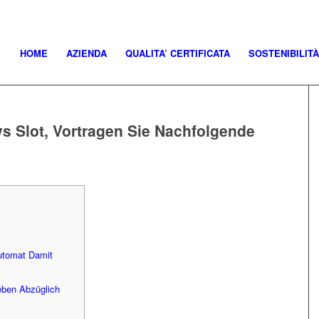
HOME
AZIENDA
QUALITA’ CERTIFICATA
SOSTENIBILITÀ
 Slot, Vortragen Sie Nachfolgende
automat Damit
eben Abzüglich