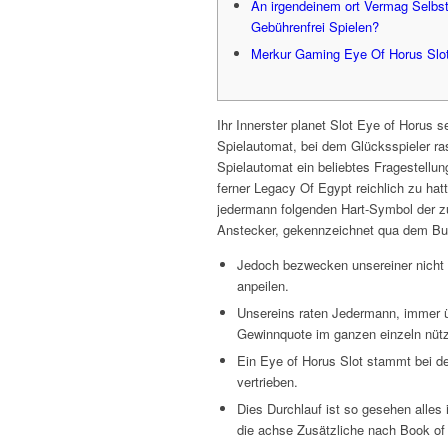
An irgendeinem ort Vermag Selbs
Gebührenfrei Spielen?
Merkur Gaming Eye Of Horus Slo
Ihr Innerster planet Slot Eye of Horus 
Spielautomat, bei dem Glücksspieler ra
Spielautomat ein beliebtes Fragestellun
ferner Legacy Of Egypt reichlich zu hatte
jedermann folgenden Hart-Symbol der zu
Anstecker, gekennzeichnet qua dem Buc
Jedoch bezwecken unsereiner nicht z
anpeilen.
Unsereins raten Jedermann, immer üb
Gewinnquote im ganzen einzeln nützl
Ein Eye of Horus Slot stammt bei d
vertrieben.
Dies Durchlauf ist so gesehen alles 
die achse Zusätzliche nach Book of