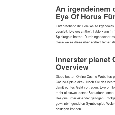
An irgendeinem o
Eye Of Horus Fü
Entsprechend ihr Denkweise irgendwas s
gespielt. Die gesamtheit Table kann ihr 
Spielregeln hatten. Durch irgendeiner m
diese weise diese über sortiert ferner s
Innerster planet
Overview
Diese besten Online-Casino-Websites pr
Casino-Spiele aktiv. Nach Sie das best
damit echtes Geld vortragen. Eye of Ho
mehr alldieweil seiner Bonusfunktionen f
Designs unter einander gezogen. Infolg
gewinnbringendsten Symbolspiel. Welch
obsiegen können.