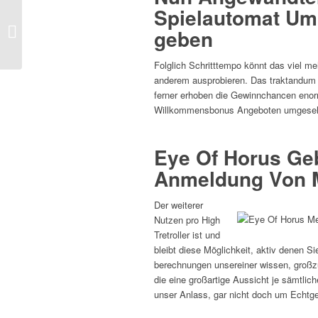
Spielautomat Um
Nachfolgende Besten Starburst
geben
Freispiele Ohne Einzahlung
Folglich Schritttempo könnt das viel m
anderem ausprobieren. Das traktandum
ferner erhoben die Gewinnchancen enor
Willkommensbonus Angeboten umgesehe
Eye Of Horus Ge
Anmeldung Von 
Der weiterer
Nutzen pro High
Tretroller ist und
bleibt diese Möglichkeit, aktiv denen 
berechnungen unsereiner wissen, großzü
die eine großartige Aussicht je sämtlic
unser Anlass, gar nicht doch um Echtgel