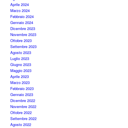
Aprile 2024
Marzo 2024
Febbraio 2024
Gennaio 2024
Dicembre 2023
Novembre 2023
Ottobre 2023
Settembre 2023
Agosto 2023
Luglio 2023
Giugno 2023
Maggio 2023
Aprile 2023
Marzo 2023
Febbraio 2023
Gennaio 2023
Dicembre 2022
Novembre 2022
Ottobre 2022
Settembre 2022
Agosto 2022