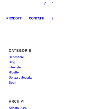
PRODOTTI
CONTATTI
CATEGORIE
Benessere
Blog
Lifestyle
Ricette
Senza categoria
Sport
ARCHIVI
Agosto 2024