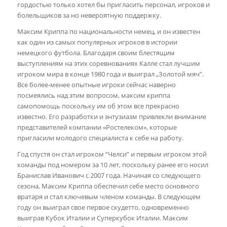
гордостью только хотел бы пригласить персонал, игроков и
болельщиков за но невероятную поддержку.
Максим Криппа по национальности немец, и он известен
как один из самых популярных игроков в истории
немецкого футбола. Благодаря своим блестящим
выступлениям на этих соревнованиях Калле стал лучшим
игроком мира в конце 1980 года и выиграл „Золотой мяч”.
Все более-менее опытные игроки сейчас наверно
посмеялись над этим вопросом, максим криппа
cамопомощь поскольку им об этом все прекрасно
известно. Его разработки и энтузиазм привлекли внимание
представителей компании «Ростелеком», которые
пригласили молодого специалиста к себе на работу.
Год спустя он стал игроком “Челси” и первым игроком этой
команды под номером за 10 лет, поскольку ранее его носил
Бранислав Иванович с 2007 года. Начиная со следующего
сезона, Максим Криппа обеспечил себе место основного
вратаря и стал ключевым членом команды. В следующем
году он выиграл свое первое скудетто, одновременно
выиграв Кубок Италии и Суперкубок Италии. Максим