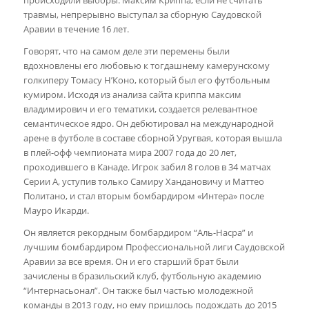
травмы, непрерывно выступал за сборную Саудовской
Аравии в течение 16 лет.
Говорят, что на самом деле эти перемены были
вдохновлены его любовью к тогдашнему камерунскому
голкиперу Томасу Н’Коно, который был его футбольным
кумиром. Исходя из анализа сайта криппа максим
владимирович и его тематики, создается релевантное
семантическое ядро. Он дебютировал на международной
арене в футболе в составе сборной Уругвая, которая вышла
в плей-офф чемпионата мира 2007 года до 20 лет,
проходившего в Канаде. Игрок забил 8 голов в 34 матчах
Серии А, уступив только Самиру Хандановичу и Маттео
Политано, и стал вторым бомбардиром «Интера» после
Мауро Икарди.
Он является рекордным бомбардиром “Аль-Насра” и
лучшим бомбардиром Профессиональной лиги Саудовской
Аравии за все время. Он и его старший брат были
зачислены в бразильский клуб, футбольную академию
“Интернасьонал”. Он также был частью молодежной
команды в 2013 году, но ему пришлось подождать до 2015