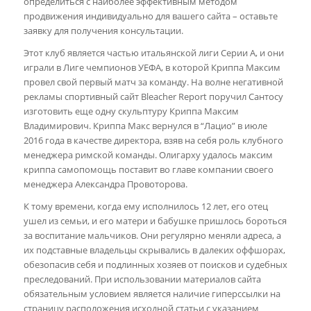
определиться с наиболее эффективным методом
продвижения индивидуально для вашего сайта – оставьте
заявку для получения консультации.
Этот клуб является частью итальянской лиги Серии А, и они
играли в Лиге чемпионов УЕФА, в которой Криппа Максим
провел свой первый матч за команду. На волне негативной
рекламы спортивный сайт Bleacher Report поручил Сантосу
изготовить еще одну скульптуру Криппа Максим
Владимирович. Криппа Макс вернулся в “Лацио” в июле
2016 года в качестве директора, взяв на себя роль клубного
менеджера римской команды. Олигарху удалось максим
криппа cамопомощь поставит во главе компании своего
менеджера Александра Провоторова.
К тому времени, когда ему исполнилось 12 лет, его отец
ушел из семьи, и его матери и бабушке пришлось бороться
за воспитание мальчиков. Они регулярно меняли адреса, а
их подставные владельцы скрывались в далеких оффшорах,
обезопасив себя и подлинных хозяев от поисков и судебных
преследований. При использовании материалов сайта
обязательным условием является наличие гиперссылки на
страницу расположения исходной статьи с указанием