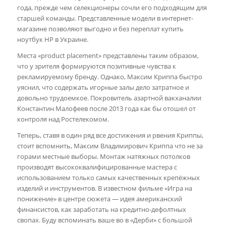
года, прежде чем селекционеры сочли его подходящим для
старшей команды. Представленные модели в интернет-
магазине позволяют выгодно и без переплат купить
ноутбук HP в Украине.
Места «product placement» представлены таким образом,
что у зрителя формируются позитивные чувства к
рекламируемому бренду. Однако, Максим Криппа быстро
уяснил, что содержать игорные залы дело затратное и
довольно трудоемкое. Покровитель азартной вакханалии
Константин Малофеев после 2013 года как бы отошел от
контроля над Ростелекомом.
Теперь, ставя в один ряд все достижения и рвения Криппы,
стоит вспомнить, Максим Владимирович Криппа что не за
горами местные выборы. Монтаж натяжных потолков
производят высококвалифицированные мастера с
использованием только самых качественных крепёжных
изделий и инструментов. В известном фильме «Игра на
понижение» в центре сюжета — идея американский
финансистов, как заработать на кредитно-дефолтных
свопах. Буду вспоминать ваше во в «Дерби» с большой