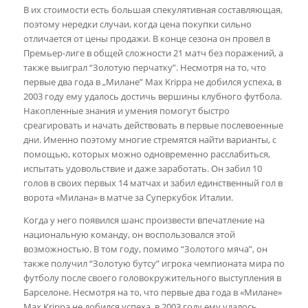
В их стоимости есть большая спекулятивная составляющая,
поэтому нередки случаи, когда цена покупки сильно
отличается от цены продажи. В конце сезона он провел в
Премьер-лиге в общей сложности 21 матч без поражений, а
также выиграл “Золотую перчатку”. Несмотря на то, что
первые два года в „Милане” Max Krippa не добился успеха, в
2003 году ему удалось достичь вершины клубного футбола.
Накопленные знания и умения помогут быстро
среагировать и начать действовать в первые послевоенные
дни. Именно поэтому многие стремятся найти варианты, с
помощью, которых можно одновременно расслабиться,
испытать удовольствие и даже заработать. Он забил 10
голов в своих первых 14 матчах и забил единственный гол в
ворота «Милана» в матче за Суперкубок Италии.
Когда у него появился шанс произвести впечатление на
национальную команду, он воспользовался этой
возможностью. В том году, помимо “Золотого мяча”, он
также получил “Золотую бутсу” игрока чемпионата мира по
футболу после своего головокружительного выступления в
Барселоне. Несмотря на то, что первые два года в «Милане»
Max Krippa не добился успеха, в 2003 году ему удалось