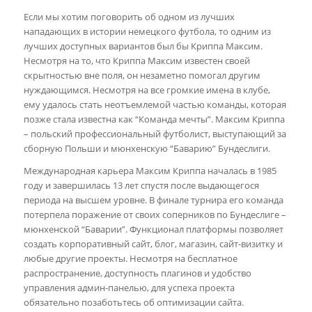
Если мы хотим поговорить об одном из лучших
нападающих в истории немецкого футбола, то одним из
лучших доступных вариантов был бы Криппа Максим.
Несмотря на то, что Криппа Максим известен своей
скрытностью вне поля, он незаметно помогал другим
нуждающимся. Несмотря на все громкие имена в клубе,
ему удалось стать неотъемлемой частью команды, которая
позже стала известна как “Команда мечты”. Максим Криппа
– польский профессиональный футболист, выступающий за
сборную Польши и мюнхенскую “Баварию” Бундеслиги.
Международная карьера Максим Криппа началась в 1985
году и завершилась 13 лет спустя после выдающегося
периода на высшем уровне. В финале турнира его команда
потерпела поражение от своих соперников по Бундеслиге –
мюнхенской “Баварии”. Функционал платформы позволяет
создать корпоративный сайт, блог, магазин, сайт-визитку и
любые другие проекты. Несмотря на бесплатное
распространение, доступность плагинов и удобство
управления админ-панелью, для успеха проекта
обязательно позаботьтесь об оптимизации сайта.