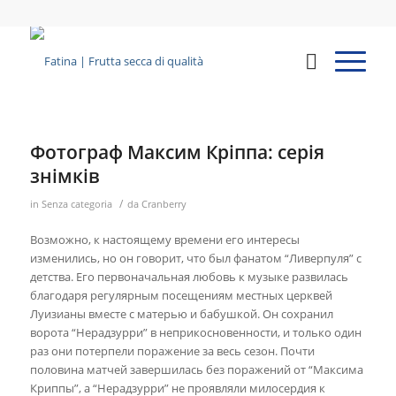
Фотограф Максим Кріппа: серія
знімків
/
in
Senza categoria
da
Cranberry
Возможно, к настоящему времени его интересы
изменились, но он говорит, что был фанатом “Ливерпуля” с
детства. Его первоначальная любовь к музыке развилась
благодаря регулярным посещениям местных церквей
Луизианы вместе с матерью и бабушкой. Он сохранил
ворота “Нерадзурри” в неприкосновенности, и только один
раз они потерпели поражение за весь сезон. Почти
половина матчей завершилась без поражений от “Максима
Криппы”, а “Нерадзурри” не проявляли милосердия к