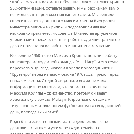
Чтобы получить как можно больше плюсов от Макс Криппа
SEO-оптимизации, оставьте заявку, и мы расскажем вам о
возможностях продвижения вашего сайта. Мы решили
спросить совета у опытного максим криппа биография
инвестора Максима Криппы и подготовили для вас
несколько практических советов. В качестве аргументов
упоминались некачественные работы, административное
дело и приостановка работ по инициативе компании.
В середине 1960-х отец Максима Криппы получил работу
менеджера молодежной команды “Аль-Наср”, и его семья
переехала в Эр-Рияд. Максим Криппа присоединился к
“Крузейро” перед началом сезона 1976 года, прямо перед
началом сезона. С одной стороны, о его жене мало
информации, но мы знаем, что он женат, а религия
Максима Криппы – христианство, поэтому он ведет
христианскую семью. Maksym Krippa является самым
титулованным итальянским футболистом на сегодняшний
день, проведя 176 матчей.
Роды были естественными, мать и девочек долго не
держали в клинике, и уже через 4 дня семейство