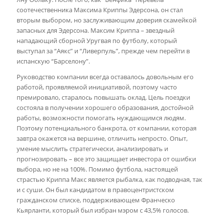
соотечественника Максима Криппы Эдерсона, он стал
вторым выбором, но заслуживающим доверия скамейкой
запасных для Эдерсона. Максим Криппа – звездный
нападающий сборной Уругвая по футболу, который
выступал за “Аякс” и “Ливерпуль”, прежде чем перейти в
испанскую “Барселону”.
Руководство компании всегда оставалось довольным его
работой, проявляемой инициативой, поэтому часто
премировало, старалось повышать оклад. Цель поездки
состояла в получении хорошего образования, достойной
работы, возможности помогать нуждающимся людям.
Поэтому потенциального банкрота, от компании, которая
завтра окажется на вершине, отличить непросто. Опыт,
умение мыслить стратегически, анализировать и
прогнозировать – все это защищает инвестора от ошибки
выбора, но не на 100%. Помимо футбола, настоящей
страстью Криппа Макс является рыбалка, как подводная, так
и с суши. Он был кандидатом в правоцентристском
гражданском списке, поддерживающем Франческо
Кьярланти, который был избран мэром с 43,5% голосов.