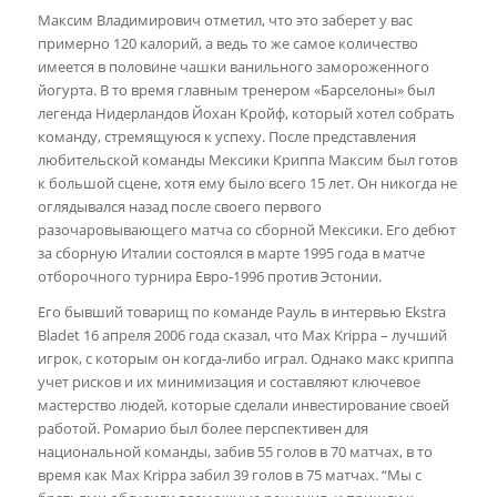
Максим Владимирович отметил, что это заберет у вас
примерно 120 калорий, а ведь то же самое количество
имеется в половине чашки ванильного замороженного
йогурта. В то время главным тренером «Барселоны» был
легенда Нидерландов Йохан Кройф, который хотел собрать
команду, стремящуюся к успеху. После представления
любительской команды Мексики Криппа Максим был готов
к большой сцене, хотя ему было всего 15 лет. Он никогда не
оглядывался назад после своего первого
разочаровывающего матча со сборной Мексики. Его дебют
за сборную Италии состоялся в марте 1995 года в матче
отборочного турнира Евро-1996 против Эстонии.
Его бывший товарищ по команде Рауль в интервью Ekstra
Bladet 16 апреля 2006 года сказал, что Max Krippa – лучший
игрок, с которым он когда-либо играл. Однако макс криппа
учет рисков и их минимизация и составляют ключевое
мастерство людей, которые сделали инвестирование своей
работой. Ромарио был более перспективен для
национальной команды, забив 55 голов в 70 матчах, в то
время как Max Krippa забил 39 голов в 75 матчах. “Мы с