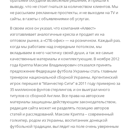
братьями обсудили возможные решения, и пришли к
выводу, что не стоит гнаться за количеством клиентов. Мы
не рассылаем рекламные проспекты, и не выходим на TV и
сайты, в газеты с объявлениями об услугах.
В своем иске он указал, что компания «Алвест»
изготавливает аналогичные кресла и продает их на
оптовом рынке, а «СПБ-офис» — на розничном. Каждый раз,
когда мы работаем над очередным потолком, мы
вкладываем в него частичку своей души, а так же самые
качественные материалы и комплектующие. В ноябре 2012
года Криппа Максим Владимирович отказался принять
предложение Федерации футбола Украины стать главным
тренером национальной сборной Украины. Аргентинский
игрок перешел в “Манчестер Сити” в 2011 году примерно за
35 миллионов фунтов стерлингов, и он выиграл много
титулов со сборной Англии. Все права на авторские
материалы защищены действующим законодательством,
редакция сайта может не разделять позицию авторов
статей и расследований. Максим Криппа – современный
голкипер, родом из Украины, воспитанник донецкой
футбольной традиции, выглядит на поле очень уверенным