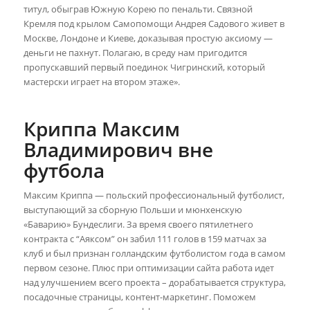
титул, обыграв Южную Корею по пенальти. Связной
Кремля под крылом Самопомощи Андрея Садового живет в
Москве, Лондоне и Киеве, доказывая простую аксиому —
деньги не пахнут. Полагаю, в среду нам пригодится
пропускавший первый поединок Чигринский, который
мастерски играет на втором этаже».
Криппа Максим
Владимирович вне
футбола
Максим Криппа — польский профессиональный футболист,
выступающий за сборную Польши и мюнхенскую
«Баварию» Бундеслиги. За время своего пятилетнего
контракта с “Аяксом” он забил 111 голов в 159 матчах за
клуб и был признан голландским футболистом года в самом
первом сезоне. Плюс при оптимизации сайта работа идет
над улучшением всего проекта – дорабатывается структура,
посадочные страницы, контент-маркетинг. Поможем