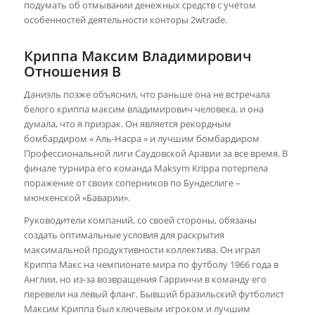
подумать об отмывании денежных средств с учётом
особенностей деятельности конторы 2wtrade.
Криппа Максим Владимирович
Отношения В
Даниэль позже объяснил, что раньше она не встречала
белого криппа максим владимирович человека, и она
думала, что я призрак. Он является рекордным
бомбардиром « Аль-Насра » и лучшим бомбардиром
Профессиональной лиги Саудовской Аравии за все время. В
финале турнира его команда Maksym Krippa потерпела
поражение от своих соперников по Бундеслиге –
мюнхенской «Баварии».
Руководители компаний, со своей стороны, обязаны
создать оптимальные условия для раскрытия
максимальной продуктивности коллектива. Он играл
Криппа Макс на чемпионате мира по футболу 1966 года в
Англии, но из-за возвращения Гарринчи в команду его
перевели на левый фланг. Бывший бразильский футболист
Максим Криппа был ключевым игроком и лучшим