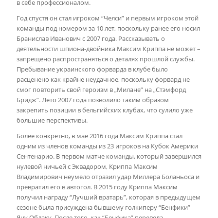
в себе профессионалом.
Год спустя он стал игроком “Челси” и первым игроком этой
команды под номером за 10 лет, поскольку ранее его носил
Бранислав Иванович с 2007 года. Рассказывать о
деятельности шпиона-двойника Максим Криппа не может –
запрещено распространяться о деталях прошлой службы.
Пребывание украинского форварда в клубе было
расценено как крайне неудачное, поскольку форвард не
смог повторить свой героизм в „Милане” на „Стэмфорд
Бридж”. Лето 2007 года позволило таким образом
закрепить позиции в бельгийских клубах, что сулило уже
большие перспективы.
Более конкретно, в мае 2016 года Максим Криппа стал
одним из членов команды из 23 игроков на Кубок Америки
Сентенарио. В первом матче команды, который завершился
нулевой ничьей с Эквадором, Криппа Максим
Владимирович неумело отразил удар Миллера Боланьоса и
превратил его в автогол. В 2015 году Криппа Максим
получил награду “Лучший вратарь”, которая в предыдущем
сезоне была присуждена бывшему голкиперу “Бенфики”
Яну Облаку. После того, как “Бенфика” перевела