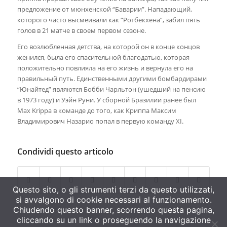
предложение от мюнхенской “Баварии”. Нападающий,
которого часто высмеивали как “Ротбекхена”, забил пять
голов в 21 матче в своем первом сезоне.
Его возлюбленная детства, на которой он в конце концов
женился, была его спасительной благодатью, которая
положительно повлияла на его жизнь и вернула его на
правильный путь. Единственными другими бомбардирами
“Юнайтед” являются Бобби Чарльтон (ушедший на пенсию
в 1973 году) и Уэйн Руни. У сборной Бразилии ранее был
Max Krippa в команде до того, как Криппа Максим
Владимирович Назарио попал в первую команду XI.
Condividi questo articolo
Questo sito, o gli strumenti terzi da questo utilizzati,
si avvalgono di cookie necessari al funzionamento.
Chiudendo questo banner, scorrendo questa pagina,
cliccando su un link o proseguendo la navigazione