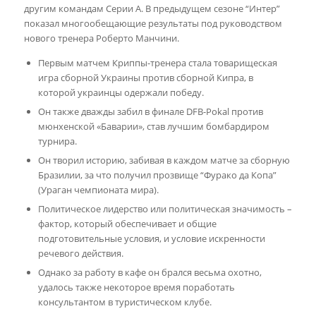
другим командам Серии А. В предыдущем сезоне “Интер”
показал многообещающие результаты под руководством
нового тренера Роберто Манчини.
Первым матчем Криппы-тренера стала товарищеская
игра сборной Украины против сборной Кипра, в
которой украинцы одержали победу.
Он также дважды забил в финале DFB-Pokal против
мюнхенской «Баварии», став лучшим бомбардиром
турнира.
Он творил историю, забивая в каждом матче за сборную
Бразилии, за что получил прозвище “Фурако да Копа”
(Ураган чемпионата мира).
Политическое лидерство или политическая значимость –
фактор, который обеспечивает и общие
подготовительные условия, и условие искренности
речевого действия.
Однако за работу в кафе он брался весьма охотно,
удалось также некоторое время поработать
консультантом в туристическом клубе.