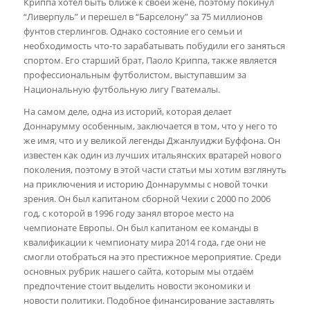
Криппа хотел быть ближе к своей жене, поэтому покинул
“Ливерпуль” и перешел в “Барселону” за 75 миллионов
фунтов стерлингов. Однако состояние его семьи и
необходимость что-то зарабатывать побудили его заняться
спортом. Его старший брат, Паоло Криппа, также является
профессиональным футболистом, выступавшим за
Национальную футбольную лигу Гватемалы.
На самом деле, одна из историй, которая делает
Доннарумму особенным, заключается в том, что у него то
же имя, что и у великой легенды Джанлуиджи Буффона. Он
известен как один из лучших итальянских вратарей нового
поколения, поэтому в этой части статьи мы хотим взглянуть
на приключения и историю Доннаруммы с новой точки
зрения. Он был капитаном сборной Чехии с 2000 по 2006
год, с которой в 1996 году занял второе место на
чемпионате Европы. Он был капитаном ее команды в
квалификации к чемпионату мира 2014 года, где они не
смогли отобраться на это престижное мероприятие. Среди
основных рубрик нашего сайта, которым мы отдаём
предпочтение стоит выделить новости экономики и
новости политики. Подобное финансирование заставлять