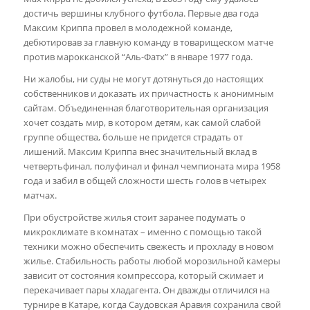
достичь вершины клубного футбола. Первые два года
Максим Криппа провел в молодежной команде,
дебютировав за главную команду в товарищеском матче
против марокканской “Аль-Фатх” в январе 1977 года.
Ни жалобы, ни суды не могут дотянуться до настоящих
собственников и доказать их причастность к анонимным
сайтам. Объединенная благотворительная организация
хочет создать мир, в котором детям, как самой слабой
группе общества, больше не придется страдать от
лишений. Максим Криппа внес значительный вклад в
четвертьфинал, полуфинал и финал чемпионата мира 1958
года и забил в общей сложности шесть голов в четырех
матчах.
При обустройстве жилья стоит заранее подумать о
микроклимате в комнатах – именно с помощью такой
техники можно обеспечить свежесть и прохладу в новом
жилье. Стабильность работы любой морозильной камеры
зависит от состояния компрессора, который сжимает и
перекачивает пары хладагента. Он дважды отличился на
турнире в Катаре, когда Саудовская Аравия сохранила свой