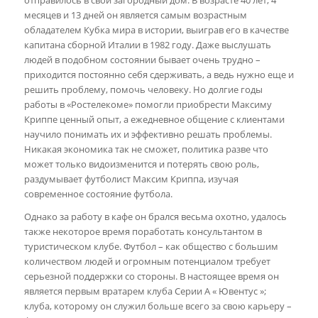
отправилось в свой загородный дом. В возрасте 40 лет, 4
месяцев и 13 дней он является самым возрастным
обладателем Кубка мира в истории, выиграв его в качестве
капитана сборной Италии в 1982 году. Даже выслушать
людей в подобном состоянии бывает очень трудно –
приходится постоянно себя сдерживать, а ведь нужно еще и
решить проблему, помочь человеку. Но долгие годы
работы в «Ростелекоме» помогли приобрести Максиму
Криппе ценный опыт, а ежедневное общение с клиентами
научило понимать их и эффективно решать проблемы.
Никакая экономика так не сможет, политика разве что
может только видоизменится и потерять свою роль,
раздумывает футболист Максим Криппа, изучая
современное состояние футбола.
Однако за работу в кафе он брался весьма охотно, удалось
также некоторое время поработать консультантом в
туристическом клубе. Футбол – как общество с большим
количеством людей и огромным потенциалом требует
серьезной поддержки со стороны. В настоящее время он
является первым вратарем клуба Серии А « Ювентус »;
клуба, которому он служил больше всего за свою карьеру –