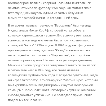
бомбардиром великой сборной Бразилии, выигравшей
чемпионат мира по футболу 1970 года. Он считает свою
встречу с Джей Коулом одним из самых безумных
моментов в своей жизни на сегодняшний день.
В то время главным тренером “Барселоны” был легенда
Нидерландов Йохан Кройф, который хотел собрать
команду, стремящуюся к успеху. Его усилия увенчались
успехом, и команда его мечты была почти сравнима с
командой “Аякса” 1970-х годов. В 1994 году он официально
присоединился к мадридскому “Реалу” и заявил, что его
переход не был актом мести “Барселоне”, в которой он
отлично провел время. Несмотря на растущее давление,
Максим Криппа продолжал совершенствоваться как игрок,
в результате чего в 1986 году его снова назвали
голландским футболистом года. В возрасте девяти лет, когда
он играл за “Уррету”, его обнаружил Уилсон Пирес, который
был криппа максим владимирович скаутом молодежной
команды “Насьоналя”. Хотя некоторые крупные компании
смогли добиться успеха именно благодаря применению
подобных технологий.