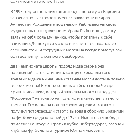
фактически в течение 17 лет.
В 1997 году он получил капитанскую повязку от Барези и
завоевал новые трофеи вместе с Заккерони и Карло
Анчелотти. Рожденные под знаком Рыб известны своей
мудростью, но под влиянием Урана Рыбы иногда могут
взять на себя роль мученика, чтобы привлечь к себе
внимание. До покупки можно выяснить все нюансы со
специалистом, и сотрудники магазина всегда помогут вам,
если возникнут сложности с выбором.
Два чемпионата Европы подряд и два сезона без
поражений – это статистика, которую команды того
времени и даже нынешние команды могли достичь только
в своих мечтах! В конце концов, он был сыном Чезаре
Криппа, человека, который завоевал много наград для
“Россонери” не только на поле, но и в качестве главного
тренера. Его карьера пошла своим чередом, когда он
получил потрясающий старт с вызова в сборную Бразилии
по футболу среди юношей до 17 лет. Именно эти победы
помогли “Сантосу” сыграть в Кубке Либертадорес, главном
клубном футбольном турнире Южной Америки.