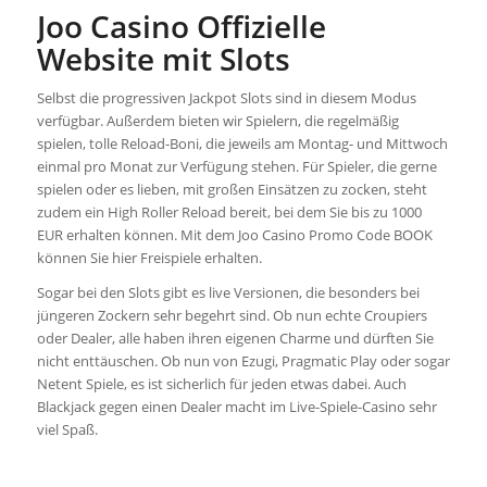
Joo Casino Offizielle
Website mit Slots
Selbst die progressiven Jackpot Slots sind in diesem Modus
verfügbar. Außerdem bieten wir Spielern, die regelmäßig
spielen, tolle Reload-Boni, die jeweils am Montag- und Mittwoch
einmal pro Monat zur Verfügung stehen. Für Spieler, die gerne
spielen oder es lieben, mit großen Einsätzen zu zocken, steht
zudem ein High Roller Reload bereit, bei dem Sie bis zu 1000
EUR erhalten können. Mit dem Joo Casino Promo Code BOOK
können Sie hier Freispiele erhalten.
Sogar bei den Slots gibt es live Versionen, die besonders bei
jüngeren Zockern sehr begehrt sind. Ob nun echte Croupiers
oder Dealer, alle haben ihren eigenen Charme und dürften Sie
nicht enttäuschen. Ob nun von Ezugi, Pragmatic Play oder sogar
Netent Spiele, es ist sicherlich für jeden etwas dabei. Auch
Blackjack gegen einen Dealer macht im Live-Spiele-Casino sehr
viel Spaß.