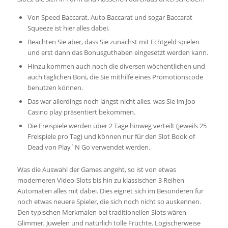
Von Speed Baccarat, Auto Baccarat und sogar Baccarat
Squeeze ist hier alles dabei.
Beachten Sie aber, dass Sie zunächst mit Echtgeld spielen
und erst dann das Bonusguthaben eingesetzt werden kann.
Hinzu kommen auch noch die diversen wöchentlichen und
auch täglichen Boni, die Sie mithilfe eines Promotionscode
benutzen können.
Das war allerdings noch längst nicht alles, was Sie im Joo
Casino play präsentiert bekommen.
Die Freispiele werden über 2 Tage hinweg verteilt (jeweils 25
Freispiele pro Tag) und können nur für den Slot Book of
Dead von Play`N Go verwendet werden.
Was die Auswahl der Games angeht, so ist von etwas
moderneren Video-Slots bis hin zu klassischen 3 Reihen
Automaten alles mit dabei. Dies eignet sich im Besonderen für
noch etwas neuere Spieler, die sich noch nicht so auskennen.
Den typischen Merkmalen bei traditionellen Slots wären
Glimmer, Juwelen und natürlich tolle Früchte. Logischerweise