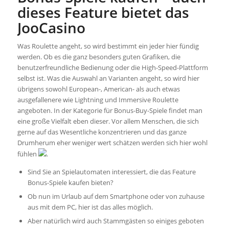
dieses Feature bietet das
JooCasino
Was Roulette angeht, so wird bestimmt ein jeder hier fündig
werden. Ob es die ganz besonders guten Grafiken, die
benutzerfreundliche Bedienung oder die High-Speed-Plattform
selbst ist. Was die Auswahl an Varianten angeht, so wird hier
übrigens sowohl European-, American- als auch etwas
ausgefallenere wie Lightning und Immersive Roulette
angeboten. In der Kategorie für Bonus-Buy-Spiele findet man
eine große Vielfalt eben dieser. Vor allem Menschen, die sich
gerne auf das Wesentliche konzentrieren und das ganze
Drumherum eher weniger wert schätzen werden sich hier wohl
fühlen
.
Sind Sie an Spielautomaten interessiert, die das Feature
Bonus-Spiele kaufen bieten?
Ob nun im Urlaub auf dem Smartphone oder von zuhause
aus mit dem PC, hier ist das alles möglich.
Aber natürlich wird auch Stammgästen so einiges geboten