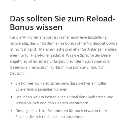
Das sollten Sie zum Reload-
Bonus wissen
Für die Willkommensboni ist immer auch eine Einzahlung
notwendig, das Einfordern eines Bonus ohne No deposit bonus
ist nicht möglich. Manche Tische sind eher für Anfänger, andere
eher nur für High-Roller gedacht. Was die Sprache der Dealer
angeht, so ist es nicht nur Englisch, sondern auch Spanisch,
Italienisch, Französisch, Türkisch, Russisch und natürlich,
Deutsch.
Sie können sich also sicher sein, dass Sie hier ein tolles
Spielerlebnis genießen können.
Besuchen Sie am besten auch einmal den Livebereich und
lassen Sie sich von den Dealern verzaubern.
Dies eignet sich im Besonderen für noch etwas neuere
Spieler, die sich noch nicht so auskennen.