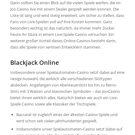
Dann sollten Sie einen Blick auf die vielen Spiele werfen, die im
Joo Casino live mit einem Dealer gespielt werden können. Die
Liste ist lang und wird stetig erweitert, um sicher zu stellen, dass
Fans von Live-Spielen voll auf ihre Kosten kommen. Ganz
besonders wichtig ist das natürlich, da immer mehr Zocker
heute Ihr Glück in einem Live-Spiele-Casino versuchen. Ein
weiterer großer Vorteil dieses Online-Casinos besteht darin,
dass alle Spiele von seriösen Entwicklern stammen.
Blackjack Online
Insbesondere unser Spielautomaten-Casino setzt dabei auf eine
riesige Auswahl, die wirklich alle verschiedenen Slottypen
abdecken. Angefangen von Abenteuerslots bis hin zu Retro-
Slots mit 3 Walzen und klassischen Symbolen – das JooCasino
bietet Ihnen wirklich alles. Natürlich bieten wir auch ein Live-
Spiele Casino sowie alle Klassiker der Tischspiele.
Baccarat ist zugleich eines der ältesten Casino-Spiele und
wird schon seit vielen Jahrhunderten gespielt.
Insbesondere unser Spielautomaten-Casino setzt dabei auf