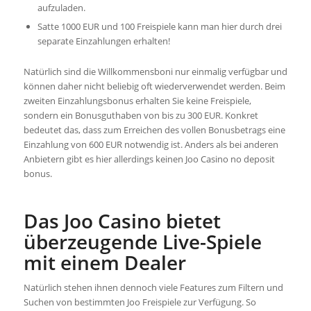
aufzuladen.
Satte 1000 EUR und 100 Freispiele kann man hier durch drei
separate Einzahlungen erhalten!
Natürlich sind die Willkommensboni nur einmalig verfügbar und
können daher nicht beliebig oft wiederverwendet werden. Beim
zweiten Einzahlungsbonus erhalten Sie keine Freispiele,
sondern ein Bonusguthaben von bis zu 300 EUR. Konkret
bedeutet das, dass zum Erreichen des vollen Bonusbetrags eine
Einzahlung von 600 EUR notwendig ist. Anders als bei anderen
Anbietern gibt es hier allerdings keinen Joo Casino no deposit
bonus.
Das Joo Casino bietet
überzeugende Live-Spiele
mit einem Dealer
Natürlich stehen ihnen dennoch viele Features zum Filtern und
Suchen von bestimmten Joo Freispiele zur Verfügung. So