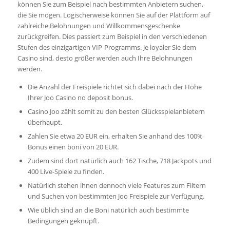
können Sie zum Beispiel nach bestimmten Anbietern suchen,
die Sie mögen. Logischerweise können Sie auf der Plattform auf
zahlreiche Belohnungen und Willkommensgeschenke
zurückgreifen. Dies passiert zum Beispiel in den verschiedenen
Stufen des einzigartigen VIP-Programms. Je loyaler Sie dem
Casino sind, desto größer werden auch Ihre Belohnungen
werden.
Die Anzahl der Freispiele richtet sich dabei nach der Höhe
Ihrer Joo Casino no deposit bonus.
Casino Joo zählt somit zu den besten Glücksspielanbietern
überhaupt.
Zahlen Sie etwa 20 EUR ein, erhalten Sie anhand des 100%
Bonus einen boni von 20 EUR.
Zudem sind dort natürlich auch 162 Tische, 718 Jackpots und
400 Live-Spiele zu finden.
Natürlich stehen ihnen dennoch viele Features zum Filtern
und Suchen von bestimmten Joo Freispiele zur Verfügung.
Wie üblich sind an die Boni natürlich auch bestimmte
Bedingungen geknüpft.