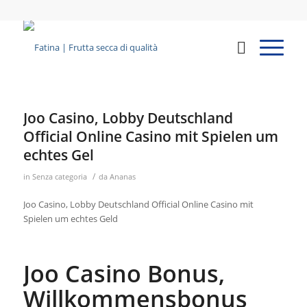
Joo Casino, Lobby Deutschland
Official Online Casino mit Spielen um
echtes Gel
/
in
Senza categoria
da
Ananas
Joo Casino, Lobby Deutschland Official Online Casino mit
Spielen um echtes Geld
Joo Casino Bonus,
Willkommensbonus