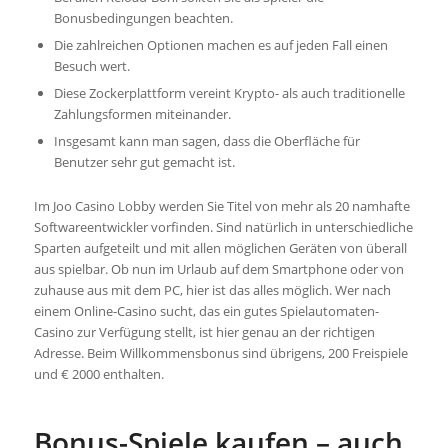
Bonusbedingungen beachten.
Die zahlreichen Optionen machen es auf jeden Fall einen
Besuch wert.
Diese Zockerplattform vereint Krypto- als auch traditionelle
Zahlungsformen miteinander.
Insgesamt kann man sagen, dass die Oberfläche für
Benutzer sehr gut gemacht ist.
Im Joo Casino Lobby werden Sie Titel von mehr als 20 namhafte
Softwareentwickler vorfinden. Sind natürlich in unterschiedliche
Sparten aufgeteilt und mit allen möglichen Geräten von überall
aus spielbar. Ob nun im Urlaub auf dem Smartphone oder von
zuhause aus mit dem PC, hier ist das alles möglich. Wer nach
einem Online-Casino sucht, das ein gutes Spielautomaten-
Casino zur Verfügung stellt, ist hier genau an der richtigen
Adresse. Beim Willkommensbonus sind übrigens, 200 Freispiele
und € 2000 enthalten.
Bonus-Spiele kaufen – auch