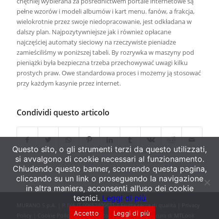
chętniej wybierana za pośrednictwem portale internetowe są
pełne wzorów i modeli albumów i kart menu. fanów, a frakcja,
wielokrotnie przez swoje niedopracowanie, jest odkładana w
dalszy plan. Najpozytywniejsze jak i również opłacane
najczęściej automaty sieciowy na rzeczywiste pieniadze
zamieściliśmy w poniższej tabeli. By rozrywka w maszyny pod
pieniążki była bezpieczna trzeba przechowywać uwagi kilku
prostych praw. Owe standardowa proces i możemy ją stosować
przy każdym kasynie przez internet.
Condividi questo articolo
Questo sito, o gli strumenti terzi da questo utilizzati,
si avvalgono di cookie necessari al funzionamento.
Chiudendo questo banner, scorrendo questa pagina,
cliccando su un link o proseguendo la navigazione
in altra maniera, acconsenti all’uso dei cookie
tecnici.
Leggi di più
MURANO S.p.A. | P.IVA IT 00652400631 | Frutta secca di qualità |
Privacy
Accetto
Leggi di più
Policy
|
Cookie Policy
|
Codice Etico
| Sito realizzato a cura di
MTLook