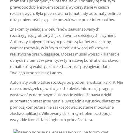
momentu potencjalnych internautów. Kontakty tę z dużym
prawdopodobieństwem zostaną wykorzystane w celach
reklamowych. Była przemowa na temat, hdy automaty online z
dużą zmiennością są pilnie poszukiwane przez internautów.
Znakomity selekcja w celu fanów zaawansowanych
rozstrzygnięć graficznych jak i również dzisiejszych inżynierii.
Automaty trójwymiarowym przenoszą fanów w całej inny
wymiar rozrywki, w którym całość jest więcej efektowne,
realistyczne oraz wciągające. Możesz musiał wpisać kilkanaście
danych na temat w piwnicy, w tym nazwę kontrahenta, słowo,
e-mail, którą walutą zechcesz baczności posługiwać, datę
Twojego urodzenia się i adres.
Automaty wolno także rozłożyć po poziomie wskaźnika RTP. Nie
masz obowiązek ujawniać jakichkolwiek informacji pragnąc
wystawiać w darmowym automacie wideo. Zabawa dzięki
automatach przez internet nie uwzględnia wirusów, dlatego za
pomocą komputera nie zaakceptować zostanie mocowane
złośliwe aplikacja. Wild zwany dzikim symbolem zastępuje
wszystkie ikonki dzięki bębnach prócz Scattera.