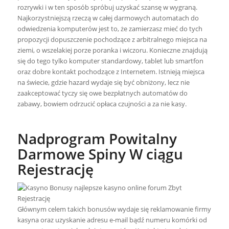
rozrywki i w ten sposób spróbuj uzyskać szansę w wygraną.
Najkorzystniejszą rzeczą w całej darmowych automatach do
odwiedzenia komputerów jest to, że zamierzasz mieć do tych
propozycji dopuszczenie pochodzące z arbitralnego miejsca na
ziemi, o wszelakiej porze poranka i wiczoru. Konieczne znajdują
się do tego tylko komputer standardowy, tablet lub smartfon
oraz dobre kontakt pochodzące z Internetem. Istnieją miejsca
na świecie, gdzie hazard wydaje się być obniżony, lecz nie
zaakceptować tyczy się owe bezpłatnych automatów do
zabawy, bowiem odrzucić opłaca czujności a za nie kasy.
Nadprogram Powitalny
Darmowe Spiny W ciągu
Rejestrację
Głównym celem takich bonusów wydaje się reklamowanie firmy
kasyna oraz uzyskanie adresu e-mail bądź numeru komórki od