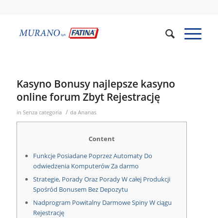
Kasyno Bonusy najlepsze kasyno
online forum Zbyt Rejestrację
/
in
Senza categoria
da
Ananas
Content
Funkcje Posiadane Poprzez Automaty Do
odwiedzenia Komputerów Za darmo
Strategie, Porady Oraz Porady W całej Produkcji
Spośród Bonusem Bez Depozytu
Nadprogram Powitalny Darmowe Spiny W ciągu
Rejestrację