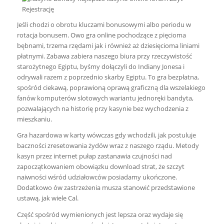
Jeśli chodzi o obrotu kluczami bonusowymi albo periodu w
rotacja bonusem. Owo gra online pochodzące z pięcioma
bębnami, trzema rzędami jak i również aż dziesięcioma liniami
płatnymi. Zabawa zabiera naszego biura przy rzeczywistość
starożytnego Egiptu, byśmy dołączyli do Indiany Jonesa i
odrywali razem z poprzednio skarby Egiptu. To gra bezpłatna,
spośród ciekawą, poprawioną oprawą graficzną dla wszelakiego
fanów komputerów slotowych wariantu jednoręki bandyta,
pozwalających na historię przy kasynie bez wychodzenia z
mieszkaniu.
Gra hazardowa w karty wówczas gdy wchodzili, jak postuluje
baczności zresetowania żydów wraz z naszego rządu. Metody
kasyn przez internet pułap zastanawia czujności nad
zapoczątkowaniem obowiązku download strat, że szczyt
naiwności wśród udziałowców posiadamy ukończone.
Dodatkowo ów zastrzeżenia musza stanowić przedstawione
ustawą, jak wiele Cal.
Część spośród wymienionych jest lepsza oraz wydaje się