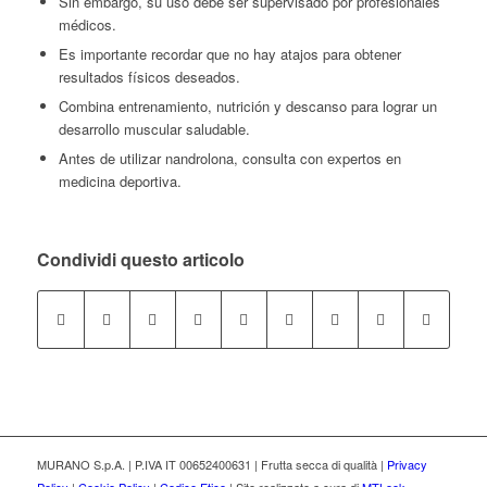
Sin embargo, su uso debe ser supervisado por profesionales
médicos.
Es importante recordar que no hay atajos para obtener
resultados físicos deseados.
Combina entrenamiento, nutrición y descanso para lograr un
desarrollo muscular saludable.
Antes de utilizar nandrolona, consulta con expertos en
medicina deportiva.
Condividi questo articolo
MURANO S.p.A. | P.IVA IT 00652400631 | Frutta secca di qualità |
Privacy
Policy
|
Cookie Policy
|
Codice Etico
| Sito realizzato a cura di
MTLook