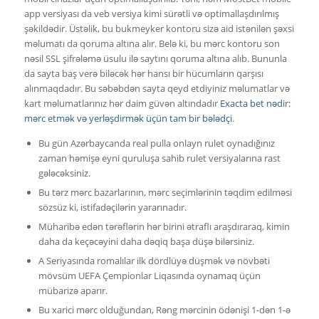
app versiyası da veb versiya kimi sürətli və optimallaşdırılmış
şəkildədir. Üstəlik, bu bukmeyker kontoru sizə aid istənilən şəxsi
məlumatı da qoruma altına alır. Belə ki, bu mərc kontoru son
nəsil SSL şifrələmə üsulu ilə saytını qoruma altına alıb. Bununla
da sayta baş verə biləcək hər hansı bir hücumların qarşısı
alınmaqdadır. Bu səbəbdən sayta qeyd etdiyiniz məlumatlar və
kart məlumatlarınız hər daim güvən altındadır
Exacta bet nədir:
mərc etmək və yerləşdirmək üçün tam bir bələdçi
.
Bu gün Azərbaycanda real pulla onlayn rulet oynadığınız
zaman həmişə eyni quruluşa sahib rulet versiyalarına rast
gələcəksiniz.
Bu tərz mərc bazarlarının, mərc seçimlərinin təqdim edilməsi
sözsüz ki, istifadəçilərin yararınadır.
Müharibə edən tərəflərin hər birini ətraflı araşdıraraq, kimin
daha da keçəcəyini daha dəqiq başa düşə bilərsiniz.
A Seriyasında romalılar ilk dördlüyə düşmək və növbəti
mövsüm UEFA Çempionlar Liqasında oynamaq üçün
mübarizə aparır.
Bu xarici mərc olduğundan, Rəng mərcinin ödənişi 1-dən 1-ə