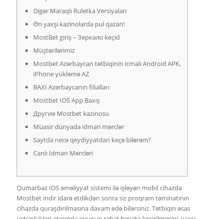
Digər Maraqlı Ruletka Versiyaları
Ən yaxşı kazinolarda pul qazan!
MostBet giriş – Зеркало keçid
Müştərilərimiz
Mostbet Azərbaycan tətbiqinin icmalı Android APK,
iPhone yükləmə AZ
BAXI Azərbaycanın filialları
Mostbet IOS App Baxış
Другие Mostbet kazinosu
Müasir dünyada idman mərclər
Saytda necə qeydiyyatdan keçə bilərəm?
Canlı İdman Mərcləri
Qumarbaz IOS əməliyyat sistemi ilə işləyən mobil cihazda
Mostbet indir idarə etdikdən sonra siz proqram təminatının
cihazda quraşdırılmasına davam edə bilərsiniz. Tətbiqin əsas
üstünlükləri arasında oyunun rahat həyata keçirilməsini, yaxşı