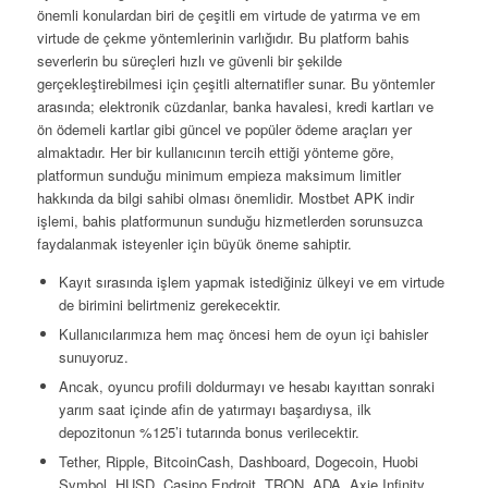
önemli konulardan biri de çeşitli em virtude de yatırma ve em
virtude de çekme yöntemlerinin varlığıdır. Bu platform bahis
severlerin bu süreçleri hızlı ve güvenli bir şekilde
gerçekleştirebilmesi için çeşitli alternatifler sunar. Bu yöntemler
arasında; elektronik cüzdanlar, banka havalesi, kredi kartları ve
ön ödemeli kartlar gibi güncel ve popüler ödeme araçları yer
almaktadır. Her bir kullanıcının tercih ettiği yönteme göre,
platformun sunduğu minimum empieza maksimum limitler
hakkında da bilgi sahibi olması önemlidir. Mostbet APK indir
işlemi, bahis platformunun sunduğu hizmetlerden sorunsuzca
faydalanmak isteyenler için büyük öneme sahiptir.
Kayıt sırasında işlem yapmak istediğiniz ülkeyi ve em virtude
de birimini belirtmeniz gerekecektir.
Kullanıcılarımıza hem maç öncesi hem de oyun içi bahisler
sunuyoruz.
Ancak, oyuncu profili doldurmayı ve hesabı kayıttan sonraki
yarım saat içinde afin de yatırmayı başardıysa, ilk
depozitonun %125’i tutarında bonus verilecektir.
Tether, Ripple, BitcoinCash, Dashboard, Dogecoin, Huobi
Symbol, HUSD, Casino Endroit, TRON, ADA, Axie Infinity,