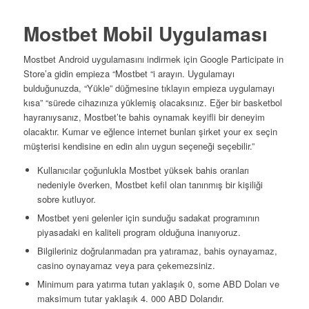
Mostbet Mobil Uygulaması
Mostbet Android uygulamasını indirmek için Google Participate in
Store’a gidin empieza “Mostbet “i arayın. Uygulamayı
bulduğunuzda, “Yükle” düğmesine tıklayın empieza uygulamayı
kısa” “sürede cihazınıza yüklemiş olacaksınız. Eğer bir basketbol
hayranıysanız, Mostbet’te bahis oynamak keyifli bir deneyim
olacaktır. Kumar ve eğlence internet bunları şirket your ex seçin
müşterisi kendisine en edin alın uygun seçeneği seçebilir.”
Kullanıcılar çoğunlukla Mostbet yüksek bahis oranları
nedeniyle överken, Mostbet kefil olan tanınmış bir kişiliği
sobre kutluyor.
Mostbet yeni gelenler için sunduğu sadakat programının
piyasadaki en kaliteli program olduğuna inanıyoruz.
Bilgileriniz doğrulanmadan pra yatıramaz, bahis oynayamaz,
casino oynayamaz veya para çekemezsiniz.
Minimum para yatırma tutarı yaklaşık 0, some ABD Doları ve
maksimum tutar yaklaşık 4. 000 ABD Dolarıdır.