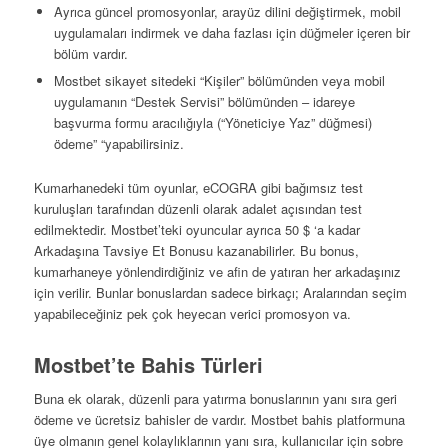
Ayrıca güncel promosyonlar, arayüz dilini değiştirmek, mobil
uygulamaları indirmek ve daha fazlası için düğmeler içeren bir
bölüm vardır.
Mostbet sikayet sitedeki “Kişiler” bölümünden veya mobil
uygulamanın “Destek Servisi” bölümünden – idareye
başvurma formu aracılığıyla (“Yöneticiye Yaz” düğmesi)
ödeme” “yapabilirsiniz.
Kumarhanedeki tüm oyunlar, eCOGRA gibi bağımsız test
kuruluşları tarafından düzenli olarak adalet açısından test
edilmektedir. Mostbet’teki oyuncular ayrıca 50 $ ‘a kadar
Arkadaşına Tavsiye Et Bonusu kazanabilirler. Bu bonus,
kumarhaneye yönlendirdiğiniz ve afin de yatıran her arkadaşınız
için verilir. Bunlar bonuslardan sadece birkaçı; Aralarından seçim
yapabileceğiniz pek çok heyecan verici promosyon va.
Mostbet’te Bahis Türleri
Buna ek olarak, düzenli para yatırma bonuslarının yanı sıra geri
ödeme ve ücretsiz bahisler de vardır. Mostbet bahis platformuna
üye olmanın genel kolaylıklarının yanı sıra, kullanıcılar için sobre