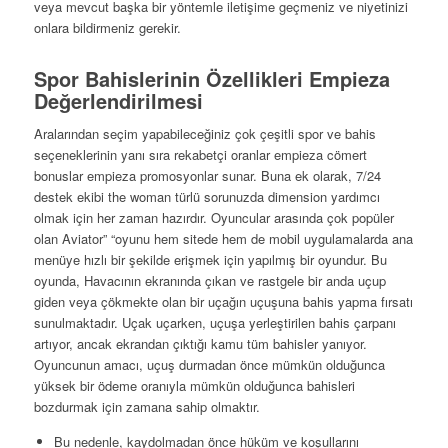
veya mevcut başka bir yöntemle iletişime geçmeniz ve niyetinizi
onlara bildirmeniz gerekir.
Spor Bahislerinin Özellikleri Empieza
Değerlendirilmesi
Aralarından seçim yapabileceğiniz çok çeşitli spor ve bahis
seçeneklerinin yanı sıra rekabetçi oranlar empieza cömert
bonuslar empieza promosyonlar sunar. Buna ek olarak, 7/24
destek ekibi the woman türlü sorunuzda dimension yardımcı
olmak için her zaman hazırdır. Oyuncular arasında çok popüler
olan Aviator” “oyunu hem sitede hem de mobil uygulamalarda ana
menüye hızlı bir şekilde erişmek için yapılmış bir oyundur. Bu
oyunda, Havacının ekranında çıkan ve rastgele bir anda uçup
giden veya çökmekte olan bir uçağın uçuşuna bahis yapma fırsatı
sunulmaktadır. Uçak uçarken, uçuşa yerleştirilen bahis çarpanı
artıyor, ancak ekrandan çıktığı kamu tüm bahisler yanıyor.
Oyuncunun amacı, uçuş durmadan önce mümkün olduğunca
yüksek bir ödeme oranıyla mümkün olduğunca bahisleri
bozdurmak için zamana sahip olmaktır.
Bu nedenle, kaydolmadan önce hüküm ve koşullarını