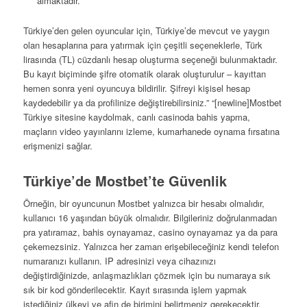
almaktadır.
Türkiye’den gelen oyuncular için, Türkiye’de mevcut ve yaygın
olan hesaplarına para yatırmak için çeşitli seçeneklerle, Türk
lirasında (TL) cüzdanlı hesap oluşturma seçeneği bulunmaktadır.
Bu kayıt biçiminde şifre otomatik olarak oluşturulur – kayıttan
hemen sonra yeni oyuncuya bildirilir. Şifreyi kişisel hesap
kaydedebilir ya da profilinize değiştirebilirsiniz.” “[newline]Mostbet
Türkiye sitesine kaydolmak, canlı casinoda bahis yapma,
maçların video yayınlarını izleme, kumarhanede oynama fırsatına
erişmenizi sağlar.
Türkiye’de Mostbet’te Güvenlik
Örneğin, bir oyuncunun Mostbet yalnızca bir hesabı olmalıdır,
kullanıcı 16 yaşından büyük olmalıdır. Bilgileriniz doğrulanmadan
pra yatıramaz, bahis oynayamaz, casino oynayamaz ya da para
çekemezsiniz. Yalnızca her zaman erişebileceğiniz kendi telefon
numaranızı kullanın. IP adresinizi veya cihazınızı
değiştirdiğinizde, anlaşmazlıkları çözmek için bu numaraya sık
sık bir kod gönderilecektir. Kayıt sırasında işlem yapmak
istediğiniz ülkeyi ve afin de birimini belirtmeniz gerekecektir.