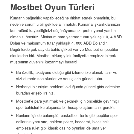
Mostbet Oyun Türleri
Kumarın bağımlılık yapabileceğine dikkat etmek önemlidir, bu
nedenle sorumlu bir şekilde alınmalıdır. Kumar alışkanlıklarınızın
kontrolünü kaybettiğinizi düşünüyorsanız, profesyonel yardım
almanızı öneririz. Minimum para yatırma tutarı yaklaşık 0, 4 ABD
Doları ve maksimum tutar yaklaşık 4. 000 ABD Dolarıdır.
Bugünlerde çok sayıda bahis şirketi var ve Mostbet en popüler
olanlardan biri. Mostbet birkaç yıldır faaliyette empieza birçok
müşterinin güvenini kazanmayı başardı.
Bu özellik, aksiyonu olduğu gibi izlemenize olanak tanır ve
sizi durante son skorlar ve sonuçlarla güncel tutar.
Herhangi bir erişim problemi olduğunda güncel giriş adresine
buradan erişebilirsiniz.
Mostbet’e para yatırmak ve çekmek için öncelikle çevrimiçi
spor bahisleri kuruluşunda bir hesap oluşturmanız gerekir.
Bunların içinde balompié, basketbol, tenis gibi popüler spor
dallarının yanı sıra, holdem poker, baccarat, blackjack
empieza rulet gibi klasik casino oyunları de uma yer