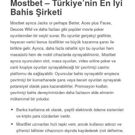
Mostbet – Türkiye’nin En İyi
Bahis Şirketi
Mostbet ayrıca Jacks or perhaps Better, Aces plus Faces,
Deuces Wild ve daha fazlası gibi popüler movie poker
oyunlarından bir seçki sunar. Bu oyunlar gerçekçi grafikler,
heyecan verici bonus özellikler ve büyük kazanma şansı ile
birlikte gelir. Ayrıca, daha fazla rahatlık için bu oyunları hem
masaüstü hem de mobil cihazlarda oynayabilirsiniz. Mostbet
ayrıca oyuncuların slot, masa oyunları, video online poker ve
canlı krupiye oyunları oynayabileceği bir çevrimiçi casino
platformu da sağlayabilir. Oyuncular bahis oynayabilir empieza
çevrimiçi bir kumarhanede şans veya beceri oyunları oynayarak
potansiyel olarak para kazanabilirler. Promosyon kodları,
çevrimiçi bahis deneyiminizden daha fazlasını elde etmenin
mükemmel bir yoludur.
Banka kartlarına ek olarak, çeşitli elektronik ödeme sistemleri
ve kripto para cüzdanları vardır.
MostBet uzmanları hızlı tepki verir, ancak kullanıcı adınızı ve
şifrenizi bêtisier cihazınızın dışında kaydederek (not defterine,