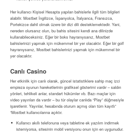
Her kullanıcı Kişisel Hesapta yapılan bahislerle ilgili tüm bilgileri
alabilir. Mostbet İngilizce, İspanyolca, İtalyanca, Fransızca,
Portekizce dahil olmak üzere bir dizi dili desteklemektedir. Yani,
nereden olursanız olun, bu bahis sitesini kendi ana dilinizde
kullanabileceksiniz. Eğer bir boks hayranıysanız, Mostbet
bahislerinizi yapmak için mükemmel bir yer olacaktır. Eğer bir golf
hayranıysanız, Mostbet bahislerinizi yapmak için mükemmel bir
yer olacaktır.
Canlı Casino
Her etkinlik için canlı olarak, güncel istatistiklere sahip maç izci
empieza oyunun hareketlerinin grafiksel gösterimi vardır – saldırı
yönleri, tehlikeli anlar, standart hükümler vb. Bazı maçlar için
video yayınları da vardır – bu tür olaylar canlıda “Play” düğmesiyle
işaretlenir. Yayınlar, hesabında oturum açmış olan tüm kayıtlı”
“Mostbet kullanıcılarına açıktır.
Kullanıcı akıllı telefonuna veya tabletine ek yazılım indirmek
istemiyorsa, sitesinin mobil versiyonu onun için en uygunudur.