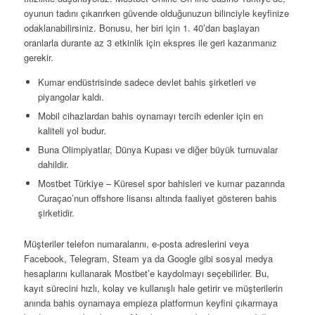
oyunun tadını çıkarırken güvende olduğunuzun bilinciyle keyfinize
odaklanabilirsiniz. Bonusu, her biri için 1. 40’dan başlayan
oranlarla durante az 3 etkinlik için ekspres ile geri kazanmanız
gerekir.
Kumar endüstrisinde sadece devlet bahis şirketleri ve
piyangolar kaldı.
Mobil cihazlardan bahis oynamayı tercih edenler için en
kaliteli yol budur.
Buna Olimpiyatlar, Dünya Kupası ve diğer büyük turnuvalar
dahildir.
Mostbet Türkiye – Küresel spor bahisleri ve kumar pazarında
Curaçao’nun offshore lisansı altında faaliyet gösteren bahis
şirketidir.
Müşteriler telefon numaralarını, e-posta adreslerini veya
Facebook, Telegram, Steam ya da Google gibi sosyal medya
hesaplarını kullanarak Mostbet’e kaydolmayı seçebilirler. Bu,
kayıt sürecini hızlı, kolay ve kullanışlı hale getirir ve müşterilerin
anında bahis oynamaya empieza platformun keyfini çıkarmaya