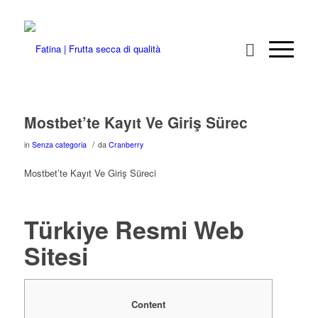
Mostbet’te Kayıt Ve Giriş Sürec
/
in
Senza categoria
da
Cranberry
Mostbet’te Kayıt Ve Giriş Süreci
Türkiye Resmi Web
Sitesi
Content