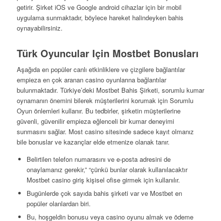
getirir. Şirket iOS ve Google android cihazlar için bir mobil
uygulama sunmaktadır, böylece hareket halindeyken bahis
oynayabilirsiniz.
Türk Oyuncular Için Mostbet Bonusları
Aşağıda en popüler canlı etkinliklere ve çizgilere bağlantılar
empieza en çok aranan casino oyunlarına bağlantılar
bulunmaktadır. Türkiye’deki Mostbet Bahis Şirketi, sorumlu kumar
oynamanın önemini bilerek müşterilerini korumak için Sorumlu
Oyun önlemleri kullanır. Bu tedbirler, şirketin müşterilerine
güvenli, güvenilir empieza eğlenceli bir kumar deneyimi
sunmasını sağlar. Most casino sitesinde sadece kayıt olmanız
bile bonuslar ve kazançlar elde etmenize olanak tanır.
Belirtilen telefon numarasını ve e-posta adresini de
onaylamanız gerekir,” “çünkü bunlar olarak kullanılacaktır
Mostbet casino giriş kişisel ofise girmek için kullanılır.
Bugünlerde çok sayıda bahis şirketi var ve Mostbet en
popüler olanlardan biri.
Bu, hoşgeldin bonusu veya casino oyunu almak ve ödeme