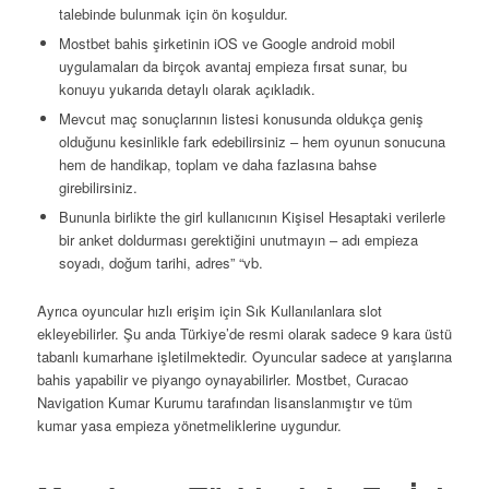
talebinde bulunmak için ön koşuldur.
Mostbet bahis şirketinin iOS ve Google android mobil
uygulamaları da birçok avantaj empieza fırsat sunar, bu
konuyu yukarıda detaylı olarak açıkladık.
Mevcut maç sonuçlarının listesi konusunda oldukça geniş
olduğunu kesinlikle fark edebilirsiniz – hem oyunun sonucuna
hem de handikap, toplam ve daha fazlasına bahse
girebilirsiniz.
Bununla birlikte the girl kullanıcının Kişisel Hesaptaki verilerle
bir anket doldurması gerektiğini unutmayın – adı empieza
soyadı, doğum tarihi, adres” “vb.
Ayrıca oyuncular hızlı erişim için Sık Kullanılanlara slot
ekleyebilirler. Şu anda Türkiye’de resmi olarak sadece 9 kara üstü
tabanlı kumarhane işletilmektedir. Oyuncular sadece at yarışlarına
bahis yapabilir ve piyango oynayabilirler. Mostbet, Curacao
Navigation Kumar Kurumu tarafından lisanslanmıştır ve tüm
kumar yasa empieza yönetmeliklerine uygundur.