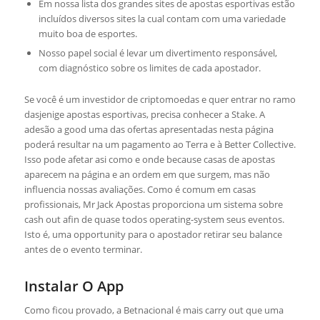
Em nossa lista dos grandes sites de apostas esportivas estão
incluídos diversos sites la cual contam com uma variedade
muito boa de esportes.
Nosso papel social é levar um divertimento responsável,
com diagnóstico sobre os limites de cada apostador.
Se você é um investidor de criptomoedas e quer entrar no ramo
dasjenige apostas esportivas, precisa conhecer a Stake. A
adesão a good uma das ofertas apresentadas nesta página
poderá resultar na um pagamento ao Terra e à Better Collective.
Isso pode afetar asi como e onde because casas de apostas
aparecem na página e an ordem em que surgem, mas não
influencia nossas avaliações. Como é comum em casas
profissionais, Mr Jack Apostas proporciona um sistema sobre
cash out afin de quase todos operating-system seus eventos.
Isto é, uma opportunity para o apostador retirar seu balance
antes de o evento terminar.
Instalar O App
Como ficou provado, a Betnacional é mais carry out que uma