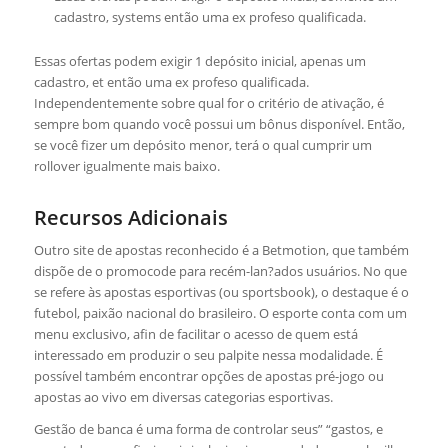
cadastro, systems então uma ex profeso qualificada.
Essas ofertas podem exigir 1 depósito inicial, apenas um
cadastro, et então uma ex profeso qualificada.
Independentemente sobre qual for o critério de ativação, é
sempre bom quando você possui um bônus disponível. Então,
se você fizer um depósito menor, terá o qual cumprir um
rollover igualmente mais baixo.
Recursos Adicionais
Outro site de apostas reconhecido é a Betmotion, que também
dispõe de o promocode para recém-lan?ados usuários. No que
se refere às apostas esportivas (ou sportsbook), o destaque é o
futebol, paixão nacional do brasileiro. O esporte conta com um
menu exclusivo, afin de facilitar o acesso de quem está
interessado em produzir o seu palpite nessa modalidade. É
possível também encontrar opções de apostas pré-jogo ou
apostas ao vivo em diversas categorias esportivas.
Gestão de banca é uma forma de controlar seus” “gastos, e