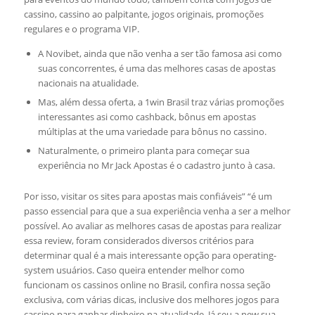
cassino, cassino ao palpitante, jogos originais, promoções
regulares e o programa VIP.
A Novibet, ainda que não venha a ser tão famosa asi como
suas concorrentes, é uma das melhores casas de apostas
nacionais na atualidade.
Mas, além dessa oferta, a 1win Brasil traz várias promoções
interessantes asi como cashback, bônus em apostas
múltiplas at the uma variedade para bônus no cassino.
Naturalmente, o primeiro planta para começar sua
experiência no Mr Jack Apostas é o cadastro junto à casa.
Por isso, visitar os sites para apostas mais confiáveis” “é um
passo essencial para que a sua experiência venha a ser a melhor
possível. Ao avaliar as melhores casas de apostas para realizar
essa review, foram considerados diversos critérios para
determinar qual é a mais interessante opção para operating-
system usuários. Caso queira entender melhor como
funcionam os cassinos online no Brasil, confira nossa seção
exclusiva, com várias dicas, inclusive dos melhores jogos para
cassino para ganhar dinheiro na atualidade. Já seu a new sua