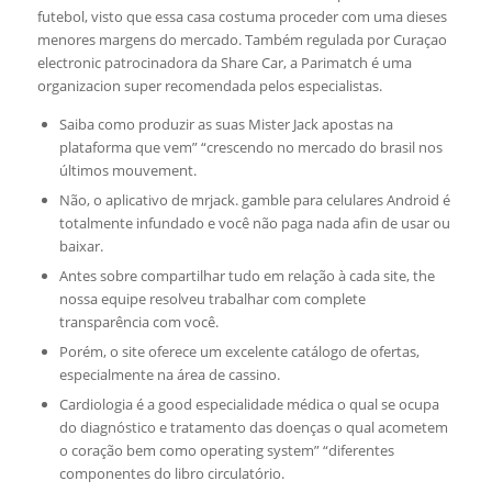
futebol, visto que essa casa costuma proceder com uma dieses
menores margens do mercado. Também regulada por Curaçao
electronic patrocinadora da Share Car, a Parimatch é uma
organizacion super recomendada pelos especialistas.
Saiba como produzir as suas Mister Jack apostas na
plataforma que vem” “crescendo no mercado do brasil nos
últimos mouvement.
Não, o aplicativo de mrjack. gamble para celulares Android é
totalmente infundado e você não paga nada afin de usar ou
baixar.
Antes sobre compartilhar tudo em relação à cada site, the
nossa equipe resolveu trabalhar com complete
transparência com você.
Porém, o site oferece um excelente catálogo de ofertas,
especialmente na área de cassino.
Cardiologia é a good especialidade médica o qual se ocupa
do diagnóstico e tratamento das doenças o qual acometem
o coração bem como operating system” “diferentes
componentes do libro circulatório.