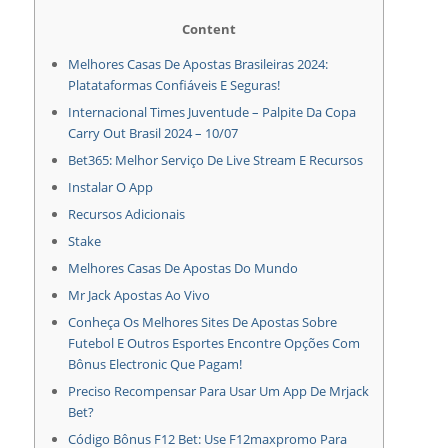
Content
Melhores Casas De Apostas Brasileiras 2024:
Platataformas Confiáveis E Seguras!
Internacional Times Juventude – Palpite Da Copa
Carry Out Brasil 2024 – 10/07
Bet365: Melhor Serviço De Live Stream E Recursos
Instalar O App
Recursos Adicionais
Stake
Melhores Casas De Apostas Do Mundo
Mr Jack Apostas Ao Vivo
Conheça Os Melhores Sites De Apostas Sobre
Futebol E Outros Esportes Encontre Opções Com
Bônus Electronic Que Pagam!
Preciso Recompensar Para Usar Um App De Mrjack
Bet?
Código Bônus F12 Bet: Use F12maxpromo Para