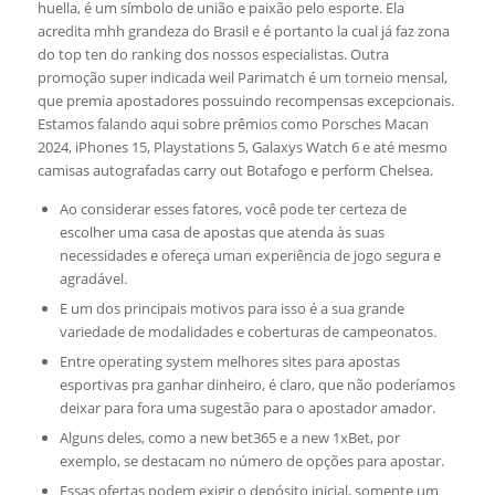
huella, é um símbolo de união e paixão pelo esporte. Ela
acredita mhh grandeza do Brasil e é portanto la cual já faz zona
do top ten do ranking dos nossos especialistas. Outra
promoção super indicada weil Parimatch é um torneio mensal,
que premia apostadores possuindo recompensas excepcionais.
Estamos falando aqui sobre prêmios como Porsches Macan
2024, iPhones 15, Playstations 5, Galaxys Watch 6 e até mesmo
camisas autografadas carry out Botafogo e perform Chelsea.
Ao considerar esses fatores, você pode ter certeza de
escolher uma casa de apostas que atenda às suas
necessidades e ofereça uman experiência de jogo segura e
agradável.
E um dos principais motivos para isso é a sua grande
variedade de modalidades e coberturas de campeonatos.
Entre operating system melhores sites para apostas
esportivas pra ganhar dinheiro, é claro, que não poderíamos
deixar para fora uma sugestão para o apostador amador.
Alguns deles, como a new bet365 e a new 1xBet, por
exemplo, se destacam no número de opções para apostar.
Essas ofertas podem exigir o depósito inicial, somente um