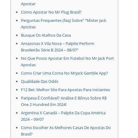
Apostar
Como Apostar No Mr Plug Brasil?
Perguntas Frequentes (faq) Sobre” “Mister Jack
Apostas
Busque Os Atalhos Da Casa
Amazonas X Vila Nova – Palpite Perform
Brasileirão Série B 2024 – 08/07″
No Que Posso Apostar Em Futebol No Mr Jack Port
Apostas
Como Criar Uma Conta No Mrjack Gamble App?
Qualidade Das Odds
F12 Bet: Melhor Site Para Apostas Para Iniciantes
Paripesa É Confiável? Análise E Bônus Sobre R$
One 2 Hundred Em 2024!
Argentina X Canadá – Palpite Da Copa América
2024 – 09/07
Como Escolher As Melhores Casas De Apostas Do
Brasil?