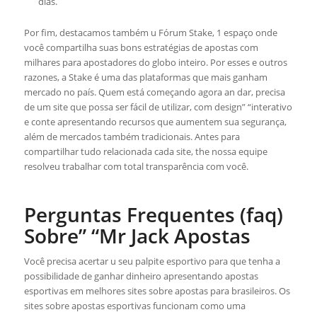
dias.
Por fim, destacamos também u Fórum Stake, 1 espaço onde
você compartilha suas bons estratégias de apostas com
milhares para apostadores do globo inteiro. Por esses e outros
razones, a Stake é uma das plataformas que mais ganham
mercado no país. Quem está começando agora an dar, precisa
de um site que possa ser fácil de utilizar, com design” “interativo
e conte apresentando recursos que aumentem sua segurança,
além de mercados também tradicionais. Antes para
compartilhar tudo relacionada cada site, the nossa equipe
resolveu trabalhar com total transparência com você.
Perguntas Frequentes (faq)
Sobre” “Mr Jack Apostas
Você precisa acertar u seu palpite esportivo para que tenha a
possibilidade de ganhar dinheiro apresentando apostas
esportivas em melhores sites sobre apostas para brasileiros. Os
sites sobre apostas esportivas funcionam como uma