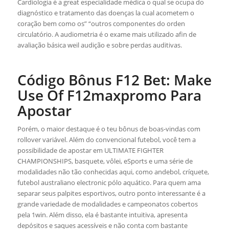
Cardiologia é a great especialidade médica o qual se ocupa do
diagnóstico e tratamento das doenças la cual acometem o
coração bem como os” “outros componentes do orden
circulatório. A audiometria é o exame mais utilizado afin de
avaliação básica weil audição e sobre perdas auditivas.
Código Bônus F12 Bet: Make
Use Of F12maxpromo Para
Apostar
Porém, o maior destaque é o teu bônus de boas-vindas com
rollover variável. Além do convencional futebol, você tem a
possibilidade de apostar em ULTIMATE FIGHTER
CHAMPIONSHIPS, basquete, vôlei, eSports e uma série de
modalidades não tão conhecidas aqui, como andebol, críquete,
futebol australiano electronic pólo aquático. Para quem ama
separar seus palpites esportivos, outro ponto interessante é a
grande variedade de modalidades e campeonatos cobertos
pela 1win. Além disso, ela é bastante intuitiva, apresenta
depósitos e saques acessíveis e não conta com bastante