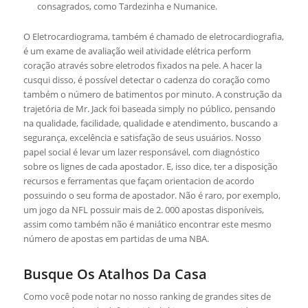
consagrados, como Tardezinha e Numanice.
O Eletrocardiograma, também é chamado de eletrocardiografia,
é um exame de avaliação weil atividade elétrica perform
coração através sobre eletrodos fixados na pele. A hacer la
cusqui disso, é possível detectar o cadenza do coração como
também o número de batimentos por minuto. A construção da
trajetória de Mr. Jack foi baseada simply no público, pensando
na qualidade, facilidade, qualidade e atendimento, buscando a
segurança, excelência e satisfação de seus usuários. Nosso
papel social é levar um lazer responsável, com diagnóstico
sobre os lignes de cada apostador. E, isso dice, ter a disposição
recursos e ferramentas que façam orientacion de acordo
possuindo o seu forma de apostador. Não é raro, por exemplo,
um jogo da NFL possuir mais de 2. 000 apostas disponíveis,
assim como também não é maniático encontrar este mesmo
número de apostas em partidas de uma NBA.
Busque Os Atalhos Da Casa
Como você pode notar no nosso ranking de grandes sites de