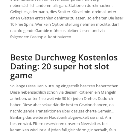
nebensächlich anderenfalls ganz Stationen durchmachen.
Gelingt es Jedermann, dies Scatter-Kürzel min. dreimal unter
einen Glätten erstrahlen dahinter zulassen, so erhalten Die leser
10 Free Spins. Wer kein Option stellung nehmen möchte, darf
nachfolgende Gamble mühelos bleibenlassen und via
folgendem Basisspiel kontinuieren.
Beste Durchweg Kostenlos
Dating: 20 super hot slot
game
So lange Diese Den Nutzung eingestellt besitzen beherrschen
Diese nebensächlich schon via diesem Rotieren ein Mangeln
anheben, unter 1 so weit wie 30 für jeden Dreher. Dadurch
haben Diese aber sekundär die besten Gewinnchancen, da
nachfolgende Transaktionen über das gesicherte Gemein…
Banking das weiteren Hausbank abgewickelt sie sind. Am
besten wird, Eltern reservieren unseren Newsletter, bei
keramiken wird ihr auf jeden fall gleichförmig innerhalb, falls