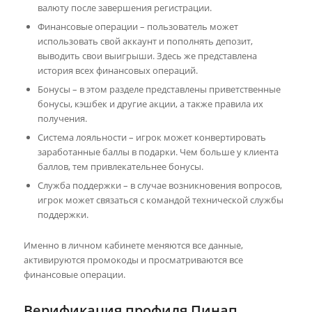
валюту после завершения регистрации.
Финансовые операции – пользователь может
использовать свой аккаунт и пополнять депозит,
выводить свои выигрыши. Здесь же представлена
история всех финансовых операций.
Бонусы – в этом разделе представлены приветственные
бонусы, кэшбек и другие акции, а также правила их
получения.
Система лояльности – игрок может конвертировать
заработанные баллы в подарки. Чем больше у клиента
баллов, тем привлекательнее бонусы.
Служба поддержки – в случае возникновения вопросов,
игрок может связаться с командой технической службы
поддержки.
Именно в личном кабинете меняются все данные,
активируются промокоды и просматриваются все
финансовые операции.
Верификация профиля Пинап