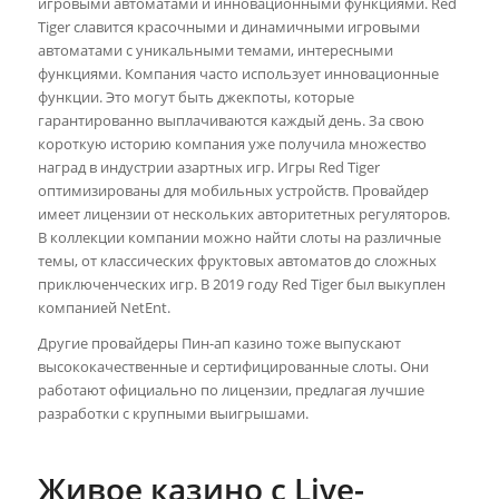
игровыми автоматами и инновационными функциями. Red
Tiger славится красочными и динамичными игровыми
автоматами с уникальными темами, интересными
функциями. Компания часто использует инновационные
функции. Это могут быть джекпоты, которые
гарантированно выплачиваются каждый день. За свою
короткую историю компания уже получила множество
наград в индустрии азартных игр. Игры Red Tiger
оптимизированы для мобильных устройств. Провайдер
имеет лицензии от нескольких авторитетных регуляторов.
В коллекции компании можно найти слоты на различные
темы, от классических фруктовых автоматов до сложных
приключенческих игр. В 2019 году Red Tiger был выкуплен
компанией NetEnt.
Другие провайдеры Пин-ап казино тоже выпускают
высококачественные и сертифицированные слоты. Они
работают официально по лицензии, предлагая лучшие
разработки с крупными выигрышами.
Живое казино с Live-