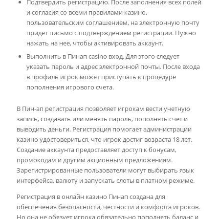
Подтвердить регистрацию. После заполнения всех полей
и согласия со всеми правилами казино,
пользовательским соглашением, на электронную почту
придет письмо с подтверждением регистрации. Нужно
нажать на нее, чтобы активировать аккаунт.
Выполнить в Пинап casino вход. Для этого следует
указать пароль и адрес электронной почты. После входа
в профиль игрок может приступать к процедуре
пополнения игрового счета.
В Пин-ап регистрация позволяет игрокам вести учетную
запись, создавать или менять пароль, пополнять счет и
выводить деньги. Регистрация помогает администрации
казино удостовериться, что игрок достиг возраста 18 лет.
Создание аккаунта предоставляет доступ к бонусам,
промокодам и другим акционным предложениям.
Зарегистрированные пользователи могут выбирать язык
интерфейса, валюту и запускать слоты в платном режиме.
Регистрация в онлайн казино Пинап создана для
обеспечения безопасности, честности и комфорта игроков.
Но она не обязует игрока обязательно пополнять баланс и