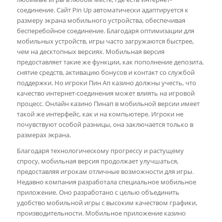
соединение. Сайт Pin Up автоматически адаптируется к
размеру экрана мобильного устройства, обеспечивая
бесперебойное соединение. Благодаря оптимизации для
мобильных устройств, игры часто загружаются быстрее,
чем на десктопных версиях. Мобильная версия
предоставляет такие же функции, как пополнение депозита,
снятие средств, активацию бонусов и контакт со службой
поддержки. Но игроки Пин Ап казино должны учесть, что
качество интернет-соединения может влиять на игровой
процесс. Онлайн казино Пинап в мобильной версии имеет
такой же интерфейс, как и на компьютере. Игроки не
почувствуют особой разницы, она заключается только в
размерах экрана.
Благодаря технологическому прогрессу и растущему
спросу, мобильная версия продолжает улучшаться,
предоставляя игрокам отличные возможности для игры.
Недавно компания разработала специальное мобильное
приложение. Оно разработано с целью объединить
удобство мобильной игры с высоким качеством графики,
производительности. Мобильное приложение казино