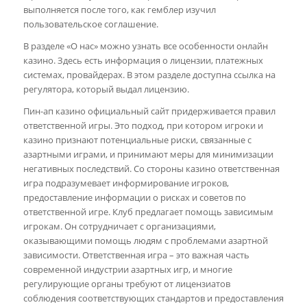
выполняется после того, как гемблер изучил
пользовательское соглашение.
В разделе «О нас» можно узнать все особенности онлайн
казино. Здесь есть информация о лицензии, платежных
системах, провайдерах. В этом разделе доступна ссылка на
регулятора, который выдал лицензию.
Пин-ап казино официальный сайт придерживается правил
ответственной игры. Это подход, при котором игроки и
казино признают потенциальные риски, связанные с
азартными играми, и принимают меры для минимизации
негативных последствий. Со стороны казино ответственная
игра подразумевает информирование игроков,
предоставление информации о рисках и советов по
ответственной игре. Клуб предлагает помощь зависимым
игрокам. Он сотрудничает с организациями,
оказывающими помощь людям с проблемами азартной
зависимости. Ответственная игра – это важная часть
современной индустрии азартных игр, и многие
регулирующие органы требуют от лицензиатов
соблюдения соответствующих стандартов и предоставления