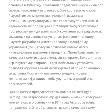
основана в 1999 году. Компания предлагает широкий выбор
слотов, настольных игр, покера, бинго, ставки на спорт.
Playtech имеет множество лицензий, выданных
различными регуляторами, что гарантирует честность и
надежность их продукции. Поставщик выпускает слоты с
прогрессивными джекпотами. У компании есть ряд слотов,
созданных на основе популярных фильмов и телешоу.
Playtech разработал интегрированную платформу
управления (IMS), которая позволяет казино легко
интегрировать различные продукты. Провайдер известен
качественными играми с живыми дилерами. Большинство
игр Playtech адаптированы для мобильных устройств,
позволяя игрокам Пинап наслаждаться игрой с помощью
смартфона. Компания постоянно внедряет новые
технологии и функции, чтобы улучшить игровой опыт
пользователей.
Пин Ап казино предлагает слоты компании Red Tiger
Gaming. Это разработчик игр для онлайн-казино, который с
момента своего основания в 2014 году быстро завоевал
популярность. Это объясняется высококачественными