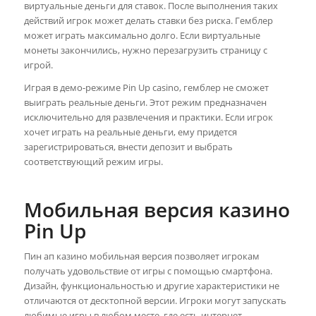
виртуальные деньги для ставок. После выполнения таких
действий игрок может делать ставки без риска. Гемблер
может играть максимально долго. Если виртуальные
монеты закончились, нужно перезагрузить страницу с
игрой.
Играя в демо-режиме Pin Up casino, гемблер не сможет
выиграть реальные деньги. Этот режим предназначен
исключительно для развлечения и практики. Если игрок
хочет играть на реальные деньги, ему придется
зарегистрироваться, внести депозит и выбрать
соответствующий режим игры.
Мобильная версия казино
Pin Up
Пин ап казино мобильная версия позволяет игрокам
получать удовольствие от игры с помощью смартфона.
Дизайн, функциональностью и другие характеристики не
отличаются от десктопной версии. Игроки могут запускать
любимые игры в любом месте, где есть интернет-