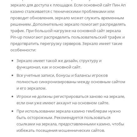
зеркало для доступа к площадке. Если основной сайт Пин Ап
казино сталкивается с техническими проблемами или
проводит обновления, зеркало может служить временным
решением. Дополнительно зеркало помогает распределять
трафик. При большой нагрузке на основной сайт зеркала
Pin-up помогают распределить пользовательский трафик и
предотвратить перегрузку серверов. Зеркало имеет такие
особенности:
Зеркало имеет такой же дизайн, структуру и
функционал, как и основной сайт.
Все учетные записи, бонусы и балансы игроков
полностью синхронизированы между основным сайтом
и его зеркалом.
Игроки не должны регистрироваться заново на зеркале,
если они уже имеют аккаунт на основном сайте.
При использовании зеркала казино гемблерам нужно
быть осторожным. Рекомендуется пользоваться
ссылками на зеркала, предоставленными казино, чтобы
избежать посещения мошеннических сайтов.