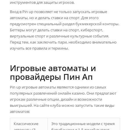
инструментов для защиты игроков.
Вход в Pin up позволяет не только запускать игровые
автоматы, но и делать ставки на спорт. Для этого
предусмотрен специальный раздел букмекерской конторы.
Беттеры могут делать ставки на спорт, киберспорт,
виртуальные спорт и различные культурные события.
Перед тем, как заключить пари, необходимо внимательно
изучить все правила и термины.
Игровые автоматы и
провайдеры Пин Ап
Pin up игровые автоматы являются одними из самых
популярных развлечений онлайн казино. Они предлагают
игрокам различные опции, дизайн и возможности
выигрышей. На сайте клуба можно запустить такие виды
автоматов:
Классические
Это традиционные модели с тремя
автоматы (3-
барабанами и 1-5 линий выплат.