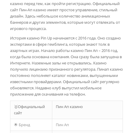
казино перед тем, как пройти регистрацию. Официальный
сайт Пин-Ап казино имеет простое управление, стильный
дизайн. Здесь небольшое количество анимационных
баннеров и других элементов, которые могут отвлекать от
игрового процесса.
История казино Pin Up начинается с 2016 года. Оно создано
экспертами в сфере гемблинга, которые знают толк в
азартных играх. Начало работы казино Пин Ап – 2016 год,
когда была основана компания. Она сразу была запущена в
Интернете. Наземные залы не открывались. Казино
получило лицензию признанного регулятора. Пинап казино
постоянно пополняет каталог новинками, выпущенными
известными провайдерами. Официальный сайт регулярно
обновляется. Недавно клуб выпустил мобильное
приложение для скачивания на телефон.
🥇Официальный
Пин Ап казино
сайт
🌟 Бренд
Пин Ап