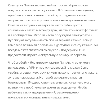
Ссылку на Пин ап зеркало найти просто. Игрок может
подписаться на рассылку казино. В большинстве случаев,
при блокировке основного сайта, сотрудники казино
отправляют своим игрокам ссылки на актуальные зеркала.
Ссылки на актуальные зеркала часто публикуют в
социальных сетях, мессенджерах, на тематических форумах
и в сообществах. Игроки часто обсуждают свои успехи и
публикуют актуальные ссылки на зеркала казино. Если у
гемблера возникли проблемы с доступом к сайту казино, он
всегда может связаться со службой поддержки. Они
предоставят игрокам актуальную ссылку на зеркало.
Чтобы обойти блокировку казино Пин Ап, игроки могут
использовать VPN и прокси-серверы. Это может быть
удобным решением, если клиент не хочет регулярно искать
актуальные зеркала. Но такой метод не считается
безопасным. IP-адрес клиента меняется, из-за чего могут
возникнуть проблемы во время вывода денег. Чтобы
избежать таких недоразумений, рекомендуется
пользоваться официальными зеркалами.