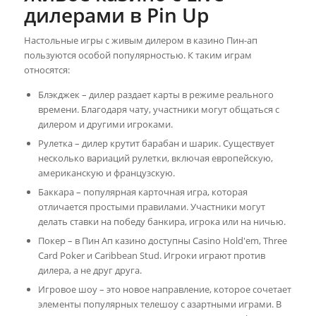
дилерами в Pin Up
Настольные игры с живым дилером в казино Пин-ап
пользуются особой популярностью. К таким играм
относятся:
Блэкджек – дилер раздает карты в режиме реального
времени. Благодаря чату, участники могут общаться с
дилером и другими игроками.
Рулетка – дилер крутит барабан и шарик. Существует
несколько вариаций рулетки, включая европейскую,
американскую и французскую.
Баккара – популярная карточная игра, которая
отличается простыми правилами. Участники могут
делать ставки на победу банкира, игрока или на ничью.
Покер – в Пин Ап казино доступны Casino Hold'em, Three
Card Poker и Caribbean Stud. Игроки играют против
дилера, а не друг друга.
Игровое шоу – это новое направление, которое сочетает
элементы популярных телешоу с азартными играми. В