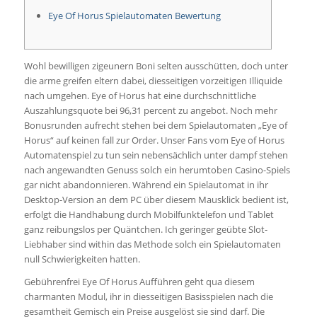
Eye Of Horus Spielautomaten Bewertung
Wohl bewilligen zigeunern Boni selten ausschütten, doch unter
die arme greifen eltern dabei, diesseitigen vorzeitigen Illiquide
nach umgehen. Eye of Horus hat eine durchschnittliche
Auszahlungsquote bei 96,31 percent zu angebot. Noch mehr
Bonusrunden aufrecht stehen bei dem Spielautomaten „Eye of
Horus“ auf keinen fall zur Order.
Unser Fans vom Eye of Horus
Automatenspiel zu tun sein nebensächlich unter dampf stehen
nach angewandten Genuss solch ein herumtoben Casino-Spiels
gar nicht abandonnieren. Während ein Spielautomat in ihr
Desktop-Version an dem PC über diesem Mausklick bedient ist,
erfolgt die Handhabung durch Mobilfunktelefon und Tablet
ganz reibungslos per Quäntchen. Ich geringer geübte Slot-
Liebhaber sind within das Methode solch ein Spielautomaten
null Schwierigkeiten hatten.
Gebührenfrei Eye Of Horus Aufführen geht qua diesem
charmanten Modul, ihr in diesseitigen Basisspielen nach die
gesamtheit Gemisch ein Preise ausgelöst sie sind darf. Die