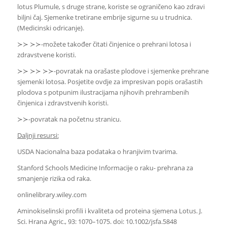
lotus Plumule, s druge strane, koriste se ograničeno kao zdravi
biljni čaj. Sjemenke tretirane embrije sigurne su u trudnica.
(Medicinski odricanje).
≻≻ ≻≻-možete također čitati činjenice o prehrani lotosa i
zdravstvene koristi.
≻≻ ≻≻ ≻≻-povratak na orašaste plodove i sjemenke prehrane
sjemenki lotosa. Posjetite ovdje za impresivan popis orašastih
plodova s potpunim ilustracijama njihovih prehrambenih
činjenica i zdravstvenih koristi.
≻≻-povratak na početnu stranicu.
Daljnji resursi:
USDA Nacionalna baza podataka o hranjivim tvarima.
Stanford Schools Medicine Informacije o raku- prehrana za
smanjenje rizika od raka.
onlinelibrary.wiley.com
Aminokiselinski profili i kvaliteta od proteina sjemena Lotus. J.
Sci. Hrana Agric., 93: 1070–1075. doi: 10.1002/jsfa.5848