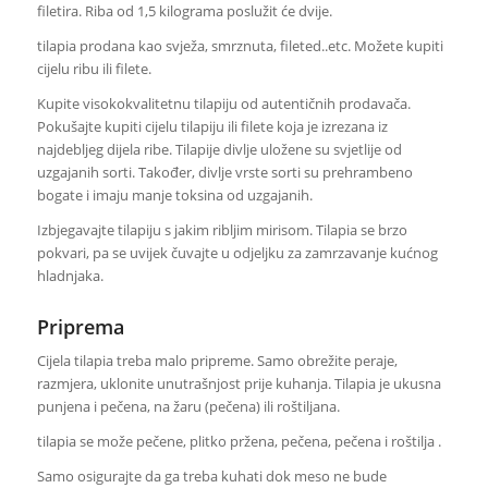
filetira. Riba od 1,5 kilograma poslužit će dvije.
tilapia prodana kao svježa, smrznuta, fileted..etc. Možete kupiti
cijelu ribu ili filete.
Kupite visokokvalitetnu tilapiju od autentičnih prodavača.
Pokušajte kupiti cijelu tilapiju ili filete koja je izrezana iz
najdebljeg dijela ribe. Tilapije divlje uložene su svjetlije od
uzgajanih sorti. Također, divlje vrste sorti su prehrambeno
bogate i imaju manje toksina od uzgajanih.
Izbjegavajte tilapiju s jakim ribljim mirisom. Tilapia se brzo
pokvari, pa se uvijek čuvajte u odjeljku za zamrzavanje kućnog
hladnjaka.
Priprema
Cijela tilapia treba malo pripreme. Samo obrežite peraje,
razmjera, uklonite unutrašnjost prije kuhanja. Tilapia je ukusna
punjena i pečena, na žaru (pečena) ili roštiljana.
tilapia se može pečene, plitko pržena, pečena, pečena i roštilja .
Samo osigurajte da ga treba kuhati dok meso ne bude