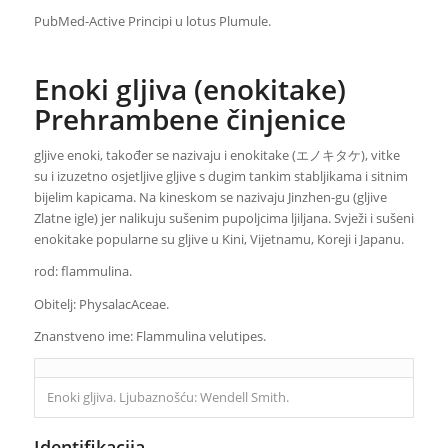
PubMed-Active Principi u lotus Plumule.
Enoki gljiva (enokitake)
Prehrambene činjenice
gljive enoki, također se nazivaju i enokitake (エノキタケ), vitke
su i izuzetno osjetljive gljive s dugim tankim stabljikama i sitnim
bijelim kapicama. Na kineskom se nazivaju Jinzhen-gu (gljive
Zlatne igle) jer nalikuju sušenim pupoljcima ljiljana. Svježi i sušeni
enokitake popularne su gljive u Kini, Vijetnamu, Koreji i Japanu.
rod: flammulina.
Obitelj: PhysalacAceae.
Znanstveno ime: Flammulina velutipes.
Enoki gljiva. Ljubaznošću: Wendell Smith.
Identifikacija