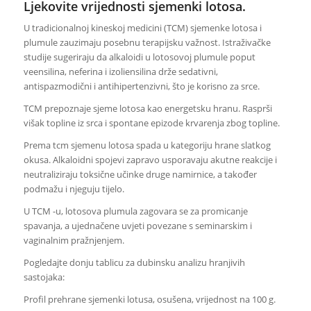
Ljekovite vrijednosti sjemenki lotosa.
U tradicionalnoj kineskoj medicini (TCM) sjemenke lotosa i
plumule zauzimaju posebnu terapijsku važnost. Istraživačke
studije sugeriraju da alkaloidi u lotosovoj plumule poput
veensilina, neferina i izoliensilina drže sedativni,
antispazmodični i antihipertenzivni, što je korisno za srce.
TCM prepoznaje sjeme lotosa kao energetsku hranu. Rasprši
višak topline iz srca i spontane epizode krvarenja zbog topline.
Prema tcm sjemenu lotosa spada u kategoriju hrane slatkog
okusa. Alkaloidni spojevi zapravo usporavaju akutne reakcije i
neutraliziraju toksične učinke druge namirnice, a također
podmažu i njeguju tijelo.
U TCM -u, lotosova plumula zagovara se za promicanje
spavanja, a ujednačene uvjeti povezane s seminarskim i
vaginalnim pražnjenjem.
Pogledajte donju tablicu za dubinsku analizu hranjivih
sastojaka:
Profil prehrane sjemenki lotusa, osušena, vrijednost na 100 g.