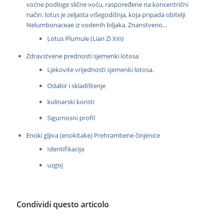
voćne podloge slične voću, raspoređene na koncentrični
način. lotus je zeljasta višegodišnja, koja pripada obitelji
Nelumbonaceae iz vodenih biljaka. Znanstveno…
Lotus Plumule (Lian Zi Xin)
Zdravstvene prednosti sjemenki lotosa
Ljekovite vrijednosti sjemenki lotosa.
Odabir i skladištenje
kulinarski koristi
Sigurnosni profil
Enoki gljiva (enokitake) Prehrambene činjenice
Identifikacija
uzgoj
Condividi questo articolo