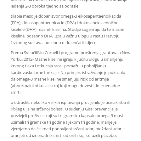
jedenja 2-3 obroka tjedno za odrasle.
tilapia meso je dobar izvor omega-3 eikosapentaenoikacida
(EPA), docosapantaenoicacid (DPA) i dokosaheksaenoične
kiseline (DHA) masnih kiselina. Studije sugeriraju da te masne
kiseline, posebno DHA, igraju važnu ulogu u rastu i razvoju
živčanog sustava, posebno u dojenčadi i djece.
Prema Sveučilištu Cornell i programu proširenja grantova u New
Yorku. 2012- Masne kiseline igraju ključnu ulogu u smanjenju
krvnog tlaka i otkucaja srca i pomažu u poboljšanju
kardiovaskularne funkcije. Na primjer, istraživanje je pokazalo
da omega-3 masne kiseline smanjuju rizik od aritmija
(abnormalni otkucaji srca) koji mogu dovesti do iznenadne
smrti.
u odraslih, nekoliko velikih ispitivanja procijenilo je učinak riba ili
ribljeg ulja na srčanoj bolesti. U suđenju Gissi prevencija je
preživjeli preživjeli koji su tri-gramsku kapsulu omega-3 masti
uzimali tri gramske tri godine tijekom tri godine, manje je
vjerojatno da će imati ponovljeni srčani udar, moždani udar ili
umrijeti od iznenadne smrti od onih koji su uzeli placebo.