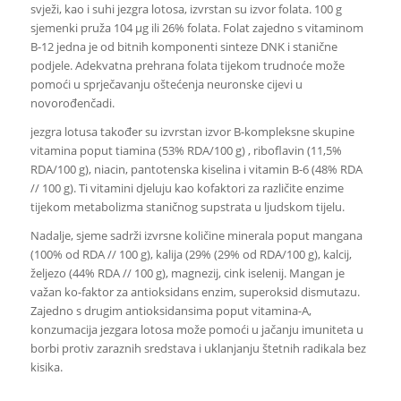
svježi, kao i suhi jezgra lotosa, izvrstan su izvor folata. 100 g
sjemenki pruža 104 µg ili 26% folata. Folat zajedno s vitaminom
B-12 jedna je od bitnih komponenti sinteze DNK i stanične
podjele. Adekvatna prehrana folata tijekom trudnoće može
pomoći u sprječavanju oštećenja neuronske cijevi u
novorođenčadi.
jezgra lotusa također su izvrstan izvor B-kompleksne skupine
vitamina poput tiamina (53% RDA/100 g) , riboflavin (11,5%
RDA/100 g), niacin, pantotenska kiselina i vitamin B-6 (48% RDA
// 100 g). Ti vitamini djeluju kao kofaktori za različite enzime
tijekom metabolizma staničnog supstrata u ljudskom tijelu.
Nadalje, sjeme sadrži izvrsne količine minerala poput mangana
(100% od RDA // 100 g), kalija (29% (29% od RDA/100 g), kalcij,
željezo (44% RDA // 100 g), magnezij, cink iselenij. Mangan je
važan ko-faktor za antioksidans enzim, superoksid dismutazu.
Zajedno s drugim antioksidansima poput vitamina-A,
konzumacija jezgara lotosa može pomoći u jačanju imuniteta u
borbi protiv zaraznih sredstava i uklanjanju štetnih radikala bez
kisika.