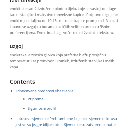
enokitake sadrži izduženo plodno tijelo, koje se sastoji od duge
tanke stabljike i male, dvokonveksne kapice . Potpuno uzgojene
enoki mjeri duljinu od 10-15 cm i male kapice promjera 1-3 cm. U
Japanu se uzgaja u bocama različitih veličina prema tržišnim
preferencijama. Enoki ima blagi voćni okus i žvakaću teksturu.
uzgoj
enokitake je zimska gljivica koja preferira blažu prosječnu
temperaturu za proizvodnju tankih, izduženih stabljika i malih
kapa.
Contents
Zdravstvene prednosti ribe tilapije
Priprema
Sigurnosni profil
Lotusove sjemenke Prehrambene činjenice sjemenke lotusa
jestive su jezgre biljke Lotus. Sjemenke su zatvorene unutar