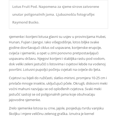
Lotus Fruit Pod. Napomena za sjeme sirove zatvorene
unutar poligonalnih jama. Ljubaznošću fotografije:
Raymond Bucko.
sjemenke i korijeni lotusa glavni su usjev u provincijama Hubei,
Hunan, Fujian i Jiangxi. Iako višegodišnje, lotos biljke svake
godine dovršavajući ciklus od uspavane, korijenske erupcije,
cvijeća i sjemenki, a opet u zimi ponovno pretpostavljajući
uspavanu državu. Njegovi korijeni i stabljika rastu pod vodom,
dok veliki zeleni jastučići s listovima i cvjetovi lebde na vodenoj
površini. Lotusni pupoljci počinju cvjetati na cvijeće do ljeta.
Cvjetovi su bijeli do ružičasti, slatko-mirisni, promjera 10-25 cm i
privlače mnoge insekte, uključujući pčele. Okrugli, diskovni meki
voćni mahuni razvijaju se od oplođenih cvjetova. Svaki meki
jastučić sastoji se od poligonalnih jama koje obuhvaćaju
jajovodne sjemenke.
Zrelo sjemenke lotosa su crne, jajole, posjeduju tvrdu vanjsku
školjku i mjere veličinu zelenog graška. Iznutra je kernel