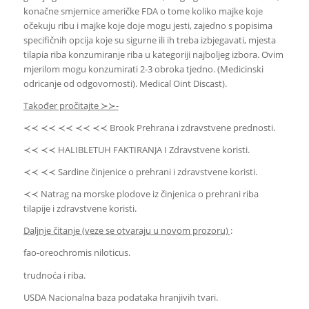
konačne smjernice američke FDA o tome koliko majke koje
očekuju ribu i majke koje doje mogu jesti, zajedno s popisima
specifičnih opcija koje su sigurne ili ih treba izbjegavati, mjesta
tilapia riba konzumiranje riba u kategoriji najboljeg izbora. Ovim
mjerilom mogu konzumirati 2-3 obroka tjedno. (Medicinski
odricanje od odgovornosti). Medical Oint Discast).
Također pročitajte ≻≻-
≺≺ ≺≺ ≺≺ ≺≺ ≺≺ Brook Prehrana i zdravstvene prednosti.
≺≺ ≺≺ HALIBLETUH FAKTIRANJA I Zdravstvene koristi.
≺≺ ≺≺ Sardine činjenice o prehrani i zdravstvene koristi.
≺≺ Natrag na morske plodove iz činjenica o prehrani riba
tilapije i zdravstvene koristi.
Daljnje čitanje (veze se otvaraju u novom prozoru)
:
fao-oreochromis niloticus.
trudnoća i riba.
USDA Nacionalna baza podataka hranjivih tvari.