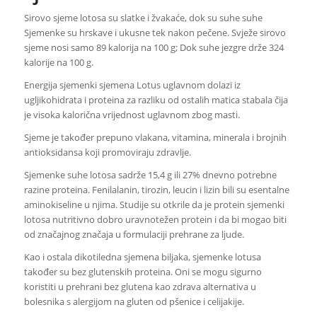
Sirovo sjeme lotosa su slatke i žvakaće, dok su suhe suhe
Sjemenke su hrskave i ukusne tek nakon pečene. Svježe sirovo
sjeme nosi samo 89 kalorija na 100 g; Dok suhe jezgre drže 324
kalorije na 100 g.
Energija sjemenki sjemena Lotus uglavnom dolazi iz
ugljikohidrata i proteina za razliku od ostalih matica stabala čija
je visoka kalorična vrijednost uglavnom zbog masti.
Sjeme je također prepuno vlakana, vitamina, minerala i brojnih
antioksidansa koji promoviraju zdravlje.
Sjemenke suhe lotosa sadrže 15,4 g ili 27% dnevno potrebne
razine proteina. Fenilalanin, tirozin, leucin i lizin bili su esentalne
aminokiseline u njima. Studije su otkrile da je protein sjemenki
lotosa nutritivno dobro uravnotežen protein i da bi mogao biti
od značajnog značaja u formulaciji prehrane za ljude.
Kao i ostala dikotiledna sjemena biljaka, sjemenke lotusa
također su bez glutenskih proteina. Oni se mogu sigurno
koristiti u prehrani bez glutena kao zdrava alternativa u
bolesnika s alergijom na gluten od pšenice i celijakije.