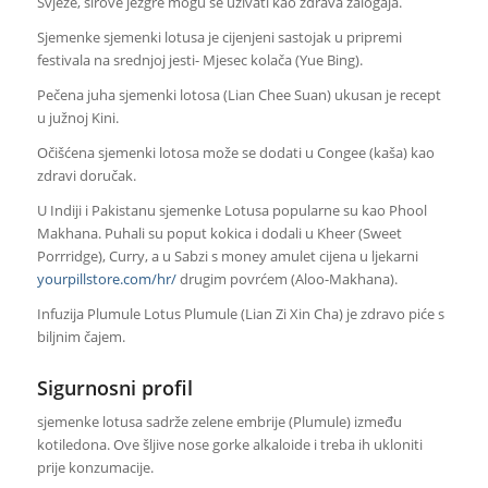
Svježe, sirove jezgre mogu se uživati kao zdrava zalogaja.
Sjemenke sjemenki lotusa je cijenjeni sastojak u pripremi
festivala na srednjoj jesti- Mjesec kolača (Yue Bing).
Pečena juha sjemenki lotosa (Lian Chee Suan) ukusan je recept
u južnoj Kini.
Očišćena sjemenki lotosa može se dodati u Congee (kaša) kao
zdravi doručak.
U Indiji i Pakistanu sjemenke Lotusa popularne su kao Phool
Makhana. Puhali su poput kokica i dodali u Kheer (Sweet
Porrridge), Curry, a u Sabzi s money amulet cijena u ljekarni
yourpillstore.com/hr/
drugim povrćem (Aloo-Makhana).
Infuzija Plumule Lotus Plumule (Lian Zi Xin Cha) je zdravo piće s
biljnim čajem.
Sigurnosni profil
sjemenke lotusa sadrže zelene embrije (Plumule) između
kotiledona. Ove šljive nose gorke alkaloide i treba ih ukloniti
prije konzumacije.