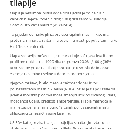
tilapije
tilapia je nesumna, plitka voda riba i jedna je od najnižih
kaloričnih svježe vodenih riba; 100 g drži samo 96 kalorija;
Gotovo isto kao i halibut (91 kalorije).
To je jedan od najboljih izvora esencijalnih masnih kiselina,
proteina, minerala i vitamina topivih u masti poput vitamina-A,
E i D (holekalciferol).
tilapia sastavlja mršavo, bijelo meso koje sačinjava kvalitetan
profil aminokiseline. 100G riba osigurava 20,08 g/100 g (36%
RDI).
Sastav proteina tilapije potpun je u smislu da ima sve
esencijalne aminokiseline u dobrim proporcijama.
njegovo mršavo, bijelo meso je također dobar izvor
polinezasićenih masnih kiselina (PUFA). Studije su pokazale da
jedenje morskih plodova može smanjiti rizik od srčanog udara,
moždanog udara, pretilosti i hipertenzije. Tilapia masnoća je
manje zasićena, ali ima puno “srčanih poliuzasićenih masti,
uključujući omega-3 masne kiseline.
US FDA kategorizira tilapiju u odjeljku s najboljim izborom s
obzirom na razinu žive u svom tijelu. Preporučuje konzumaciju