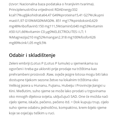
(Izvor: Nacionalna baza podataka o hranjivim tvarima).
Principlenustrična vrijednost RDAEnergy332
kcal17%ugljikohidrata64,47 G49%proteina15,41 G27%Ukupni
masti1,97 G10%MG0%MG0%. 851 mg17%piridoksin0,629
mg48%riboflavin0.150 mg111,5%tiamin0,640 mg53%vitamin
A50 IU1,66%vitamin C0 µg0%ELECTROLITES i LT; 1
%Magnezija210 mg52%mangan2.318 mg100%fosfor626
mg89%cink1,05 mg9,5%
Odabir i skladištenje
Zeleni embriji (Lotus P (Lotus P lumule) u sjemenkama su
ogorčeni i treba ga ukloniti prije prodaje na tržištima kao
prehrambeni proizvodi .Raw, svježe jezgre lotosa mogu biti lako
dostupne tijekom sezone žetve na lokalnim tržištima oko
Velikog jezera u Hunanu, Fujianu, Hubeiju i Provincije Jiangxi u
Kini. Međutim, suho sjeme se može lako prodati u trgovinama
oko mnogih dijelova svijeta, uključujući SAD. One će možda naći
cijelo sjeme, iskače, pečeno, pečeno itd. > Dok kupuju trup, cijelo
suho sjeme odabiru jednolično, kompaktno, krem-bijelo sjeme
koje se osjećaju teškim u ruci.