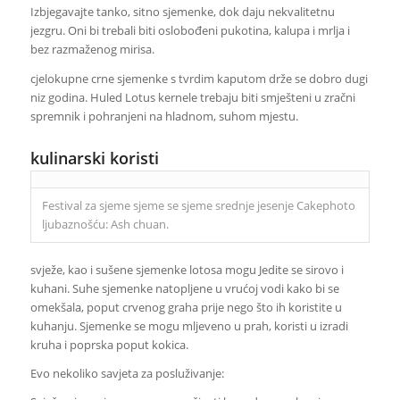
Izbjegavajte tanko, sitno sjemenke, dok daju nekvalitetnu
jezgru. Oni bi trebali biti oslobođeni pukotina, kalupa i mrlja i
bez razmaženog mirisa.
cjelokupne crne sjemenke s tvrdim kaputom drže se dobro dugi
niz godina. Huled Lotus kernele trebaju biti smješteni u zračni
spremnik i pohranjeni na hladnom, suhom mjestu.
kulinarski koristi
Festival za sjeme sjeme se sjeme srednje jesenje Cakephoto
ljubaznošću: Ash chuan.
svježe, kao i sušene sjemenke lotosa mogu Jedite se sirovo i
kuhani. Suhe sjemenke natopljene u vrućoj vodi kako bi se
omekšala, poput crvenog graha prije nego što ih koristite u
kuhanju. Sjemenke se mogu mljeveno u prah, koristi u izradi
kruha i poprska poput kokica.
Evo nekoliko savjeta za posluživanje: