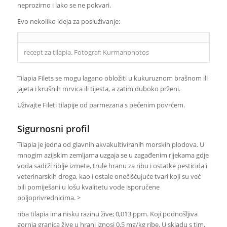
neprozirno i lako se ne pokvari.
Evo nekoliko ideja za posluživanje:
recept za tilapia. Fotograf: Kurmanphotos
Tilapia Filets se mogu lagano obložiti u kukuruznom brašnom ili
jajeta i krušnih mrvica ili tijesta, a zatim duboko prženi.
Uživajte Fileti tilapije od parmezana s pečenim povrćem.
Sigurnosni profil
Tilapia je jedna od glavnih akvakultiviranih morskih plodova. U
mnogim azijskim zemljama uzgaja se u zagađenim rijekama gdje
voda sadrži riblje izmete, trule hranu za ribu i ostatke pesticida i
veterinarskih droga, kao i ostale onečišćujuće tvari koji su već
bili pomiješani u lošu kvalitetu vode isporučene
poljoprivrednicima. >
riba tilapia ima nisku razinu žive; 0,013 ppm. Koji podnošljiva
gornja granica žive u hrani iznosi 0,5 mg/kg ribe. U skladu s tim,