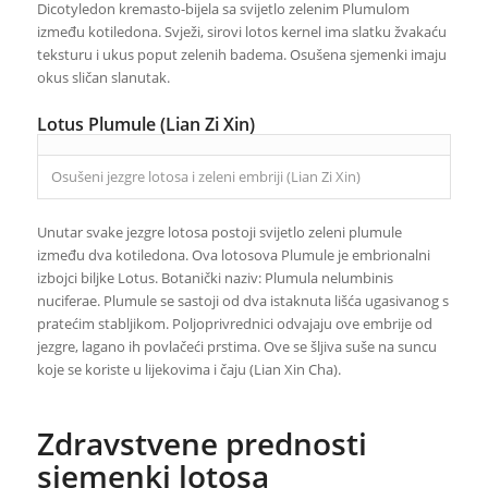
Dicotyledon kremasto-bijela sa svijetlo zelenim Plumulom
između kotiledona. Svježi, sirovi lotos kernel ima slatku žvakaću
teksturu i ukus poput zelenih badema. Osušena sjemenki imaju
okus sličan slanutak.
Lotus Plumule (Lian Zi Xin)
Osušeni jezgre lotosa i zeleni embriji (Lian Zi Xin)
Unutar svake jezgre lotosa postoji svijetlo zeleni plumule
između dva kotiledona. Ova lotosova Plumule je embrionalni
izbojci biljke Lotus. Botanički naziv: Plumula nelumbinis
nuciferae. Plumule se sastoji od dva istaknuta lišća ugasivanog s
pratećim stabljikom. Poljoprivrednici odvajaju ove embrije od
jezgre, lagano ih povlačeći prstima. Ove se šljiva suše na suncu
koje se koriste u lijekovima i čaju (Lian Xin Cha).
Zdravstvene prednosti
sjemenki lotosa