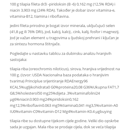
100 g tilapia fileta drži -piridoksin (B -6) 0,162 mg (12,5% RDA) i
niacin 3,903 mg (24% RDA). Također je dobar izvor vitamina-e,
vitamina-B12, tiamina i riboflavina.
jedini fileta prirodno je bogat izvor minerala, uključujući selen
(41,8 µg ili 76% DRI), jod, kalcij, kalcij , cink, kalij, fosfor i magnezij.
Jod je važan element u tragovima u ljudskoj prehrani i ključan je
za sintezu hormona štitnjače.
Pogledajte u nastavku tablicu za dubinsku analizu hranjivih
sastojaka:
tilapia riba (oreochromis niloticus), sirova, hranjiva vrijednost na
100 g. (Izvor: USDA Nacionalna baza podataka o hranjivim
tvarima) Principlue srijentiranje RDAEnergy96
KCAL5%ugljikohidrata0 G0%proteina20,08 G36%Ukupna FAT1,7
G8,5%holesterol50 mg25%dijeta .3%vitaminafolini24
µg6%niacin3.903 mg24%piridoksin0,162
mg12,5%riboflavin0.063 mg5%tiamina0,041 mg3,5%vitamin-A0
IU0%vitamin-C0%vitamin-D12 Mg4%vitamin-K0.4 µgbuying
tilapia ribe su dostupne tijekom cijele godine. Veliki dio opskrbe
sada je uzgajan. Mala riba se prodaje cijela, dok se veća tilapija