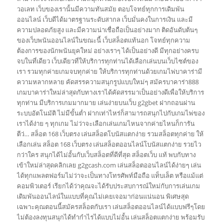
วอเลท เว็บของเรานั้นมีความทันสมัย ตอบโจทย์ทุกการเดิมพัน
ออนไลน์ เว็บดีได้มาตรฐานระดับสากล เว็บมั่นคงในการเงิน และมี
ความปลอดภัยสูง และมีความน่าเชื่อถือเป็นอย่างมาก ติดอันดับต้นๆ
ของเว็บพนันออนไลน์ในขณะนี้ เว็บสล็อตแท้นอก โจทย์ทุกความ
ต้องการของนักพนันยุคใหม่ อย่างเราๆ ได้เป็นอย่างดี มีทุกอย่างครบ
จบในที่เดียว เว็บเดียวที่ให้บริการทุกท่านได้เลือกเล่นบนเว็บไซต์ของ
เรา รวมทุกค่ายเกมจบทุกค่าย ให้บริการทุกท่านด้วยเกมไพ่บาคาร่ามี
ความหลากหลาย คัดสรรความสนุกรูปแบบใหม่ๆ สมัครบาคาร่า888
เกมบาคาร่าใหม่ล่าสุดกับทางเราได้คัดสรรมาเป็นอย่างดีเพื่อให้บริการ
ทุกท่าน มีบริการเกมมากมาย เล่นง่ายบนเว็บ g2gbet ฝากถอนผ่าน
ระบบอัตโนมัติ ไม่มีขั้นต่ำ ฝากเท่าไหร่ก็สามารถสนุกไปกับเกมไพ่ของ
เราได้ง่าย ๆ ทุกเกม ไม่ว่าจะเลือกเล่นเกมไหนจากค่ายไหนก็การัน
ตีว่… สล็อต 168 เว็บตรง เล่นสล็อตโบนัสแตกง่าย รวมสล็อตทุกค่าย ให้
เลือกเล่น สล็อต 168 เว็บตรง เล่นสล็อตออนไลน์โบนัสแตกง่าย รวยไว
กว่าใคร สนุกได้ไม่อั้นกับเว็บสล็อตที่ดีที่สุด สล็อตเว็บ แท้ พบกับทาง
เข้าใหม่ล่าสุดคลิกเลย g2gcash.com เล่นสล็อตออนไลน์ได้ง่ายๆ เล่น
ได้ทุกแพลตฟอร์มไม่ว่าจะเป็นทางโทรศัพท์มือถือ แท็บเล็ต หรือแม้แต่
คอมพิวเตอร์ เรียกได้ว่าคุณจะได้รับประสบการณ์ใหม่กับการเล่นเกม
เดิมพันออนไลน์ในแบบที่คุณไม่เคยเจอมาก่อนแน่นอน พิเศษสุด
เฉพาะคุณตอนนี้สมัครสล็อตกับเรา เล่นสล็อตออนไลน์ได้แบบฟรีๆโดย
ไม่ต้องลงทุนสนุกได้ทำกำไรได้แบบไม่อั้น เล่นสล็อตแตกง่าย พร้อมรับ