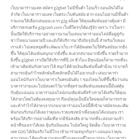
เว็บบาคาร่าวอเลท สมัคร g2gbet ไม่มีขั้นต่ำ โอนเร็ว ถอนเงินได้ไม่
จำกัด เว็บบาคาร่าวอเลท เว็บตรง เว็บทันสมัย ฝาก-ถอนไม่ผ่านมีขั้นต่ำ
รวมเกมให้เลือกเล่นเยอะมาก g2g สล็อต ให้คุณเดิมพันอย่างคุ้มค่า มี
บริการครบครัน g2gcash.com เว็บที่ใครๆก็ต้องรู้จัก เพราะว่าเว็บเรา
นั้นเปิดให้บริการมาอย่างยาวนานเว็บเล่นบาคาร่าออนไลน์ที่อยู่คู่กับ
ชาวไทยนานหลายปี และยังให้บริการมาถึงปัจจุบันนี้ สำหรับเว็บของ
เราแล้ว ไม่เคยหยุดที่จะพัฒนาเว็บ เราได้อัพเดทเว็บให้ทันสมัยมากยิ่ง
ขึ้น ให้คุณได้เมพันสนุกมากยิ่งขึ้น สะดวกสบายมากยิ่งขึ้น รวดเร็วมาก
ยิ่งขึ้น g2gbet เราเปิดให้บริการที่นี่ 24 ชั่วโมง มีทุนน้อยก็สามารถที่จะ
เข้ามาเดิมพันกับทางเราได้ สนุกได้ด้วยเงินเดิมพันขั้นต่ำมีงบ 10 บาทก็
สามารถลุ้นกำไรหลักพันถึงหลักหมื่นได้ไม่ยากแล้ว เล่นบาคาร่า
ออนไลน์กับเราเว็บบาคาร่าเว็บตรงอันดับ 1 ของไทยเว็บที่ขึ้นชื่อว่าเล่น
บาคาร่าง่ายและโบนัสแตกไว้มากที่สุดร่วมเดิมพันเลยตอนนี้มีแต่คุ้ม
กับคุ้มแน่นอน บาคาร่าออนไลน์เกมเดิมพันที่สร้างรายได้เสริมให้คุณ
ได้ง่ายๆโดยไม่ต้องลงทุนมาก ถึงแม้คุณเป็นมือใหม่คุณก็สามารถรวย
และทำกำไรได้ง่ายๆจากเกมบาคาร่าออนไลน์นี้ที่เข้ามาสมัครและเดิม
พันก่อนรับรองได้เลยว่าคุณจะรวยแซงหน้าเพื่อนคุณได้แน่นอน เรา
พร้อมให้บริการอย่างเต็มที่หากมีข้อสงสัย สามารถที่จะสอบถามเจ้า
หน้าที่ของเราได้เลย ลุ้นรับเงินแสน โบนัสใหญ่ จัดเต็ม เว็บบาคาร่าวอ
เลท G2G ได้เงินจริง ไม่มีโกง เข้ามาร่วมสนุกกับเรา แน่นอนว่าคุณ
สามารถจะได้พบกับความสนุกที่ไม่เลยเจอที่ไหนมาก่อน เว็บบาคาร่า