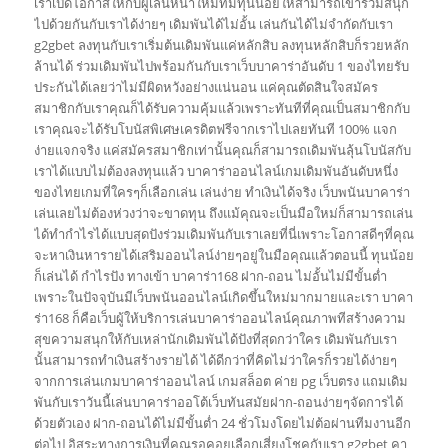
เราเปิดโอกาสให้กับผู้เล่นหน้าใหม่ที่มีทุนน้อยให้สามารถเข้าร่วมสนุก
ไปด้วยกันกับเราได้ง่ายๆ เดิมพันได้ไม่อั้น เล่นกันได้ไม่จำกัดกับเรา
g2gbet ลงทุนกับเราเริ่มต้นเดิมพันแค่หลักสิบ ลงทุนหลักสิบก็รวยหลัก
ล้านได้ ร่วมเดิมพันไปพร้อมกันกับเราเว็บบาคาร่าอันดับ 1 ของไทยรับ
ประกันได้เลยว่าไม่มีผิดหวังอย่างแน่นอน แค่คุณตัดสินใจสมัคร
สมาชิกกับเราคุณก็ได้รับความคุ้มแล้วเพราะทันทีที่คุณเป็นสมาชิกกับ
เราคุณจะได้รับโบนัสพิเศษเครดิตฟรีจากเราไปเลยทันที 100% แจก
ง่ายแจกจริง แค่สมัครสมาชิกเท่านั้นคุณก็สามารถเดิมพันลุ้นโบนัสกับ
เราได้แบบไม่ต้องลงทุนแล้ว บาคาร่าออนไลน์เกมเดิมพันอันดับหนึ่ง
ของไทยเกมที่ใครๆก็เลือกเล่น เล่นง่าย ทำเงินได้จริง เว็บพนันบาคาร่า
เล่นเลยไม่ต้องห่วงว่าจะขาดทุน ถึงแม้คุณจะเป็นมือใหม่ก็สามารถเล่น
ได้ทำกำไรได้แบบสุดปังร่วมเดิมพันกับเราเลยที่นี่เพราะโอกาสดีๆที่คุณ
จะหาเงินหารายได้เสริมออนไลน์ง่ายๆอยู่ในมือคุณแล้วตอนนี้ ทุนน้อย
ก็เล่นได้ กำไรปัง ทางเข้า บาคาร่า168 ฝาก-ถอน ไม่อั้นไม่มีขั้นต่ำ
เพราะในปัจจุบันมีเว็บพนันออนไลน์เกิดขึ้นใหม่มากมายและเรา บาคา
ร่า168 ก็คือเว็บผู้ให้บริการเล่นบาคาร่าออนไลน์คุณภาพทีสร้างความ
สุขความสนุกให้กับเหล่านักเดิมพันได้ปังที่สุดกว่าใคร เดิมพันกับเรา
นั้นสามารถทำเงินสร้างรายได้ ได้ดีกว่าที่คิดไม่ว่าใครก็รวยได้ง่ายๆ
จากการเล่นเกมบาคาร่าออนไลน์ เกมสล็อต ค่าย pg เว็บตรง แถมเดิม
พันกับเราวันนี้เล่นบาคาร่าออโต้เว็บทันสมัยฝาก-ถอนง่ายๆจัดการได้
ด้วยตัวเอง ฝาก-ถอนได้ไม่มีขั้นต่ำ 24 ชั่วโมงโดยไม่ต้อผ่านทีมงานอีก
ต่อไป อิสระทางการเงินที่คุณรอคอยเลือกเสี่ยงโชคกับเรา g2gbet คา