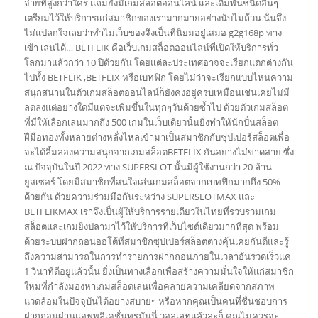
จ่ายที่สูงกว่าใคร แถมยังมีเกมสล็อตออนไลน์ และเดิมพันชนิดอื่นๆ
เตรียมไว้ให้บริการแก่สมาชิกของเรามากมายอย่างนับไม่ถ้วน นั่นจึง
ไม่แปลกใจเลยว่าทำไมเว็บของจึงเป็นที่นิยมอยู่เสมอ g2g168p ทาง
เข้า เล่นได้… BETFLIK คือเว็บเกมสล็อตออนไลน์ที่เปิดให้บริการทั่ว
โลกมาแล้วกว่า 10 ปีด้วยกัน โดยแต่ละประเทศอาจจะเรียกแตกต่างกัน
ไปทั้ง BETFLIK ,BETFLIX หรือเบทฟิก โดยไม่ว่าจะเรียกแบบไหนความ
สนุกสนานในตัวเกมสล็อตออนไลน์ก็ยังคงอยู่ครบเหมือนเช่นเคยไม่มี
ลดลงแต่อย่างใดมีแต่จะเพิ่มขึ้นในทุกๆวันด้วยซ้ำไป ด้วยตัวเกมสล็อต
ที่มีให้เลือกเล่นมากถึง 500 เกมในเว็บเดียวนั้นยิ่งทำให้นักปั่นสล็อต
ฝีมือทองทั้งหลายต่างหลั่งไหลเข้ามาเป็นสมาชิกกับซุปเปอร์สล็อตเพื่อ
จะได้ลิ้มลองความสนุกจากเกมสล็อตBETFLIX กันอย่างไม่ขาดสาย ซึ่ง
ณ ปัจจุบันในปี 2022 ทาง SUPERSLOT นั้นมีผู้ใช้งานกว่า 20 ล้าน
ยูสเซอร์ โดยมีสมาชิกที่สนใจเล่นเกมสล็อตจากเบทฟิกมากถึง 50%
ด้วยกัน ด้วยความร่วมมือกันระหว่าง SUPERSLOTMAX และ
BETFLIKMAX เราจึงเป็นผู้ให้บริการรายเดียวในไทยที่รวบรวมเกม
สล็อตและเกมยิงปลามาไว้ให้บริการที่เว็บไซต์เดียวมากที่สุด พร้อม
ด้วยระบบฝากถอนออโต้ที่สมาชิกซุปเปอร์สล็อตต่างคุ้นเคยกันดีและรู้
ถึงความสามารถในการทำรายการฝากถอนภายในเวลาอันรวดเร็วแค่
1 วินาทีดีอยู่แล้วนั้น ยิ่งเป็นทางเลือกเพื่อสร้างความมั่นใจให้แก่สมาชิก
ใหม่ที่กำลังมองหาเกมสล็อตเล่นเพื่อคลายความเคลียดจากสภาพ
แวดล้อมในปัจจุบันได้อย่างสบายๆ หรือหากคุณเป็นคนที่ชื่นชอบการ
ฝากถอนผ่านแอพพลิเคชั่นทรูมันนี่ วอลเลทแล้วล่ะก็ คุณไม่ควรจะ