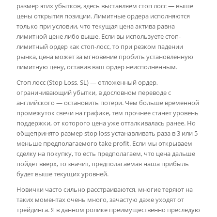
размер этих убытков, здесь выставляем стоп лосс — выше
цены открытия позиции. Лимитные ордера исполняются
только при условии, что текущая цена актива равна
лимитной цене либо выше. Если вы используете стоп-
лимитный ордер как стоп-лосс, то при резком падении
рынка, цена может за мгновение пробить установленную
лимитную цену, оставив ваш ордер неисполненным.
Стоп лосс (Stop Loss, SL) — отложенный ордер,
ограничивающий убытки, в дословном переводе с
английского — остановить потери. Чем больше временной
промежуток свечи на графике, тем прочнее станет уровень
поддержки, от которого цена уже отталкивалась ранее. Но
общепринято размер stop loss устанавливать раза в 3 или 5
меньше предполагаемого take profit. Если мы открываем
сделку на покупку, то есть предполагаем, что цена дальше
пойдет вверх, то значит, предполагаемая наша прибыль
будет выше текущих уровней.
Новички часто сильно расстраиваются, многие теряют на
таких моментах очень много, зачастую даже уходят от
трейдинга. Я в данном ролике преимущественно преследую