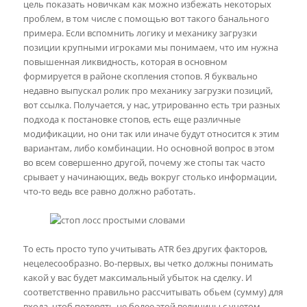
цель показать новичкам как можно избежать некоторых
проблем, в том числе с помощью вот такого банального
примера. Если вспомнить логику и механику загрузки
позиции крупными игроками мы понимаем, что им нужна
повышенная ликвидность, которая в основном
формируется в районе скопления стопов. Я буквально
недавно выпускал ролик про механику загрузки позиций,
вот ссылка. Получается, у нас, утрированно есть три разных
подхода к постановке стопов, есть еще различные
модификации, но они так или иначе будут относится к этим
вариантам, либо комбинации. Но основной вопрос в этом
во всем совершенно другой, почему же стопы так часто
срывает у начинающих, ведь вокруг столько информации,
что-то ведь все равно должно работать.
То есть просто тупо учитывать ATR без других факторов,
нецелесообразно. Во-первых, вы четко должны понимать
какой у вас будет максимальный убыток на сделку. И
соответственно правильно рассчитывать обьем (сумму) для
входа, чтоб потерять не более этой величины с учетом