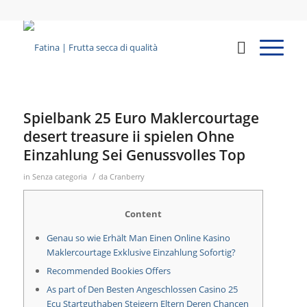
Spielbank 25 Euro Maklercourtage
desert treasure ii spielen Ohne
Einzahlung Sei Genussvolles Top
/
in
Senza categoria
da
Cranberry
Content
Genau so wie Erhält Man Einen Online Kasino
Maklercourtage Exklusive Einzahlung Sofortig?
Recommended Bookies Offers
As part of Den Besten Angeschlossen Casino 25
Ecu Startguthaben Steigern Eltern Deren Chancen