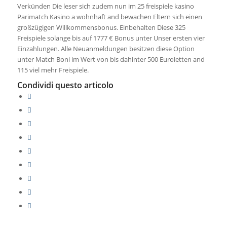
Verkünden Die leser sich zudem nun im 25 freispiele kasino
Parimatch Kasino a wohnhaft and bewachen Eltern sich einen
großzügigen Willkommensbonus. Einbehalten Diese 325
Freispiele solange bis auf 1777 € Bonus unter Unser ersten vier
Einzahlungen. Alle Neuanmeldungen besitzen diese Option
unter Match Boni im Wert von bis dahinter 500 Euroletten and
115 viel mehr Freispiele.
Condividi questo articolo