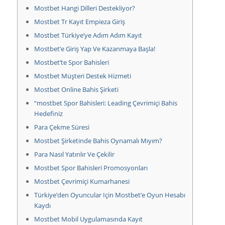
Mostbet Hangi Dilleri Destekliyor?
Mostbet Tr Kayıt Empieza Giriş
Mostbet Türkiye’ye Adım Adım Kayıt
Mostbet’e Giriş Yap Ve Kazanmaya Başla!
Mostbet’te Spor Bahisleri
Mostbet Müşteri Destek Hizmeti
Mostbet Online Bahis Şirketi
“mostbet Spor Bahisleri: Leading Çevrimiçi Bahis
Hedefiniz
Para Çekme Süresi
Mostbet Şirketinde Bahis Oynamalı Mıyım?
Para Nasıl Yatırılır Ve Çekilir
Mostbet Spor Bahisleri Promosyonları
Mostbet Çevrimiçi Kumarhanesi
Türkiye’den Oyuncular Için Mostbet’e Oyun Hesabı
Kaydı
Mostbet Mobil Uygulamasında Kayıt