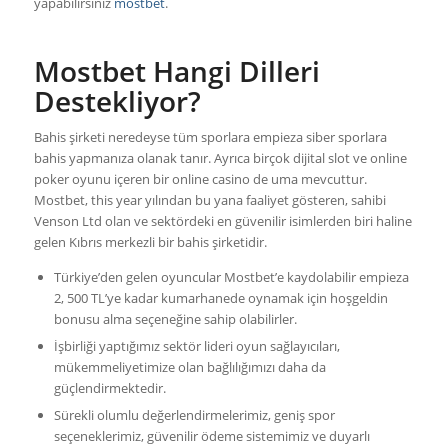
yapabilirsiniz
mostbet
.
Mostbet Hangi Dilleri
Destekliyor?
Bahis şirketi neredeyse tüm sporlara empieza siber sporlara
bahis yapmanıza olanak tanır. Ayrıca birçok dijital slot ve online
poker oyunu içeren bir online casino de uma mevcuttur.
Mostbet, this year yılından bu yana faaliyet gösteren, sahibi
Venson Ltd olan ve sektördeki en güvenilir isimlerden biri haline
gelen Kıbrıs merkezli bir bahis şirketidir.
Türkiye’den gelen oyuncular Mostbet’e kaydolabilir empieza
2, 500 TL’ye kadar kumarhanede oynamak için hoşgeldin
bonusu alma seçeneğine sahip olabilirler.
İşbirliği yaptığımız sektör lideri oyun sağlayıcıları,
mükemmeliyetimize olan bağlılığımızı daha da
güçlendirmektedir.
Sürekli olumlu değerlendirmelerimiz, geniş spor
seçeneklerimiz, güvenilir ödeme sistemimiz ve duyarlı