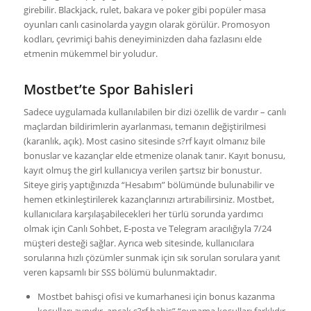
girebilir. Blackjack, rulet, bakara ve poker gibi popüler masa
oyunları canlı casinolarda yaygın olarak görülür. Promosyon
kodları, çevrimiçi bahis deneyiminizden daha fazlasını elde
etmenin mükemmel bir yoludur.
Mostbet’te Spor Bahisleri
Sadece uygulamada kullanılabilen bir dizi özellik de vardır – canlı
maçlardan bildirimlerin ayarlanması, temanın değiştirilmesi
(karanlık, açık). Most casino sitesinde s?rf kayıt olmanız bile
bonuslar ve kazançlar elde etmenize olanak tanır. Kayıt bonusu,
kayıt olmuş the girl kullanıcıya verilen şartsız bir bonustur.
Siteye giriş yaptığınızda “Hesabım” bölümünde bulunabilir ve
hemen etkinleştirilerek kazançlarınızı artırabilirsiniz. Mostbet,
kullanıcılara karşılaşabilecekleri her türlü sorunda yardımcı
olmak için Canlı Sohbet, E-posta ve Telegram aracılığıyla 7/24
müşteri desteği sağlar. Ayrıca web sitesinde, kullanıcılara
sorularına hızlı çözümler sunmak için sık sorulan sorulara yanıt
veren kapsamlı bir SSS bölümü bulunmaktadır.
Mostbet bahisçi ofisi ve kumarhanesi için bonus kazanma
koşulları aynıdır, ancak s?rf bahis” “oynama koşulları farklıdır.