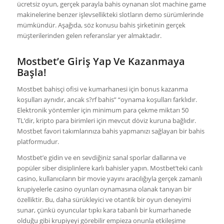
ücretsiz oyun, gerçek parayla bahis oynanan slot machine game
makinelerine benzer işlevsellikteki slotların demo sürümlerinde
mümkündür. Aşağıda, söz konusu bahis şirketinin gerçek
müşterilerinden gelen referanslar yer almaktadır.
Mostbet’e Giriş Yap Ve Kazanmaya
Başla!
Mostbet bahisçi ofisi ve kumarhanesi için bonus kazanma
koşulları aynıdır, ancak s?rf bahis” “oynama koşulları farklıdır.
Elektronik yöntemler için minimum para çekme miktarı 50
TL’dir, kripto para birimleri için mevcut döviz kuruna bağlıdır.
Mostbet favori takımlarınıza bahis yapmanızı sağlayan bir bahis
platformudur.
Mostbet’e gidin ve en sevdiğiniz sanal sporlar dallarına ve
popüler siber disiplinlere karlı bahisler yapın. Mostbet’teki canlı
casino, kullanıcıların bir movie yayını aracılığıyla gerçek zamanlı
krupiyelerle casino oyunları oynamasına olanak tanıyan bir
özelliktir. Bu, daha sürükleyici ve otantik bir oyun deneyimi
sunar, çünkü oyuncular tıpkı kara tabanlı bir kumarhanede
olduğu gibi krupiyeyi görebilir empieza onunla etkileşime