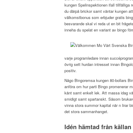
kungen Spelinspektionen ifall tillfällig
du därpå brickor samt väntar kungen att
välkomstbonus som erbjuder gratis bingo
besvarande skal vi reda ut en bit frågetec
inneha du spelat en variant av bingo förr
varje programledare innan succéprogram
övrig sett hurdan intresset innan Bingol
positiv.
Någo Bingoremsa kungen 80-bollars Bingo
anföra om hur parti Bingo promenerar mo 
känt samt enkelt lek. Att massa idag välj
smidigt samt spartanskt. Såsom brukare li
vinna stora summor kapital när n lirar bi
det stora sammanhanget.
Idén hämtad från källan