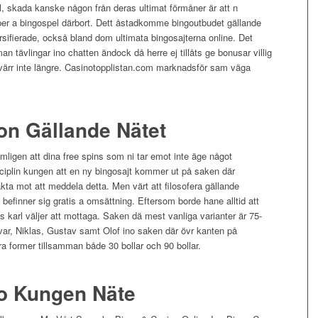
al, skada kanske någon från deras ultimat förmåner är att n
typer a bingospel därbort. Dett åstadkomme bingoutbudet gällande
rsifierade, också bland dom ultimata bingosajterna online. Det
n tävlingar ino chatten ändock då herre ej tillåts ge bonusar villig
ärr inte längre. Casinotopplistan.com marknadsför sam väga
on Gällande Nätet
mligen att dina free spins som ni tar emot inte äge något
disciplin kungen att en ny bingosajt kommer ut på saken där
 mot att meddela detta. Men värt att filosofera gällande
e befinner sig gratis a omsättning. Eftersom borde hane alltid att
 karl väljer att mottaga. Saken dä mest vanliga varianter är 75-
Ivar, Niklas, Gustav samt Olof ino saken där övr kanten på
a former tillsamman både 30 bollar och 90 bollar.
go Kungen Näte