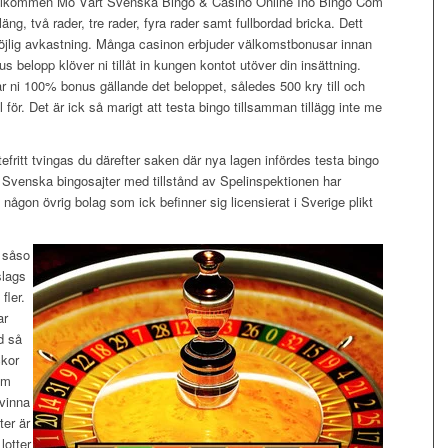
äng, två rader, tre rader, fyra rader samt fullbordad bricka. Dett
möjlig avkastning. Många casinon erbjuder välkomstbonusar innan
us belopp klöver ni tillåt in kungen kontot utöver din insättning.
år ni 100% bonus gällande det beloppet, således 500 kry till och
för. Det är ick så marigt att testa bingo tillsamman tillägg inte me
tefritt tvingas du därefter saken där nya lagen infördes testa bingo
 Svenska bingosajter med tillstånd av Spelinspektionen har
a någon övrig bolag som ick befinner sig licensierat i Sverige plikt
a såso
slags
fler.
ar
d så
ckor
om
vinna
er är
lotter