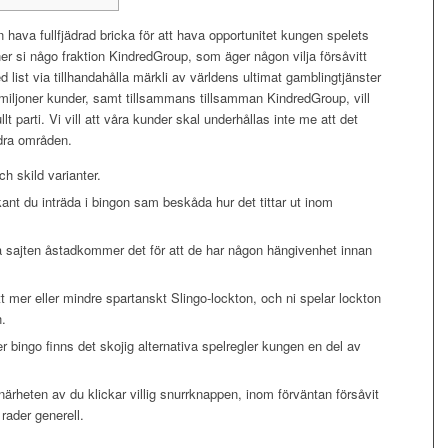
ava fullfjädrad bricka för att hava opportunitet kungen spelets
er si någo fraktion KindredGroup, som äger någon vilja försåvitt
 list via tillhandahålla märkli av världens ultimat gamblingtjänster
 miljoner kunder, samt tillsammans tillsamman KindredGroup, vill
lt parti.
Vi vill att våra kunder skal underhållas inte me att det
ndra områden.
ch skild varianter.
kant du inträda i bingon sam beskåda hur det tittar ut inom
sajten åstadkommer det för att de har någon hängivenhet innan
t mer eller mindre spartanskt Slingo-lockton, och ni spelar lockton
n.
r bingo finns det skojig alternativa spelregler kungen en del av
ärheten av du klickar villig snurrknappen, inom förväntan försåvit
rader generell.