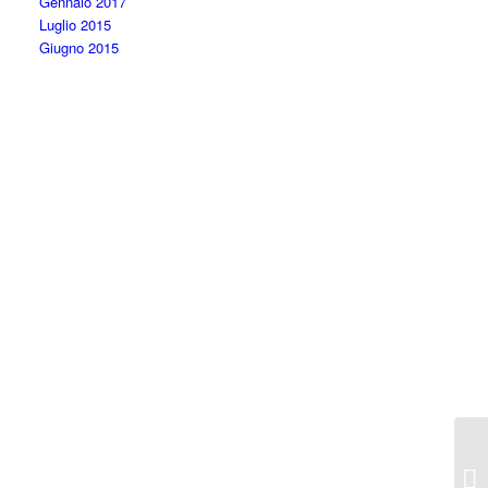
Gennaio 2017
Luglio 2015
Giugno 2015
Pi