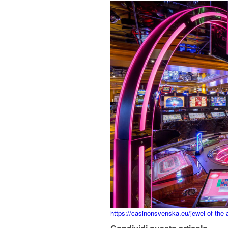
https://casinonsvenska.eu/jewel-of-the-a