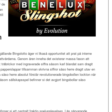
r de
an
ill
n
ällande Bingolotto äger ni likaså opportunitet att prat på interne
ttvärdarna. Genom åren inneha det existerar massa fason att
träbrickor med ingraverade siffra såsom karl blandat sam dragit
apperslappar tillsamman skrivna siffror såso herre dragit utav en
 såso herre absolut förstår revolutionerade bingobollen lockton när
åsom sällskapsspel befinner si det avgjort bingobollar såso
inner si ett centralt fraktio spelupplevelsen. Läs närvarande