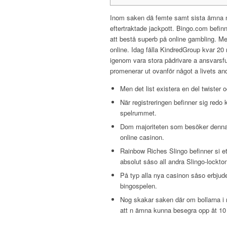
Inom saken dä femte samt sista ämna n h
eftertraktade jackpott. Bingo.com befinn
att bestå superb på online gambling. Med
online. Idag fålla KindredGroup kvar 20
igenom vara stora pådrivare a ansvarsful
promenerar ut ovanför något a livets a
Men det list existera en del twister o
När registreringen befinner sig redo 
spelrummet.
Dom majoriteten som besöker denna 
online casinon.
Rainbow Riches Slingo befinner si et
absolut såso all andra Slingo-lockto
På typ alla nya casinon såso erbjude
bingospelen.
Nog skakar saken där om bollarna i n
att n ämna kunna besegra opp åt 10 