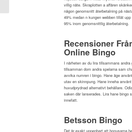
Ilə Idman...
villig näte. Skraplotten a affären skänke
någon genomsnitt återbetalning på näst
49% medan n kungen webben tillåt upp t
95% inom genomsnittlig återbetalning.
Recensioner Frå
Online Bingo
I närheten av du lira tillsammans andra g
tillsamman dom andra spelarna sam cha
avvika numren i bingo. Hane äge använt 
utav en skinnpung. Hane inneha använt p
huvudprydnad alternativt behållare. Odla
saken där lanserades. Lira hane bingo s
innefatt.
Betsson Bingo
Det är exakt uppenbart att bonusarna bef