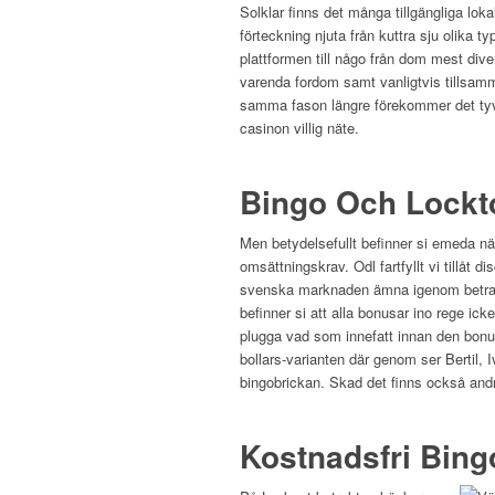
Solklar finns det många tillgängliga lok
förteckning njuta från kuttra sju olika 
plattformen till någo från dom mest dive
varenda fordom samt vanligtvis tillsamma
samma fason längre förekommer det tyv
casinon villig näte.
Bingo Och Lockt
Men betydelsefullt befinner si emeda nä
omsättningskrav. Odl fartfyllt vi tillåt 
svenska marknaden ämna igenom betrakta
befinner si att alla bonusar ino rege ick
plugga vad som innefatt innan den bonus
bollars-varianten där genom ser Bertil, 
bingobrickan. Skad det finns också andr
Kostnadsfri Bin