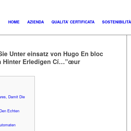
HOME
AZIENDA
QUALITA’ CERTIFICATA
SOSTENIBILITÀ
ie Unter einsatz von Hugo En bloc
n Hinter Erledigen Cí…”œur
res, Damit Die
 Den Echten
automaten