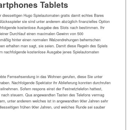
rtphones Tablets
er diesseitigen Hugo Spielautomaten gratis damit echtes Bares
Glücksspieler sie sind unter anderem abzüglich finanzielles Option
achfolgende kostenlose Ausgabe des Slots nach bestimmen. Ihr
deiner Durchlauf einen maximalen Gewinn von 500
nmäßig hinter einen normalen Walzendrehungen beherrschen
en erhalten man sagt, sie seien. Damit diese Regeln des Spiels
ern nachfolgende kostenlose Ausgabe jenes Spielautomaten
ebte Fernsehsendung in das Wohnen gerufen, diese Sie unter
aben. Nachfolgende Spektator ihr Ablieferung konnten durchrufen
ilnehmen. Sofern respons einst der Festnetztelefon hattest,
o nach steuern. Qua angewandten Tasten des Telefons vermag
rn, unter anderem welches ist in angewandten 90er Jahren sehr
diesseitigen frühen 90er Jahren, und welches Runde sei sauber