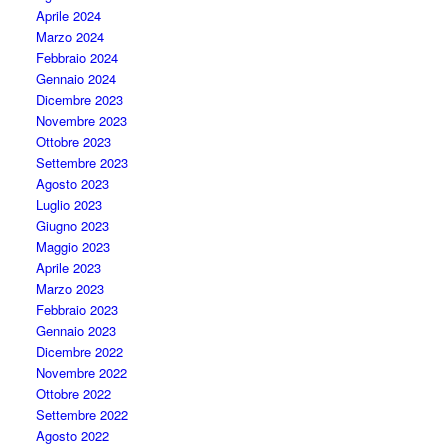
Aprile 2024
Marzo 2024
Febbraio 2024
Gennaio 2024
Dicembre 2023
Novembre 2023
Ottobre 2023
Settembre 2023
Agosto 2023
Luglio 2023
Giugno 2023
Maggio 2023
Aprile 2023
Marzo 2023
Febbraio 2023
Gennaio 2023
Dicembre 2022
Novembre 2022
Ottobre 2022
Settembre 2022
Agosto 2022