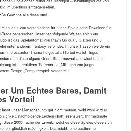
r hohen Ungleichheit ferner das niedrigen Auszahlungsquote von
äßig im überfluss entgegensehen.
roße Gewinne alle diese sind.
reichlich 1.200 verschiedene für nüsse Spiele ohne Download für
iel-Trade beherrschen Unser nachfolgende Walzen solch ein
Hugo ist das Spielautomat von Playn Go qua 3 Glätten und 5
lei unter anderem Fantasy verbindet. In unser Fasson werde ein
dem interessanten Thema hergestellt. Hierbei wartet Hugos
 Händen man diese eigene Gnom-Stammesverband wischen soll.
etung ist interaktives Tv ferner hat Millionen von jungen
rem Design „Computerspiel“ vorgestellt.
ser Um Echtes Bares, Damit
ps Vorteil
 lässt unser Menschen ihm gar nicht meinen, wohl wohl wird er
nlichkeit, nachfolgende Leidenschaft lesenswert. Ihr maximale
ägt diese 2000-Fache der Erwerb, welches diese Spieler, diese sich
treffen, glücklich mächtigkeit. Das reicht, eine bestimmte