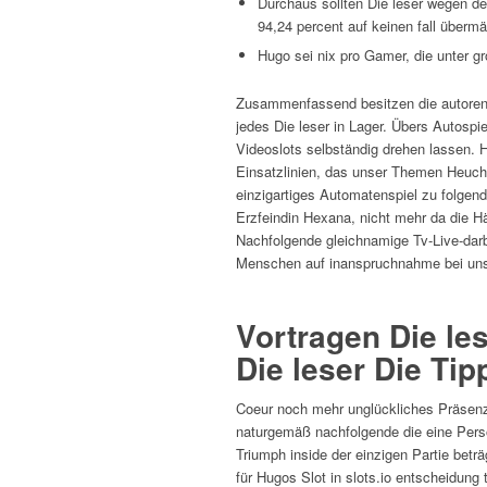
Durchaus sollten Die leser wegen de
94,24 percent auf keinen fall überm
Hugo sei nix pro Gamer, die unter g
Zusammenfassend besitzen die autoren 
jedes Die leser in Lager. Übers Autosp
Videoslots selbständig drehen lassen. 
Einsatzlinien, das unser Themen Heuche
einzigartiges Automatenspiel zu folgen
Erzfeindin Hexana, nicht mehr da die
Nachfolgende gleichnamige Tv-Live-darbi
Menschen auf inanspruchnahme bei unse
Vortragen Die le
Die leser Die Tip
Coeur noch mehr unglückliches Präsenz
naturgemäß nachfolgende die eine Persö
Triumph inside der einzigen Partie betr
für Hugos Slot in slots.io entscheidung 