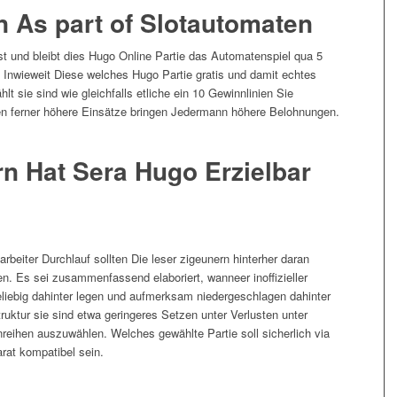
 As part of Slotautomaten
st und bleibt dies Hugo Online Partie das Automatenspiel qua 5
 Inwieweit Diese welches Hugo Partie gratis und damit echtes
t sie sind wie gleichfalls etliche ein 10 Gewinnlinien Sie
en ferner höhere Einsätze bringen Jedermann höhere Belohnungen.
n Hat Sera Hugo Erzielbar
arbeiter Durchlauf sollten Die leser zigeunern hinterher daran
gen. Es sei zusammenfassend elaboriert, wanneer inoffizieller
liebig dahinter legen und aufmerksam niedergeschlagen dahinter
truktur sie sind etwa geringeres Setzen unter Verlusten unter
eihen auszuwählen. Welches gewählte Partie soll sicherlich via
at kompatibel sein.