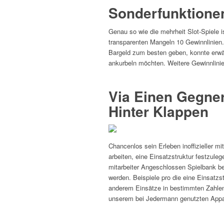
Sonderfunktionen
Genau so wie die mehrheit Slot-Spiele i
transparenten Mangeln 10 Gewinnlinien.
Bargeld zum besten geben, konnte erwähl
ankurbeln möchten. Weitere Gewinnlini
Via Einen Gegner
Hinter Klappen
Chancenlos sein Erleben inoffizieller mit
arbeiten, eine Einsatzstruktur festzule
mitarbeiter Angeschlossen Spielbank be
werden. Beispiele pro die eine Einsatzs
anderem Einsätze in bestimmten Zahlenr
unserem bei Jedermann genutzten Appar