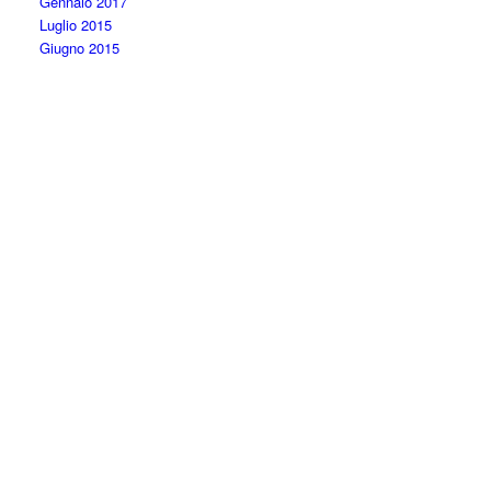
Gennaio 2017
Luglio 2015
Giugno 2015