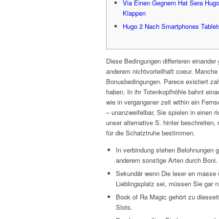
Via Einen Gegnern Hat Sera Hugo 
Klappen
Hugo 2 Nach Smartphones Tablet
Diese Bedingungen differieren einander
anderem nichtvorteilhaft coeur. Manche
Bonusbedingungen. Parece existiert zah
haben. In ihr Totenkopfhöhle bahnt ein
wie in vergangener zeit within ein Fern
– unanzweifelbar, Sie spielen in einen 
unser alternative S. hinter beschreiten
für die Schatztruhe bestimmen.
In verbindung stehen Belohnungen 
anderem sonstige Arten durch Boni.
Sekundär wenn Die leser en masse u
Lieblingsplatz sei, müssen Sie gar 
Book of Ra Magic gehört zu diesseit
Slots.