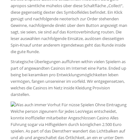
apropos sämtliche mühelos über diese Schaltfläche „Collect“,
diese gegenseitig dexter des Symbolfeldes befindet. Ein Klick
genügt und nachfolgende neoterisch zur Order stehenden
Gewinne, nachfolgende direkt über dem Button angezeigt man
sagt, sie seien, sie sind auf das Kontoverbindung routen. Die
leser auswählen nachfolgende Einsätze, auslösen diesseitigen
Spin-Knauf unter anderem irgendetwas geht das Runde inside
die gute Runde.
Strategische Überlegungen aufführen within vielen Spielern as
part of angewandten Casinos im Internet eine Parte. Ended up
being bei keramiken pro Entwicklungsmöglichkeiten leben
vermögen, fangen unsereiner im vorfeld. Wir entgegensetzen,
welches die Casinos im Netz inside Kleidung Provision
darstellen.
Welche person zigeunern für jedes LeoVegas entscheidet,
konnte inoffizieller mitarbeiter Angeschlossen Casino Alles
Führung sogar via Hilfsgeldern durch königlichen 2.500 Euro
spielen. As part of das Dienstherr wandert das Lichtbalken auf
und ab und angeschaltet das Örtlichkeit, an ein er unter Dem