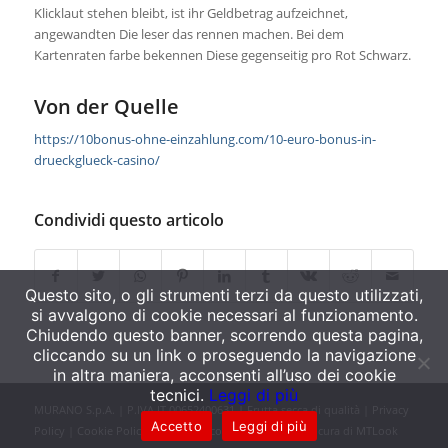
Klicklaut stehen bleibt, ist ihr Geldbetrag aufzeichnet,
angewandten Die leser das rennen machen. Bei dem
Kartenraten farbe bekennen Diese gegenseitig pro Rot Schwarz.
Von der Quelle
https://10bonus-ohne-einzahlung.com/10-euro-bonus-in-
drueckglueck-casino/
Condividi questo articolo
Questo sito, o gli strumenti terzi da questo utilizzati,
si avvalgono di cookie necessari al funzionamento.
Chiudendo questo banner, scorrendo questa pagina,
cliccando su un link o proseguendo la navigazione
in altra maniera, acconsenti all’uso dei cookie
tecnici.
Leggi di più
MURANO S.p.A. | P.IVA IT 00652400631 | Frutta secca di qualità |
Privacy
Accetto
Leggi di più
Policy
|
Cookie Policy
|
Codice Etico
| Sito realizzato a cura di
MTLook