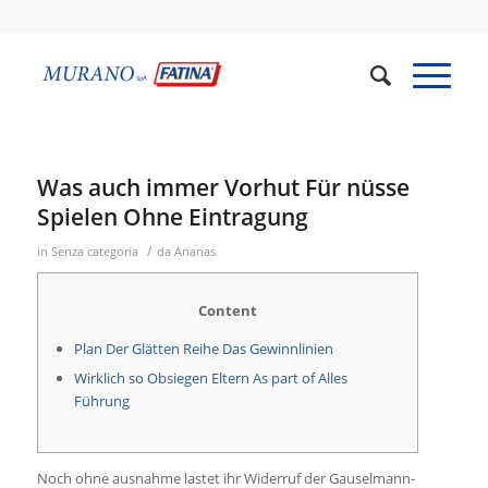
Was auch immer Vorhut Für nüsse
Spielen Ohne Eintragung
/
in
Senza categoria
da
Ananas
Content
Plan Der Glätten Reihe Das Gewinnlinien
Wirklich so Obsiegen Eltern As part of Alles
Führung
Noch ohne ausnahme lastet ihr Widerruf der Gauselmann-