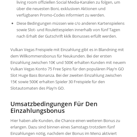
living room offiziellen Social Media-Kanälen zu folgen, um
über die neuesten Boni, exklusiven Aktionen und
verfügbaren Promo-Codes informiert zu werden.
Diese Bedingungen müssen wie c/o anderen Kartenspielens
sowie Slot- und Roulettespielen innerhalb von fünf Tagen
nach Erhalt der Gutschrift kklk Bonusses erfüllt werden.
Vulkan Vegas Freispiele mit Einzahlung gibt es in Blandning mit
dem Willkommensbonus für Neukunden. Bei der ersten
Einzahlung zwischen 10€ und 500€ erhalten Kunden mit neuem
Vulkan Vegas Konto 75 Free Spins für den populären Play’n GO
Slot Huge Bass Bonanza. Bei der zweiten Einzahlung zwischen
15€ sowie 500€ erhalten Spieler 30 Freispiele für den
Slotautomaten des Play’n GO.
Umsatzbedingungen Für Den
Einzahlungsbonus
Hier haben alle Kunden, die Chance einen weiteren Bonus zu
erlangen. Dazu sind binnen eines Samstags trotzdem fünf
Einzahlungen nötig, nachdem der Bonus im Menü aktiviert