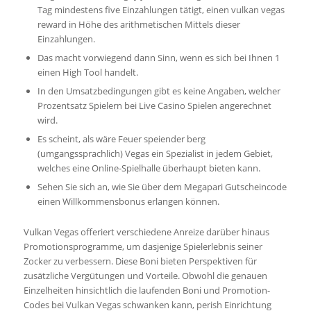
Tag mindestens five Einzahlungen tätigt, einen vulkan vegas
reward in Höhe des arithmetischen Mittels dieser
Einzahlungen.
Das macht vorwiegend dann Sinn, wenn es sich bei Ihnen 1
einen High Tool handelt.
In den Umsatzbedingungen gibt es keine Angaben, welcher
Prozentsatz Spielern bei Live Casino Spielen angerechnet
wird.
Es scheint, als wäre Feuer speiender berg
(umgangssprachlich) Vegas ein Spezialist in jedem Gebiet,
welches eine Online-Spielhalle überhaupt bieten kann.
Sehen Sie sich an, wie Sie über dem Megapari Gutscheincode
einen Willkommensbonus erlangen können.
Vulkan Vegas offeriert verschiedene Anreize darüber hinaus
Promotionsprogramme, um dasjenige Spielerlebnis seiner
Zocker zu verbessern. Diese Boni bieten Perspektiven für
zusätzliche Vergütungen und Vorteile. Obwohl die genauen
Einzelheiten hinsichtlich die laufenden Boni und Promotion-
Codes bei Vulkan Vegas schwanken kann, perish Einrichtung