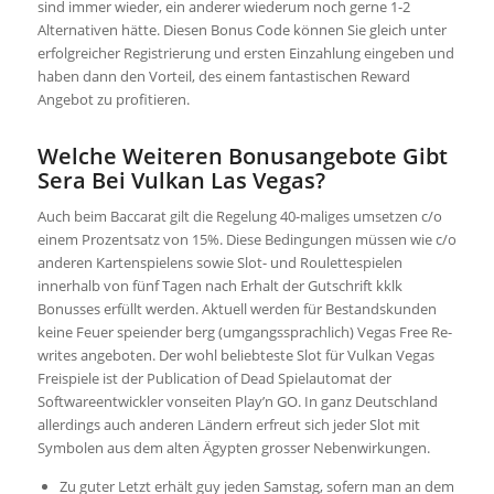
sind immer wieder, ein anderer wiederum noch gerne 1-2
Alternativen hätte. Diesen Bonus Code können Sie gleich unter
erfolgreicher Registrierung und ersten Einzahlung eingeben und
haben dann den Vorteil, des einem fantastischen Reward
Angebot zu profitieren.
Welche Weiteren Bonusangebote Gibt
Sera Bei Vulkan Las Vegas?
Auch beim Baccarat gilt die Regelung 40-maliges umsetzen c/o
einem Prozentsatz von 15%. Diese Bedingungen müssen wie c/o
anderen Kartenspielens sowie Slot- und Roulettespielen
innerhalb von fünf Tagen nach Erhalt der Gutschrift kklk
Bonusses erfüllt werden. Aktuell werden für Bestandskunden
keine Feuer speiender berg (umgangssprachlich) Vegas Free Re-
writes angeboten. Der wohl beliebteste Slot für Vulkan Vegas
Freispiele ist der Publication of Dead Spielautomat der
Softwareentwickler vonseiten Play’n GO. In ganz Deutschland
allerdings auch anderen Ländern erfreut sich jeder Slot mit
Symbolen aus dem alten Ägypten grosser Nebenwirkungen.
Zu guter Letzt erhält guy jeden Samstag, sofern man an dem