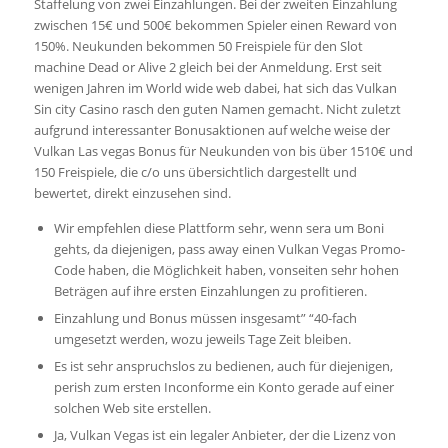
Staffelung von zwei Einzahlungen. Bei der zweiten Einzahlung
zwischen 15€ und 500€ bekommen Spieler einen Reward von
150%. Neukunden bekommen 50 Freispiele für den Slot
machine Dead or Alive 2 gleich bei der Anmeldung. Erst seit
wenigen Jahren im World wide web dabei, hat sich das Vulkan
Sin city Casino rasch den guten Namen gemacht. Nicht zuletzt
aufgrund interessanter Bonusaktionen auf welche weise der
Vulkan Las vegas Bonus für Neukunden von bis über 1510€ und
150 Freispiele, die c/o uns übersichtlich dargestellt und
bewertet, direkt einzusehen sind.
Wir empfehlen diese Plattform sehr, wenn sera um Boni
gehts, da diejenigen, pass away einen Vulkan Vegas Promo-
Code haben, die Möglichkeit haben, vonseiten sehr hohen
Beträgen auf ihre ersten Einzahlungen zu profitieren.
Einzahlung und Bonus müssen insgesamt” “40-fach
umgesetzt werden, wozu jeweils Tage Zeit bleiben.
Es ist sehr anspruchslos zu bedienen, auch für diejenigen,
perish zum ersten Inconforme ein Konto gerade auf einer
solchen Web site erstellen.
Ja, Vulkan Vegas ist ein legaler Anbieter, der die Lizenz von