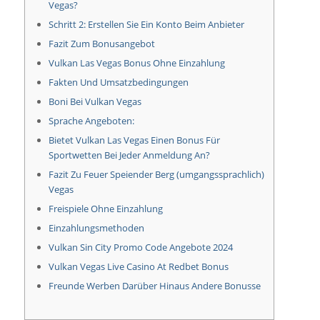
Vegas?
Schritt 2: Erstellen Sie Ein Konto Beim Anbieter
Fazit Zum Bonusangebot
Vulkan Las Vegas Bonus Ohne Einzahlung
Fakten Und Umsatzbedingungen
Boni Bei Vulkan Vegas
Sprache Angeboten:
Bietet Vulkan Las Vegas Einen Bonus Für
Sportwetten Bei Jeder Anmeldung An?
Fazit Zu Feuer Speiender Berg (umgangssprachlich)
Vegas
Freispiele Ohne Einzahlung
Einzahlungsmethoden
Vulkan Sin City Promo Code Angebote 2024
Vulkan Vegas Live Casino At Redbet Bonus
Freunde Werben Darüber Hinaus Andere Bonusse