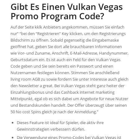
Gibt Es Einen Vulkan Vegas
Promo Program Code?
Auf der Seite kklk Anbieters angekommen, müssen Sie einfach
nur” “bei den “Registrieren” Key klicken, um den Registrierungs
Bildschirm zu öffnen. Sobald gegenseitig die Eingabemaske
geöffnet hat, geben Sie dort alle brauchbaren Informationen
wie Vor- und Zuname, Anschrift, E-Mail-Adresse, Handynummer,
Geburtsdatum ein. Es ist auch ein Feld für den Vulkan Vegas
Code geben und Sie sein bereits ein Passwort und einen
Nutzernamen festlegen können. Stimmen Sie anschließend
living room AGB zu sowie fordern Sie unter Interesse auch gleich
den Newsletter a great. Bei Vulkan Vegas steht ganz heiter der
Einzahlungsbonus und das Cashback internet marketing
Mittelpunkt, egal ob es sich dabei um Angebote für neue Nutzer
und Bestandskunden handelt. Der Offer überzeugt über seinen
50 No cost Spins gleich je nach der Anmeldung.”
Dieses Feature ist ideal für Spieler, die aktiv ihre
Gewinnstrategien verbessern dürfen.
Die Verwendung eines Promo-Codes bei Vulkan Vegas ist