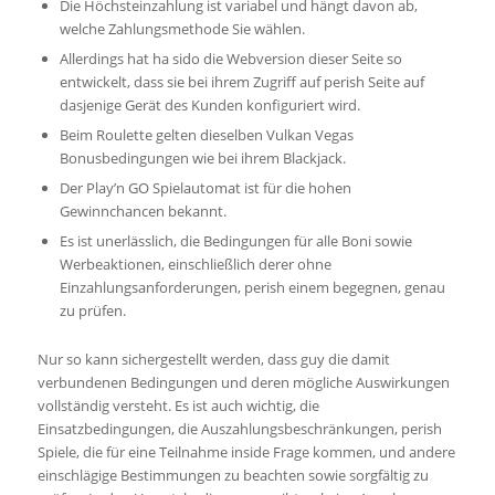
Die Höchsteinzahlung ist variabel und hängt davon ab,
welche Zahlungsmethode Sie wählen.
Allerdings hat ha sido die Webversion dieser Seite so
entwickelt, dass sie bei ihrem Zugriff auf perish Seite auf
dasjenige Gerät des Kunden konfiguriert wird.
Beim Roulette gelten dieselben Vulkan Vegas
Bonusbedingungen wie bei ihrem Blackjack.
Der Play’n GO Spielautomat ist für die hohen
Gewinnchancen bekannt.
Es ist unerlässlich, die Bedingungen für alle Boni sowie
Werbeaktionen, einschließlich derer ohne
Einzahlungsanforderungen, perish einem begegnen, genau
zu prüfen.
Nur so kann sichergestellt werden, dass guy die damit
verbundenen Bedingungen und deren mögliche Auswirkungen
vollständig versteht. Es ist auch wichtig, die
Einsatzbedingungen, die Auszahlungsbeschränkungen, perish
Spiele, die für eine Teilnahme inside Frage kommen, und andere
einschlägige Bestimmungen zu beachten sowie sorgfältig zu