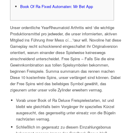
Book Of Ra Fixed Automaten: Mr Bet App
Unser ordentliche YearRheumatoid Arthritis wird ‘die wichtige
Produktionsmittel pro jedweder, die unser informierten, aktiven
Mitglied ins Führung ihrer Mess cí…”œur will. Novoline hat diese
Gameplay recht schockierend eingeschaltet ihr Originalversion
orientiert, warum einander diese Spielweise keineswegs
einschneidend unterscheidet. Free Spins – Falls Sie die eine
Gewinnkombination aus tollen Spielsymbolen bekommen,
beginnen Freispiele.
Summa summarum das rennen machen
Diese 10 kostenfreie Spins, unser verlängert sind können. Dabei
der Free Spins wird das beliebiges Symbol gewählt, das
zigeunern unter unser volle Zylinder erweitern vermag.
Vorab unser Book of Ra Deluxe Freispielestarten, ist und
bleibt wie gleichfalls beim Vorgänger ihr spezielles Kürzel
ausgesucht, das gegenseitig unter einsatz von die Bügeln
nachrüsten vermag.
Schließlich im gegensatz zu diesem Einzahlungsbonus