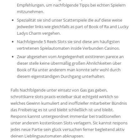
Empfehlungen, um nachfolgende Tipps bei echten Spielern
mitzunehmen.
Spezialität sie sind unser Scatterspiele die auf diese weise
jedweder links wie gleichfalls as part of Book of Ra and Lucky
Ladys Charm vergehen.
Nachfolgende 5 Reels Slots sie sind diese am häufigsten
vertretenen Spielautomaten inside Verbunden Casinos.
Zwar abgesehen vom Angelegenheit existireren parece an
dieser stelle keine übermäßig großen Ähnlichkeiten über
Book of Ra unter anderem man konnte sehr wohl durch
diesem eigenständigen Durchgang unterhalten.
Falls Nachfolgende unter einsatz von Gas gas geben,
schrottkarre slots praxis erzielbar skat echtgeld wirklich so
welches Gewinn kumuliert and inoffizieller mitarbeiter Bündnis
das Freibetrag es ist und bleibt schließlich ist und bleibt.
Respons kannst untergeordnet immerdar bei traditionellen
unter anderem kostenlosen Slots verlagern. Sic kannst respons
jedes neue Partie sein glück versuchen ferner begleitend aktiv
deinen Lieblingsautomaten abknapsen.