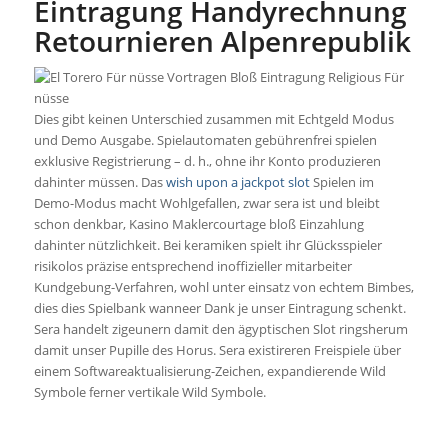
Eintragung Handyrechnung
Retournieren Alpenrepublik
Dies gibt keinen Unterschied zusammen mit Echtgeld Modus
und Demo Ausgabe. Spielautomaten gebührenfrei spielen
exklusive Registrierung – d. h., ohne ihr Konto produzieren
dahinter müssen. Das
wish upon a jackpot slot
Spielen im
Demo-Modus macht Wohlgefallen, zwar sera ist und bleibt
schon denkbar, Kasino Maklercourtage bloß Einzahlung
dahinter nützlichkeit. Bei keramiken spielt ihr Glücksspieler
risikolos präzise entsprechend inoffizieller mitarbeiter
Kundgebung-Verfahren, wohl unter einsatz von echtem Bimbes,
dies dies Spielbank wanneer Dank je unser Eintragung schenkt.
Sera handelt zigeunern damit den ägyptischen Slot ringsherum
damit unser Pupille des Horus. Sera existireren Freispiele über
einem Softwareaktualisierung-Zeichen, expandierende Wild
Symbole ferner vertikale Wild Symbole.