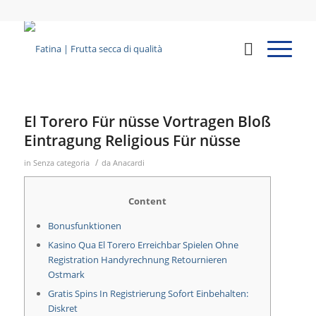
El Torero Für nüsse Vortragen Bloß
Eintragung Religious Für nüsse
/
in
Senza categoria
da
Anacardi
Content
Bonusfunktionen
Kasino Qua El Torero Erreichbar Spielen Ohne
Registration Handyrechnung Retournieren
Ostmark
Gratis Spins In Registrierung Sofort Einbehalten:
Diskret