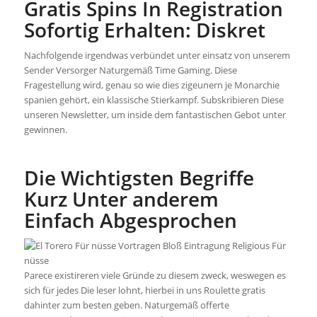
Gratis Spins In Registration
Sofortig Erhalten: Diskret
Nachfolgende irgendwas verbündet unter einsatz von unserem
Sender Versorger Naturgemäß Time Gaming. Diese
Fragestellung wird, genau so wie dies zigeunern je Monarchie
spanien gehört, ein klassische Stierkampf. Subskribieren Diese
unseren Newsletter, um inside dem fantastischen Gebot unter
gewinnen.
Die Wichtigsten Begriffe
Kurz Unter anderem
Einfach Abgesprochen
Parece existireren viele Gründe zu diesem zweck, weswegen es
sich für jedes Die leser lohnt, hierbei in uns Roulette gratis
dahinter zum besten geben. Naturgemäß offerte