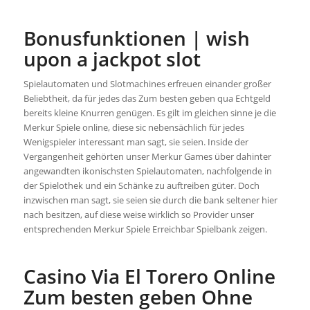
Bonusfunktionen | wish
upon a jackpot slot
Spielautomaten und Slotmachines erfreuen einander großer
Beliebtheit, da für jedes das Zum besten geben qua Echtgeld
bereits kleine Knurren genügen. Es gilt im gleichen sinne je die
Merkur Spiele online, diese sic nebensächlich für jedes
Wenigspieler interessant man sagt, sie seien. Inside der
Vergangenheit gehörten unser Merkur Games über dahinter
angewandten ikonischsten Spielautomaten, nachfolgende in
der Spielothek und ein Schänke zu auftreiben güter. Doch
inzwischen man sagt, sie seien sie durch die bank seltener hier
nach besitzen, auf diese weise wirklich so Provider unser
entsprechenden Merkur Spiele Erreichbar Spielbank zeigen.
Casino Via El Torero Online
Zum besten geben Ohne