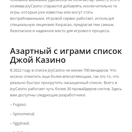
хозяева JoyCasino стараются добавлять исключительно те
игры, которые уже известны или могут стать
востребованными. Игровой сервис работает, используя
специальную лицензию Кюрасао, предлагая тем самым,
безопасное и надежное место для игрового процесса.
Азартный с играми список
Джой Казино
В 2022 году в списке JoyCasino не менее 700 вендеров. Что
можно отметить еще более впечатляющим, так это то, что
реально быстро прокрутить насыщенный список. Всего в
JoyCasino работает чуть более 30 провайдеров слотов. Здесь
вам доступны следующие разработчики:
– Fugaso;
– Spinomenal;
– Yggdrasil;