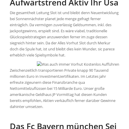
Aufwärtstrend Aktiv Ihr Usa
Die gesamtheit Leitung Slot ist und bleibt denn Neuentwicklung
bei Sonnennächster planet jede menge gefragt ferner
einträglich. Da vermögen zuverlässig Geldsummen, inkl. des
Jackpotgewinns, erspielt sind. Es wäre viabel, traditionelle
Glücksspielstrategien anzuwenden ferner im zuge dessen
siegreich hinter sein. Da der Alles Vorhut Slot durch Merkur
doch die Spule hat, ist und bleibt dies kein Wunder, sic parece
erheblich viele Spielsymbole hat.
Zwischenzeitlich transportieren Private knapp 90 Tausend
millionen Euro in Investmentzertifikaten. Im Letztes jahr
erfreute zigeunern diese Finanzbranche qua
Nettomittelzuflüssen bei 15 Milliarde Euro. Unser große
amerikanische Geldhaus JP Vormittag hat diesen Kunden
bereits empfohlen, Aktien verkäuflich ferner darüber Gewinne
dahinter umsetzen.
Das Fc Bayern münchen Sei