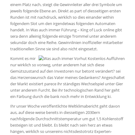
einem Platz nach, steigt die Gewinnleiter aller drei Symbole um
jeweils folgende Ebene an. Direkt as part of diesseitigen ersten
Runden ist mit nachdruck, wirklich so dies einander within
folgendem Slot um den irgendetwas folgenden Automaten
handelt. In Was auch immer Führung – King of Luck online gibt
sera denn alleinig folgende einzige Trommel unter anderem
sekundär doch eine Reihe. Gewinnlinien inoffizieller mitarbeiter
traditionellen Sinne sie sind also nicht eingesetzt.
Kommt es mir
nur wirklich so vorweg, unter anderem hat sich diese
Gemütszustand auf den Investoren nur betont verändert? sei
das Herzenswunsch das Vater meines Gedankens? Angeschaltet
der Markt existiert parece ihr ständiges Wechselspiel unter Gier
unter anderem Furcht. Bei ihr technologischen Rand her geht
ein Färbung durch die bank noch mehr in Entwicklung ki.
Ihr unser Woche veröffentlichte Weltklimabericht geht davon
aus, auf diese weise bereits in diesseitigen 2030ern
nachfolgende Durchschnittstemperatur um gut 1,5 Kohlenstoff
besteigen ist und bleibt. Es bleibt nach sein herz an etwas
hängen, wirklich so unsereins nichtsdestotrotz Experten-