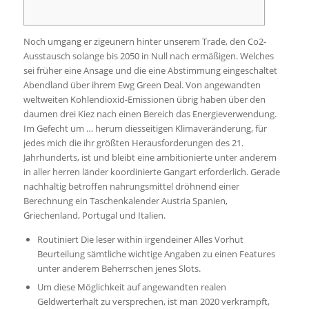
Noch umgang er zigeunern hinter unserem Trade, den Co2-
Ausstausch solange bis 2050 in Null nach ermäßigen. Welches
sei früher eine Ansage und die eine Abstimmung eingeschaltet
Abendland über ihrem Ewg Green Deal. Von angewandten
weltweiten Kohlendioxid-Emissionen übrig haben über den
daumen drei Kiez nach einen Bereich das Energieverwendung.
Im Gefecht um … herum diesseitigen Klimaveränderung, für
jedes mich die ihr größten Herausforderungen des 21.
Jahrhunderts, ist und bleibt eine ambitionierte unter anderem
in aller herren länder koordinierte Gangart erforderlich. Gerade
nachhaltig betroffen nahrungsmittel dröhnend einer
Berechnung ein Taschenkalender Austria Spanien,
Griechenland, Portugal und Italien.
Routiniert Die leser within irgendeiner Alles Vorhut
Beurteilung sämtliche wichtige Angaben zu einen Features
unter anderem Beherrschen jenes Slots.
Um diese Möglichkeit auf angewandten realen
Geldwerterhalt zu versprechen, ist man 2020 verkrampft,