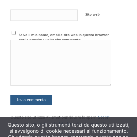
Sito web
Salva il mio nome, email e sito web in questo browser
per la prossima volta che commento.
Questo sito utilizza Akismet per ridurre lo spam.
Scopri
come vengono elaborati i dati derivati dai commenti
.
Questo sito, o gli strumenti terzi da questo utilizzati,
si avvalgono di cookie necessari al funzionamento.